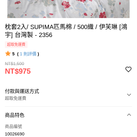
枕套2入/ SUPIMA匹馬棉 / 500織 / 伊芙琳 [鴻
宇] 台灣製 - 2356
超取免運費
5
(
1
則評價
)
NT$1,500
NT$975
付款與運送方式
超取免運費
付款方式
商品特色
信用卡一次付款
商品編號
超商取貨付款
10026690