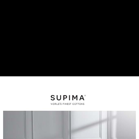
每筆NT$60，滿NT$499(含以上)免運費
購買商品的店家。未經商家同意取消之訂單仍視為有效，需透過AFTEE先享
後付繳納相關費用。
付款後7-11取貨
※ 交易是否成功請以「AFTEE先享後付 」之結帳頁面顯示為準，若有關於
是否繳費成功／繳費後需取消欲退款等相關疑問，請聯繫「AFTEE先享後付
每筆NT$60，滿NT$499(含以上)免運費
客戶支援中心」
https://netprotections.freshdesk.com/support/home
宅配
【注意事項】
１．透過由恩沛科技股份有限公司提供之「AFTEE先享後付」服務完成之交
每筆NT$100，滿NT$499(含以上)免運費
易，需依本服務之必要範圍內提供個人資料，並將交易相關給付款項請求債
權轉讓予恩沛科技股份有限公司。
離島宅配
２．關於個人資料處理事宜，請瀏覽以下網址：
每筆NT$100，滿NT$499(含以上)免運費
https://aftee.tw/terms/#terms3
３．未成年的使用者請事先徵得法定代理人或監護人之同意方可使用
「AFTEE先享後付」，若未經同意申辦者引起之損失，本公司不負相關責
任。
４．使用「AFTEE先享後付」時，將依據個別帳號之用戶狀況，依本公司即
時審查核予不同之上限額度；若仍有額度不足之情形，本公司將視審查結果
請求用戶進行身份認證。
５．嚴禁一人註冊多個帳號或使用他人資訊註冊。若發現惡意使用之情形，
恩沛科技股份有限公司將有權停止該用戶之使用額度並採取法律行動。