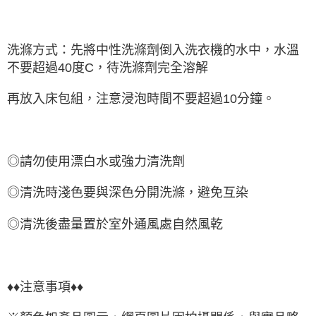
洗滌方式：先將中性洗滌劑倒入洗衣機的水中，水溫
不要超過40度C，待洗滌劑完全溶解
再放入床包組，注意浸泡時間不要超過10分鐘。
◎請勿使用漂白水或強力清洗劑
◎清洗時淺色要與深色分開洗滌，避免互染
◎清洗後盡量置於室外通風處自然風乾
♦♦注意事項♦♦