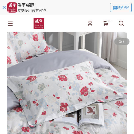
鴻宇寢飾
開啟APP
立刻使用官方APP
0
1
/
7