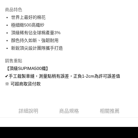
LINE Pay
商品特色
Apple Pay
世界上最好的棉花
極細緻500高織紗
悠遊付
頂級稀有佔全球棉產量3%
Google Pay
顏色持久如新、強韌耐用
新銳頂尖設計團隊攜手打造
AFTEE先享後付
相關說明
銷售重點
【關於「AFTEE先享後付」】
【頂級SUPIMA500織】
ATM付款
AFTEE先享後付是「在收到商品之後才付款」的支付方式。 讓您購物簡單
便利好安心！
✔手工裁製車縫，測量點稍有誤差，正負1-2cm為許可誤差值
１．簡單：不需註冊會員、不需綁卡、不需儲值。
※ 可超商取貨付款
運送方式
２．便利：只要手機號碼，簡訊認證，即可結帳。
３．安心：先確認商品／服務後，再付款。
全家取貨付款
免運費
【「AFTEE先享後付」結帳流程】
１．於結帳方式選擇「AFTEE先享後付」後，將跳轉至「AFTEE先享後付」
詳細說明
商品規格
相關推薦
付款後全家取貨
結帳頁面，進行簡訊認證並確認金額後，即可完成結帳。
２．訂單成立數日內，您將收到繳費通知簡訊。
免運費
３．收到繳費通知簡訊後14天內，點擊此簡訊中的連結，可透過四大超商／
ATM／網路銀行／等多元方式進行付款，方視為交易完成。
7-11取貨付款
※ 請注意：結帳手續完成當下不需立刻繳費，但若您需要取消訂單，請聯絡