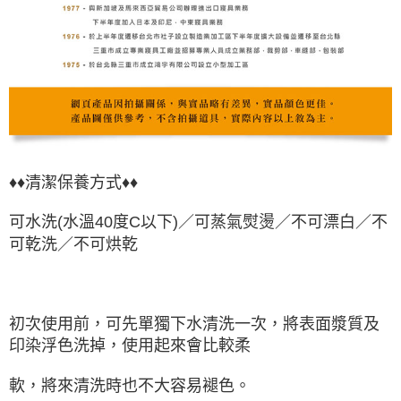
♦♦清潔保養方式♦♦
可水洗(水溫40度C以下)／可蒸氣熨燙／不可漂白／不
可乾洗／不可烘乾
初次使用前，可先單獨下水清洗一次，將表面漿質及
印染浮色洗掉，使用起來會比較柔
軟，將來清洗時也不大容易褪色。