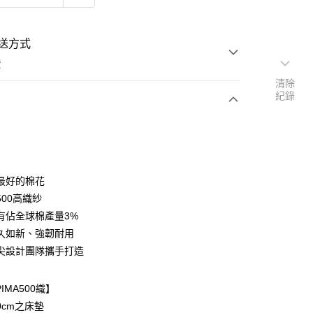
送方式
費
清除
紀錄
次付款
付款
最好的棉花
500高織紗
有佔全球棉產量3%
久如新、強韌耐用
尖設計團隊攜手打造
y
享後付
IMA500織】
0cm之床墊
FTEE先享後付」】