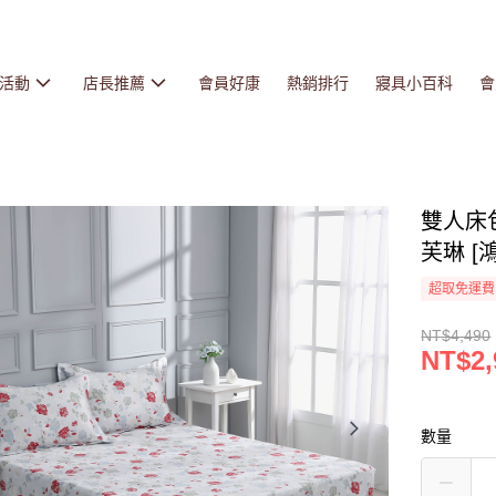
活動
店長推薦
會員好康
熱銷排行
寢具小百科
會
雙人床包
芙琳 [鴻
超取免運費
NT$4,490
NT$2,
數量