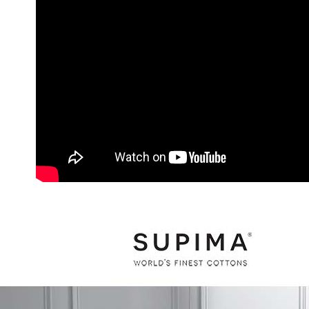
每筆NT$1
３．未成
「AFTE
任。
４．使用「
即時審查
結果請求
５．嚴禁
形，恩沛
動。