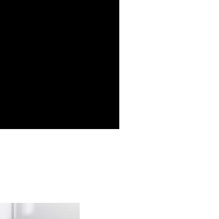
00，滿NT$499(含以上)免運費
年的使用者請事先徵得法定代理人或監護人之同意方可使用
E先享後付」，若未經同意申辦者引起之損失，本公司不負相關責
AFTEE先享後付」時，將依據個別帳號之用戶狀況，依本公司
核予不同之上限額度；若仍有額度不足之情形，本公司將視審查
用戶進行身份認證。
一人註冊多個帳號或使用他人資訊註冊。若發現惡意使用之情
科技股份有限公司將有權停止該用戶之使用額度並採取法律行