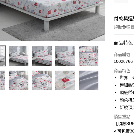
付款與運
超取免運
付款方式
商品特色
信用卡一
商品編號
10026766
超商取貨
商品特色
LINE Pay
世界上
極細緻
Apple Pay
頂級稀
悠遊付
顏色持
新銳頂
Google Pa
銷售重點
AFTEE先
【頂級SUP
相關說明
✔可包覆3
【關於「A