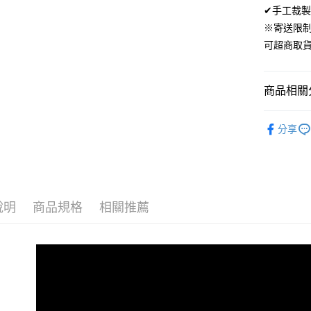
ATM付款
✔手工裁製
AFTEE
便利好安
※寄送限
１．簡單
可超商取
２．便利
運送方式
３．安心
全家取貨
【「AFT
商品相關分
免運費
１．於結帳
付」結帳
材質｜SUP
付款後全
２．訂單
分享
３．收到繳
500織頂
免運費
／ATM／
※ 請注意
尺寸｜雙人 
7-11取貨
絡購買商品
先享後付
每筆NT$6
⚡零碼出清
※ 交易是
說明
商品規格
相關推薦
是否繳費成
付款後7-1
付客戶支
每筆NT$6
【注意事
宅配
１．透過由
交易，需
每筆NT$1
求債權轉
２．關於
離島宅配
https://aft