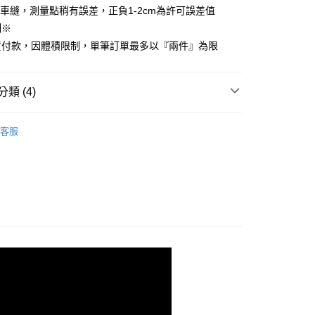
車縫，測量點稍有誤差，正負1-2cm為許可誤差值
先享後付是「在收到商品之後才付款」的支付方式。 讓您購物簡單
心！
制※
：不需註冊會員、不需綁卡、不需儲值。
貨付款，因體積限制，單筆訂單最多以『兩件』為限
：只要手機號碼，簡訊認證，即可結帳。
：先確認商品／服務後，再付款。
付款
EE先享後付」結帳流程】
類 (4)
方式選擇「AFTEE先享後付」後，將跳轉至「AFTEE先享後
頁面，進行簡訊認證並確認金額後，即可完成結帳。
IMA 匹馬棉
雙人尺寸 150x188cm
家取貨
成立數日內，您將收到繳費通知簡訊。
客服
費通知簡訊後14天內，點擊此簡訊中的連結，可透過四大超商
級匹馬棉床組【75折起】
網路銀行／等多元方式進行付款，方視為交易完成。
：結帳手續完成當下不需立刻繳費，但若您需要取消訂單，請聯
150x186cm
床包枕套組
付款
的店家。未經商家同意取消之訂單仍視為有效，需透過AFTEE
繳納相關費用。
0，滿NT$499(含以上)免運費
【57折起↗︎】
500織 SUPIMA 匹馬棉
否成功請以「AFTEE先享後付 」之結帳頁面顯示為準，若有關於
功／繳費後需取消欲退款等相關疑問，請聯繫「AFTEE先享後
1取貨
援中心」
https://netprotections.freshdesk.com/support/home
0，滿NT$499(含以上)免運費
項】
恩沛科技股份有限公司提供之「AFTEE先享後付」服務完成之
依本服務之必要範圍內提供個人資料，並將交易相關給付款項請
00，滿NT$499(含以上)免運費
讓予恩沛科技股份有限公司。
個人資料處理事宜，請瀏覽以下網址：
ee.tw/terms/#terms3