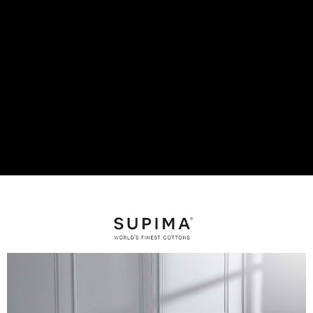
是否繳費成功／繳費後需取消欲退款等相關疑問，請聯繫「AFTEE先享後付
客戶支援中心」
https://netprotections.freshdesk.com/support/home
【注意事項】
１．透過由恩沛科技股份有限公司提供之「AFTEE先享後付」服務完成之交
易，需依本服務之必要範圍內提供個人資料，並將交易相關給付款項請求債
權轉讓予恩沛科技股份有限公司。
２．關於個人資料處理事宜，請瀏覽以下網址：
https://aftee.tw/terms/#terms3
３．未成年的使用者請事先徵得法定代理人或監護人之同意方可使用
「AFTEE先享後付」，若未經同意申辦者引起之損失，本公司不負相關責
任。
４．使用「AFTEE先享後付」時，將依據個別帳號之用戶狀況，依本公司即
時審查核予不同之上限額度；若仍有額度不足之情形，本公司將視審查結果
請求用戶進行身份認證。
５．嚴禁一人註冊多個帳號或使用他人資訊註冊。若發現惡意使用之情形，
恩沛科技股份有限公司將有權停止該用戶之使用額度並採取法律行動。