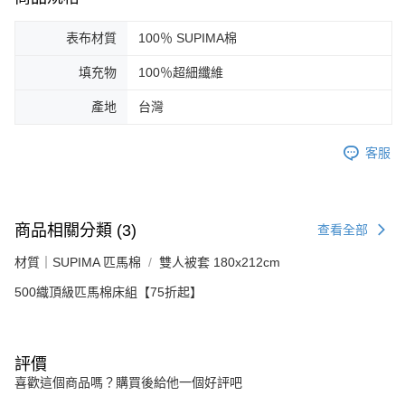
表布材質
100％ SUPIMA棉
填充物
100％超細纖維
產地
台灣
客服
商品相關分類 (3)
查看全部
材質｜SUPIMA 匹馬棉
雙人被套 180x212cm
500織頂級匹馬棉床組【75折起】
評價
喜歡這個商品嗎？購買後給他一個好評吧