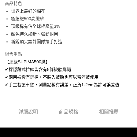
商品特色
悠遊付
世界上最好的棉花
極細緻500高織紗
Google Pay
頂級稀有佔全球棉產量3%
AFTEE先享後付
顏色持久如新、強韌耐用
相關說明
新銳頂尖設計團隊攜手打造
【關於「AFTEE先享後付」】
ATM付款
AFTEE先享後付是「在收到商品之後才付款」的支付方式。 讓您購物簡單
銷售重點
便利好安心！
【頂級SUPIMA500織】
１．簡單：不需註冊會員、不需綁卡、不需儲值。
運送方式
２．便利：只要手機號碼，簡訊認證，即可結帳。
✔採隱藏式拉鍊皆含有8條被胎綁繩
３．安心：先確認商品／服務後，再付款。
宅配
✔兩用被套有鋪棉，不裝入被胎也可以當涼被使用
每筆NT$100，滿NT$499(含以上)免運費
✔手工裁製車縫，測量點稍有誤差，正負1-2cm為許可誤差值
【「AFTEE先享後付」結帳流程】
１．於結帳方式選擇「AFTEE先享後付」後，將跳轉至「AFTEE先享後付」
離島宅配
結帳頁面，進行簡訊認證並確認金額後，即可完成結帳。
２．訂單成立數日內，您將收到繳費通知簡訊。
每筆NT$100，滿NT$499(含以上)免運費
３．收到繳費通知簡訊後14天內，點擊此簡訊中的連結，可透過四大超商／
詳細說明
商品規格
相關推薦
ATM／網路銀行／等多元方式進行付款，方視為交易完成。
※ 請注意：結帳手續完成當下不需立刻繳費，但若您需要取消訂單，請聯絡
購買商品的店家。未經商家同意取消之訂單仍視為有效，需透過AFTEE先享
後付繳納相關費用。
※ 交易是否成功請以「AFTEE先享後付 」之結帳頁面顯示為準，若有關於