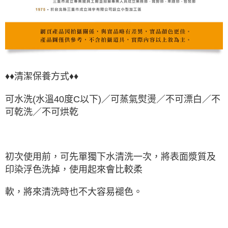
♦♦清潔保養方式♦♦
可水洗(水溫40度C以下)／可蒸氣熨燙／不可漂白／不
可乾洗／不可烘乾
初次使用前，可先單獨下水清洗一次，將表面漿質及
印染浮色洗掉，使用起來會比較柔
軟，將來清洗時也不大容易褪色。