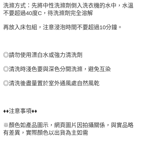
洗滌方式：先將中性洗滌劑倒入洗衣機的水中，水溫
不要超過40度C，待洗滌劑完全溶解
再放入床包組，注意浸泡時間不要超過10分鐘。
◎請勿使用漂白水或強力清洗劑
◎清洗時淺色要與深色分開洗滌，避免互染
◎清洗後盡量置於室外通風處自然風乾
♦♦注意事項♦♦
※顏色如產品圖示，網頁圖片因拍攝關係，與實品略
有差異，實際顏色以出貨為主如需