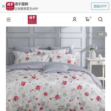
鴻宇寢飾
開啟APP
立刻使用官方APP
0
1
/
9