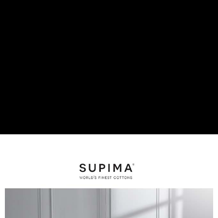
是否繳費成功／繳費後需取消欲退款等相關疑問，請聯繫「AFTEE先享後付
客戶支援中心」
https://netprotections.freshdesk.com/support/home
【注意事項】
１．透過由恩沛科技股份有限公司提供之「AFTEE先享後付」服務完成之交
易，需依本服務之必要範圍內提供個人資料，並將交易相關給付款項請求債
權轉讓予恩沛科技股份有限公司。
２．關於個人資料處理事宜，請瀏覽以下網址：
https://aftee.tw/terms/#terms3
３．未成年的使用者請事先徵得法定代理人或監護人之同意方可使用
「AFTEE先享後付」，若未經同意申辦者引起之損失，本公司不負相關責
任。
４．使用「AFTEE先享後付」時，將依據個別帳號之用戶狀況，依本公司即
時審查核予不同之上限額度；若仍有額度不足之情形，本公司將視審查結果
請求用戶進行身份認證。
５．嚴禁一人註冊多個帳號或使用他人資訊註冊。若發現惡意使用之情形，
恩沛科技股份有限公司將有權停止該用戶之使用額度並採取法律行動。