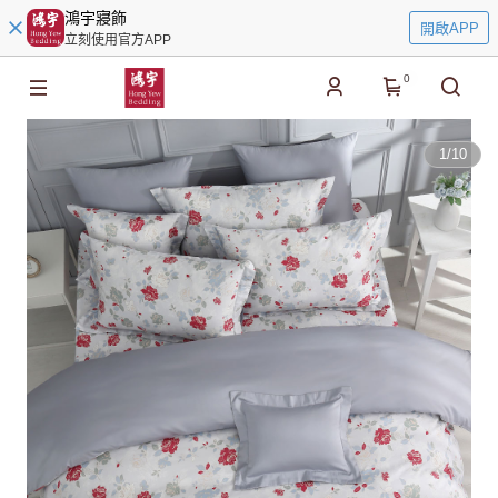
鴻宇寢飾
開啟APP
立刻使用官方APP
0
1
/
10