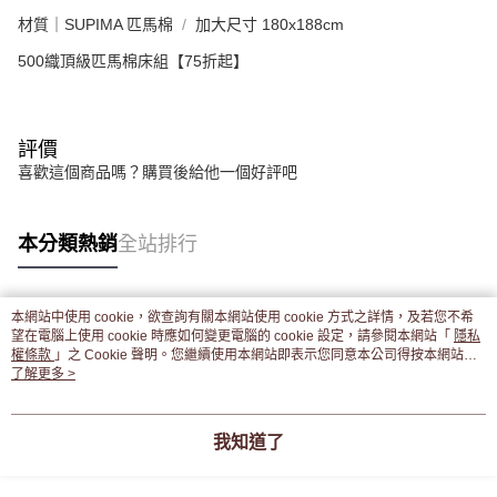
材質｜SUPIMA 匹馬棉
加大尺寸 180x188cm
500織頂級匹馬棉床組【75折起】
評價
喜歡這個商品嗎？購買後給他一個好評吧
本分類熱銷
全站排行
本網站中使用 cookie，欲查詢有關本網站使用 cookie 方式之詳情，及若您不希
熱門標籤
望在電腦上使用 cookie 時應如何變更電腦的 cookie 設定，請參閱本網站「
隱私
權條款
」之 Cookie 聲明。您繼續使用本網站即表示您同意本公司得按本網站使
用條款之 Cookie 聲明使用 cookie。
了解更多 >
我知道了