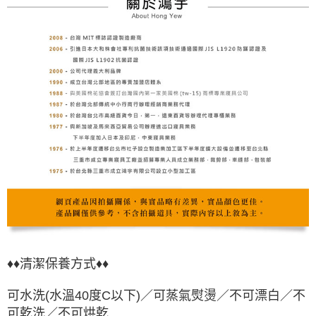
♦♦清潔保養方式♦♦
可水洗(水溫40度C以下)／可蒸氣熨燙／不可漂白／不
可乾洗／不可烘乾