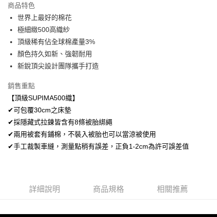
商品特色
悠遊付
世界上最好的棉花
極細緻500高織紗
Google Pay
頂級稀有佔全球棉產量3%
AFTEE先享後付
顏色持久如新、強韌耐用
相關說明
新銳頂尖設計團隊攜手打造
【關於「AFTEE先享後付」】
ATM付款
AFTEE先享後付是「在收到商品之後才付款」的支付方式。 讓您購物簡單
銷售重點
便利好安心！
【頂級SUPIMA500織】
１．簡單：不需註冊會員、不需綁卡、不需儲值。
運送方式
２．便利：只要手機號碼，簡訊認證，即可結帳。
✔可包覆30cm之床墊
３．安心：先確認商品／服務後，再付款。
宅配
✔採隱藏式拉鍊皆含有8條被胎綁繩
每筆NT$100，滿NT$499(含以上)免運費
✔兩用被套有鋪棉，不裝入被胎也可以當涼被使用
【「AFTEE先享後付」結帳流程】
１．於結帳方式選擇「AFTEE先享後付」後，將跳轉至「AFTEE先享後付」
✔手工裁製車縫，測量點稍有誤差，正負1-2cm為許可誤差值
離島宅配
結帳頁面，進行簡訊認證並確認金額後，即可完成結帳。
２．訂單成立數日內，您將收到繳費通知簡訊。
每筆NT$100，滿NT$499(含以上)免運費
３．收到繳費通知簡訊後14天內，點擊此簡訊中的連結，可透過四大超商／
ATM／網路銀行／等多元方式進行付款，方視為交易完成。
※ 請注意：結帳手續完成當下不需立刻繳費，但若您需要取消訂單，請聯絡
詳細說明
商品規格
相關推薦
購買商品的店家。未經商家同意取消之訂單仍視為有效，需透過AFTEE先享
後付繳納相關費用。
※ 交易是否成功請以「AFTEE先享後付 」之結帳頁面顯示為準，若有關於