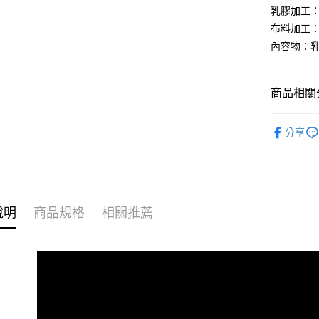
ATM付款
乳膠加工
AFTEE
便利好安
布料加工
１．簡單
內容物：乳
２．便利
運送方式
３．安心
全家取貨
【「AFT
商品相關分
免運費
１．於結帳
付」結帳
釋放壓力
付款後全
２．訂單
分享
３．收到繳
🏫幼兒園
免運費
／ATM／
※ 請注意
兒童防蟎
7-11取貨
絡購買商品
先享後付
每筆NT$6
※ 交易是
說明
商品規格
相關推薦
是否繳費成
付款後7-1
付客戶支
每筆NT$6
【注意事
宅配
１．透過由
交易，需
每筆NT$1
求債權轉
２．關於
離島宅配
https://aft