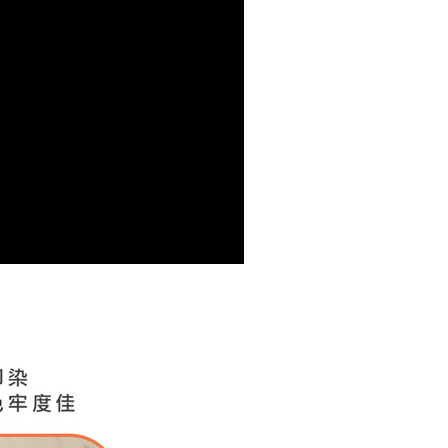
00，滿NT$499(含以上)免運費
年的使用者請事先徵得法定代理人或監護人之同意方可使用
E先享後付」，若未經同意申辦者引起之損失，本公司不負相關責
AFTEE先享後付」時，將依據個別帳號之用戶狀況，依本公司
核予不同之上限額度；若仍有額度不足之情形，本公司將視審查
用戶進行身份認證。
一人註冊多個帳號或使用他人資訊註冊。若發現惡意使用之情
科技股份有限公司將有權停止該用戶之使用額度並採取法律行