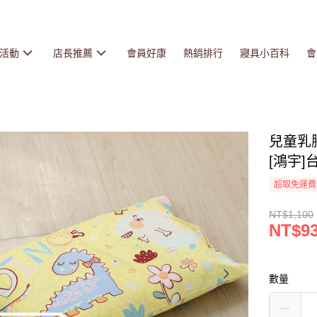
活動
店長推薦
會員好康
熱銷排行
寢具小百科
會
兒童乳
[鴻宇]
超取免運費
NT$1,100
NT$9
數量