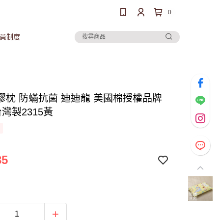
0
員制度
膠枕 防蟎抗菌 迪迪龍 美國棉授權品牌
台灣製2315黃
35