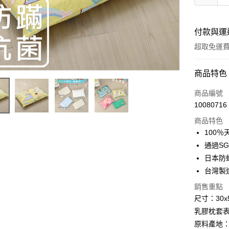
付款與運
超取免運
付款方式
商品特色
信用卡一
商品編號
10080716
超商取貨
商品特色
LINE Pay
100％
通過S
Apple Pay
日本防
悠遊付
台灣製
Google Pa
銷售重點
尺寸：30x5
AFTEE先
乳膠枕套表
相關說明
原料產地
【關於「A