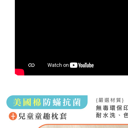
每筆NT$1
３．未成
「AFTE
任。
４．使用「
即時審查
結果請求
５．嚴禁
形，恩沛
動。