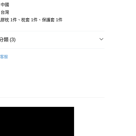
：中國
先享後付是「在收到商品之後才付款」的支付方式。 讓您購物簡單
心！
：台灣
：不需註冊會員、不需綁卡、不需儲值。
膠枕 1件、枕套 1件、保護套 1件
：只要手機號碼，簡訊認證，即可結帳。
：先確認商品／服務後，再付款。
付款
EE先享後付」結帳流程】
類 (3)
方式選擇「AFTEE先享後付」後，將跳轉至「AFTEE先享後
頁面，進行簡訊認證並確認金額後，即可完成結帳。
枕頭
兒童防蟎枕
家取貨
成立數日內，您將收到繳費通知簡訊。
客服
費通知簡訊後14天內，點擊此簡訊中的連結，可透過四大超商
睡袋/三件式/兩用被
網路銀行／等多元方式進行付款，方視為交易完成。
：結帳手續完成當下不需立刻繳費，但若您需要取消訂單，請聯
寢具
兒童防蟎枕
付款
的店家。未經商家同意取消之訂單仍視為有效，需透過AFTEE
繳納相關費用。
0，滿NT$499(含以上)免運費
否成功請以「AFTEE先享後付 」之結帳頁面顯示為準，若有關於
功／繳費後需取消欲退款等相關疑問，請聯繫「AFTEE先享後
1取貨
援中心」
https://netprotections.freshdesk.com/support/home
0，滿NT$499(含以上)免運費
項】
恩沛科技股份有限公司提供之「AFTEE先享後付」服務完成之
依本服務之必要範圍內提供個人資料，並將交易相關給付款項請
00，滿NT$499(含以上)免運費
讓予恩沛科技股份有限公司。
個人資料處理事宜，請瀏覽以下網址：
ee.tw/terms/#terms3