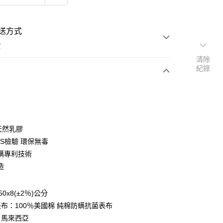
送方式
費
清除
紀錄
次付款
付款
天然乳膠
GS檢驗 環保無毒
螨專利技術
造
y
0x8(±2％)公分
享後付
布：100％美國棉 純棉防螨抗菌表布
：馬來西亞
FTEE先享後付」】