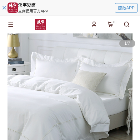
鴻宇寢飾
開啟APP
立刻使用官方APP
0
1
/
7