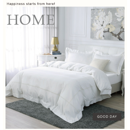
後付繳納相關費用。
付款後7-11取貨
※ 交易是否成功請以「AFTEE先享後付 」之結帳頁面顯示為準，若有關於
是否繳費成功／繳費後需取消欲退款等相關疑問，請聯繫「AFTEE先享後付
每筆NT$60，滿NT$499(含以上)免運費
客戶支援中心」
https://netprotections.freshdesk.com/support/home
宅配
【注意事項】
１．透過由恩沛科技股份有限公司提供之「AFTEE先享後付」服務完成之交
每筆NT$100，滿NT$499(含以上)免運費
易，需依本服務之必要範圍內提供個人資料，並將交易相關給付款項請求債
權轉讓予恩沛科技股份有限公司。
離島宅配
２．關於個人資料處理事宜，請瀏覽以下網址：
每筆NT$100，滿NT$499(含以上)免運費
https://aftee.tw/terms/#terms3
３．未成年的使用者請事先徵得法定代理人或監護人之同意方可使用
「AFTEE先享後付」，若未經同意申辦者引起之損失，本公司不負相關責
任。
４．使用「AFTEE先享後付」時，將依據個別帳號之用戶狀況，依本公司即
時審查核予不同之上限額度；若仍有額度不足之情形，本公司將視審查結果
請求用戶進行身份認證。
５．嚴禁一人註冊多個帳號或使用他人資訊註冊。若發現惡意使用之情形，
恩沛科技股份有限公司將有權停止該用戶之使用額度並採取法律行動。