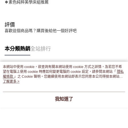
🍀素色純粹美學床組推薦
評價
喜歡這個商品嗎？購買後給他一個好評吧
本分類熱銷
全站排行
本網站中使用 cookie，欲查詢有關本網站使用 cookie 方式之詳情，及若您不希
熱門標籤
望在電腦上使用 cookie 時應如何變更電腦的 cookie 設定，請參閱本網站「
隱私
權條款
」之 Cookie 聲明。您繼續使用本網站即表示您同意本公司得按本網站使
用條款之 Cookie 聲明使用 cookie。
了解更多 >
我知道了