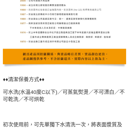
♦♦清潔保養方式♦♦
可水洗(水溫40度C以下)／可蒸氣熨燙／不可漂白／不
可乾洗／不可烘乾
初次使用前，可先單獨下水清洗一次，將表面漿質及