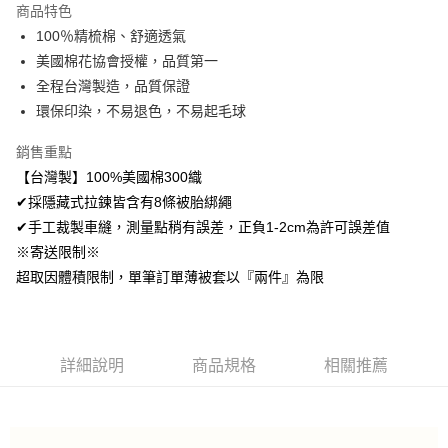
商品特色
Apple Pay
100％精梳棉、舒適透氣
美國棉花協會授權，品質第一
悠遊付
全程台灣製造，品質保證
Google Pay
環保印染，不易退色，不易起毛球
AFTEE先享後付
銷售重點
相關說明
【台灣製】100%美國棉300織
【關於「AFTEE先享後付」】
✔採隱藏式拉鍊皆含有8條被胎綁繩
ATM付款
AFTEE先享後付是「在收到商品之後才付款」的支付方式。 讓您購物簡單
便利好安心！
✔手工裁製車縫，測量點稍有誤差，正負1-2cm為許可誤差值
１．簡單：不需註冊會員、不需綁卡、不需儲值。
※寄送限制※
運送方式
２．便利：只要手機號碼，簡訊認證，即可結帳。
超取因體積限制，單筆訂單薄被套以『兩件』為限
３．安心：先確認商品／服務後，再付款。
全家取貨付款
免運費
【「AFTEE先享後付」結帳流程】
１．於結帳方式選擇「AFTEE先享後付」後，將跳轉至「AFTEE先享後付」
付款後全家取貨
結帳頁面，進行簡訊認證並確認金額後，即可完成結帳。
詳細說明
商品規格
相關推薦
２．訂單成立數日內，您將收到繳費通知簡訊。
免運費
３．收到繳費通知簡訊後14天內，點擊此簡訊中的連結，可透過四大超商／
ATM／網路銀行／等多元方式進行付款，方視為交易完成。
7-11取貨付款
※ 請注意：結帳手續完成當下不需立刻繳費，但若您需要取消訂單，請聯絡
每筆NT$60，滿NT$499(含以上)免運費
購買商品的店家。未經商家同意取消之訂單仍視為有效，需透過AFTEE先享