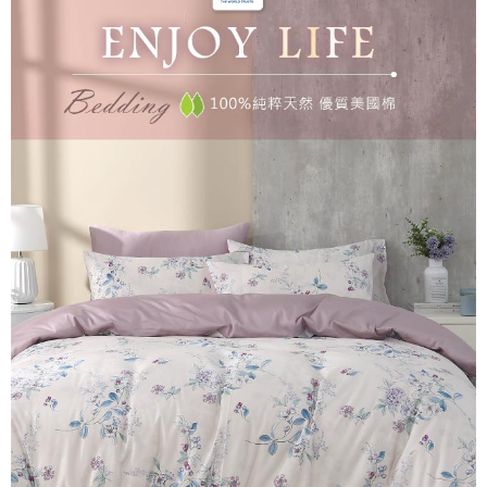
後付繳納相關費用。
付款後7-11取貨
※ 交易是否成功請以「AFTEE先享後付 」之結帳頁面顯示為準，若有關於
是否繳費成功／繳費後需取消欲退款等相關疑問，請聯繫「AFTEE先享後付
每筆NT$60，滿NT$499(含以上)免運費
客戶支援中心」
https://netprotections.freshdesk.com/support/home
宅配
【注意事項】
１．透過由恩沛科技股份有限公司提供之「AFTEE先享後付」服務完成之交
每筆NT$100，滿NT$499(含以上)免運費
易，需依本服務之必要範圍內提供個人資料，並將交易相關給付款項請求債
權轉讓予恩沛科技股份有限公司。
離島宅配
２．關於個人資料處理事宜，請瀏覽以下網址：
每筆NT$100，滿NT$499(含以上)免運費
https://aftee.tw/terms/#terms3
３．未成年的使用者請事先徵得法定代理人或監護人之同意方可使用
「AFTEE先享後付」，若未經同意申辦者引起之損失，本公司不負相關責
任。
４．使用「AFTEE先享後付」時，將依據個別帳號之用戶狀況，依本公司即
時審查核予不同之上限額度；若仍有額度不足之情形，本公司將視審查結果
請求用戶進行身份認證。
５．嚴禁一人註冊多個帳號或使用他人資訊註冊。若發現惡意使用之情形，
恩沛科技股份有限公司將有權停止該用戶之使用額度並採取法律行動。