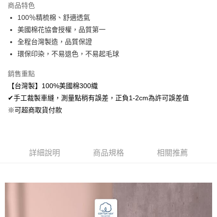
商品特色
Apple Pay
100％精梳棉、舒適透氣
美國棉花協會授權，品質第一
悠遊付
全程台灣製造，品質保證
Google Pay
環保印染，不易退色，不易起毛球
AFTEE先享後付
銷售重點
相關說明
【台灣製】100%美國棉300織
【關於「AFTEE先享後付」】
✔手工裁製車縫，測量點稍有誤差，正負1-2cm為許可誤差值
ATM付款
AFTEE先享後付是「在收到商品之後才付款」的支付方式。 讓您購物簡單
便利好安心！
※可超商取貨付款
１．簡單：不需註冊會員、不需綁卡、不需儲值。
運送方式
２．便利：只要手機號碼，簡訊認證，即可結帳。
３．安心：先確認商品／服務後，再付款。
全家取貨付款
免運費
詳細說明
商品規格
相關推薦
【「AFTEE先享後付」結帳流程】
１．於結帳方式選擇「AFTEE先享後付」後，將跳轉至「AFTEE先享後付」
付款後全家取貨
結帳頁面，進行簡訊認證並確認金額後，即可完成結帳。
２．訂單成立數日內，您將收到繳費通知簡訊。
免運費
３．收到繳費通知簡訊後14天內，點擊此簡訊中的連結，可透過四大超商／
ATM／網路銀行／等多元方式進行付款，方視為交易完成。
7-11取貨付款
※ 請注意：結帳手續完成當下不需立刻繳費，但若您需要取消訂單，請聯絡
每筆NT$60，滿NT$499(含以上)免運費
購買商品的店家。未經商家同意取消之訂單仍視為有效，需透過AFTEE先享