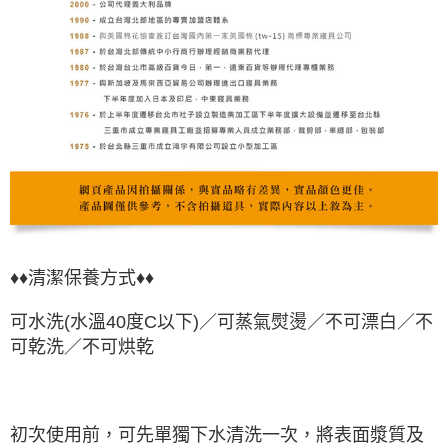
♦♦
清潔保養方式♦♦
可水洗(水溫40度C以下)／可蒸氣熨燙／不可漂白／不
可乾洗／不可烘乾
初次使用前，可先單獨下水清洗一次，將表面漿質及