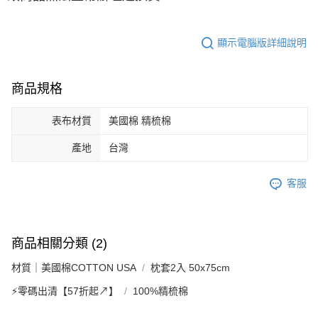
顯示電腦版詳細說明
商品規格
表布材質
美國棉 精梳棉
產地
台灣
客服
商品相關分類 (2)
材質｜美國棉COTTON USA
枕套2入 50x75cm
⚡零碼出清【57折起↗︎】
100%精梳棉