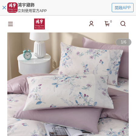
鴻宇寢飾
開啟APP
立刻使用官方APP
0
1
/
6