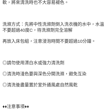
軟，將來清洗時也不大容易褪色。
洗滌方式：先將中性洗滌劑倒入洗衣機的水中，水溫
不要超過40度C，待洗滌劑完全溶解
再放入床包組，注意浸泡時間不要超過10分鐘。
◎請勿使用漂白水或強力清洗劑
◎清洗時淺色要與深色分開洗滌，避免互染
◎清洗後盡量置於室外通風處自然風乾
♦♦注意事項♦♦