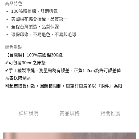
商品特色
Apple Pay
100％精梳棉、舒適透氣
美國棉花協會授權，品質第一
悠遊付
全程台灣製造，品質保證
Google Pay
環保印染，不易退色，不易起毛球
AFTEE先享後付
銷售重點
相關說明
【台灣製】100%美國棉300織
【關於「AFTEE先享後付」】
✔可包覆30cm之床墊
ATM付款
AFTEE先享後付是「在收到商品之後才付款」的支付方式。 讓您購物簡單
便利好安心！
✔手工裁製車縫，測量點稍有誤差，正負1-2cm為許可誤差值
１．簡單：不需註冊會員、不需綁卡、不需儲值。
※寄送限制※
運送方式
２．便利：只要手機號碼，簡訊認證，即可結帳。
可超商取貨付款，因體積限制，單筆訂單最多以『兩件』為限
３．安心：先確認商品／服務後，再付款。
全家取貨付款
免運費
【「AFTEE先享後付」結帳流程】
１．於結帳方式選擇「AFTEE先享後付」後，將跳轉至「AFTEE先享後付」
付款後全家取貨
結帳頁面，進行簡訊認證並確認金額後，即可完成結帳。
詳細說明
商品規格
相關推薦
２．訂單成立數日內，您將收到繳費通知簡訊。
免運費
３．收到繳費通知簡訊後14天內，點擊此簡訊中的連結，可透過四大超商／
ATM／網路銀行／等多元方式進行付款，方視為交易完成。
7-11取貨付款
※ 請注意：結帳手續完成當下不需立刻繳費，但若您需要取消訂單，請聯絡
每筆NT$60，滿NT$499(含以上)免運費
購買商品的店家。未經商家同意取消之訂單仍視為有效，需透過AFTEE先享