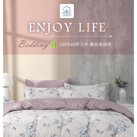
後付繳納相關費用。
付款後7-11取貨
※ 交易是否成功請以「AFTEE先享後付 」之結帳頁面顯示為準，若有關於
是否繳費成功／繳費後需取消欲退款等相關疑問，請聯繫「AFTEE先享後付
每筆NT$60，滿NT$499(含以上)免運費
客戶支援中心」
https://netprotections.freshdesk.com/support/home
宅配
【注意事項】
１．透過由恩沛科技股份有限公司提供之「AFTEE先享後付」服務完成之交
每筆NT$100，滿NT$499(含以上)免運費
易，需依本服務之必要範圍內提供個人資料，並將交易相關給付款項請求債
權轉讓予恩沛科技股份有限公司。
離島宅配
２．關於個人資料處理事宜，請瀏覽以下網址：
每筆NT$100，滿NT$499(含以上)免運費
https://aftee.tw/terms/#terms3
３．未成年的使用者請事先徵得法定代理人或監護人之同意方可使用
「AFTEE先享後付」，若未經同意申辦者引起之損失，本公司不負相關責
任。
４．使用「AFTEE先享後付」時，將依據個別帳號之用戶狀況，依本公司即
時審查核予不同之上限額度；若仍有額度不足之情形，本公司將視審查結果
請求用戶進行身份認證。
５．嚴禁一人註冊多個帳號或使用他人資訊註冊。若發現惡意使用之情形，
恩沛科技股份有限公司將有權停止該用戶之使用額度並採取法律行動。