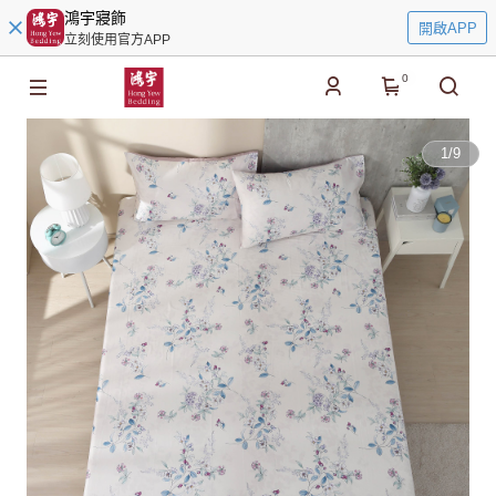
鴻宇寢飾
開啟APP
立刻使用官方APP
0
1
/
9