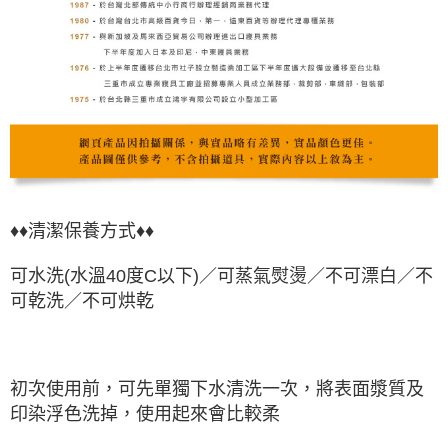
♦♦清潔保養方式♦♦
可水洗(水溫40度C以下)／可蒸氣熨燙／不可漂白／不
可乾洗／不可烘乾
初次使用前，可先單獨下水清洗一次，將表面漿質及
印染浮色洗掉，使用起來會比較柔