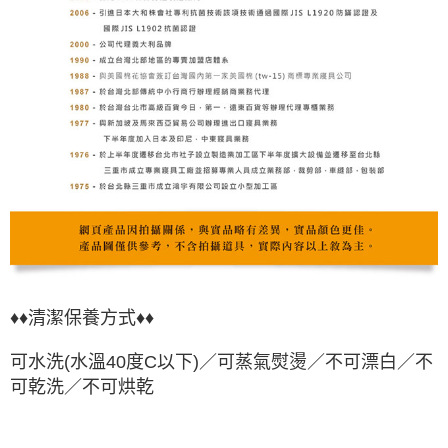
♦♦
清潔保養方式♦♦
可水洗(水溫40度C以下)／可蒸氣熨燙／不可漂白／不
可乾洗／不可烘乾