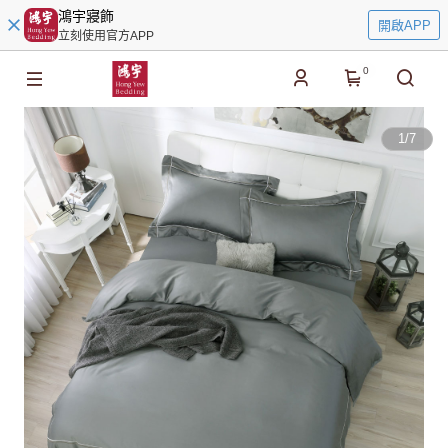
鴻宇寢飾
開啟APP
立刻使用官方APP
0
1
/
7