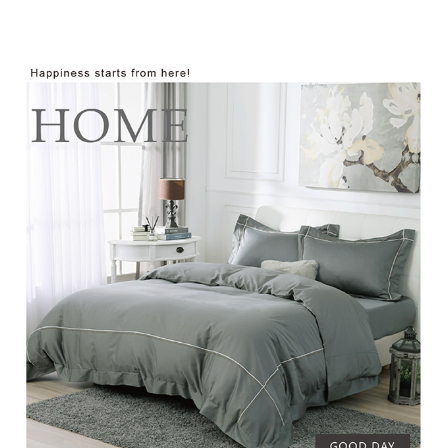
後付繳納相關費用。
付款後7-11取貨
※ 交易是否成功請以「AFTEE先享後付 」之結帳頁面顯示為準，若有關於
是否繳費成功／繳費後需取消欲退款等相關疑問，請聯繫「AFTEE先享後付
每筆NT$60，滿NT$499(含以上)免運費
客戶支援中心」
https://netprotections.freshdesk.com/support/home
宅配
【注意事項】
１．透過由恩沛科技股份有限公司提供之「AFTEE先享後付」服務完成之交
每筆NT$100，滿NT$499(含以上)免運費
易，需依本服務之必要範圍內提供個人資料，並將交易相關給付款項請求債
權轉讓予恩沛科技股份有限公司。
離島宅配
２．關於個人資料處理事宜，請瀏覽以下網址：
每筆NT$100，滿NT$499(含以上)免運費
https://aftee.tw/terms/#terms3
３．未成年的使用者請事先徵得法定代理人或監護人之同意方可使用
「AFTEE先享後付」，若未經同意申辦者引起之損失，本公司不負相關責
任。
４．使用「AFTEE先享後付」時，將依據個別帳號之用戶狀況，依本公司即
時審查核予不同之上限額度；若仍有額度不足之情形，本公司將視審查結果
請求用戶進行身份認證。
５．嚴禁一人註冊多個帳號或使用他人資訊註冊。若發現惡意使用之情形，
恩沛科技股份有限公司將有權停止該用戶之使用額度並採取法律行動。