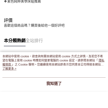
🍀素色純粹美學床組推薦
評價
喜歡這個商品嗎？購買後給他一個好評吧
本分類熱銷
全站排行
本網站中使用 cookie，欲查詢有關本網站使用 cookie 方式之詳情，及若您不希
熱門標籤
望在電腦上使用 cookie 時應如何變更電腦的 cookie 設定，請參閱本網站「
隱私
權條款
」之 Cookie 聲明。您繼續使用本網站即表示您同意本公司得按本網站使
用條款之 Cookie 聲明使用 cookie。
了解更多 >
我知道了