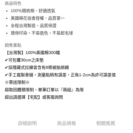
商品特色
Apple Pay
100％精梳棉、舒適透氣
美國棉花協會授權，品質第一
悠遊付
全程台灣製造，品質保證
Google Pay
環保印染，不易退色，不易起毛球
AFTEE先享後付
銷售重點
相關說明
【台灣製】100%美國棉300織
【關於「AFTEE先享後付」】
✔可包覆30cm之床墊
ATM付款
AFTEE先享後付是「在收到商品之後才付款」的支付方式。 讓您購物簡單
便利好安心！
✔採隱藏式拉鍊皆含有8條被胎綁繩
１．簡單：不需註冊會員、不需綁卡、不需儲值。
✔手工裁製車縫，測量點稍有誤差，正負1-2cm為許可誤差值
運送方式
２．便利：只要手機號碼，簡訊認證，即可結帳。
※寄送限制※
３．安心：先確認商品／服務後，再付款。
全家取貨付款
超取因體積限制，單筆訂單以『兩組』為限
免運費
【「AFTEE先享後付」結帳流程】
超出請選擇【宅配】或客服詢問
１．於結帳方式選擇「AFTEE先享後付」後，將跳轉至「AFTEE先享後付」
付款後全家取貨
結帳頁面，進行簡訊認證並確認金額後，即可完成結帳。
２．訂單成立數日內，您將收到繳費通知簡訊。
免運費
３．收到繳費通知簡訊後14天內，點擊此簡訊中的連結，可透過四大超商／
ATM／網路銀行／等多元方式進行付款，方視為交易完成。
7-11取貨付款
詳細說明
商品規格
相關推薦
※ 請注意：結帳手續完成當下不需立刻繳費，但若您需要取消訂單，請聯絡
每筆NT$60，滿NT$499(含以上)免運費
購買商品的店家。未經商家同意取消之訂單仍視為有效，需透過AFTEE先享