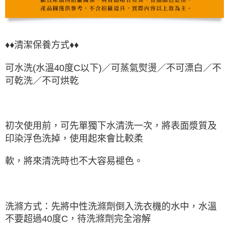
♦♦清潔保養方式♦♦
可水洗(水溫40度C以下)／可蒸氣熨燙／不可漂白／不
可乾洗／不可烘乾
初次使用前，可先單獨下水清洗一次，將表面漿質及
印染浮色洗掉，使用起來會比較柔
軟，將來清洗時也不大容易褪色。
洗滌方式：先將中性洗滌劑倒入洗衣機的水中，水溫
不要超過40度C，待洗滌劑完全溶解