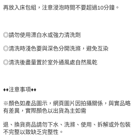
再放入床包組，注意浸泡時間不要超過10分鐘。
◎請勿使用漂白水或強力清洗劑
◎清洗時淺色要與深色分開洗滌，避免互染
◎清洗後盡量置於室外通風處自然風乾
♦♦注意事項♦♦
※顏色如產品圖示，網頁圖片因拍攝關係，與實品略
有差異，實際顏色以出貨為主如需
退、換貨商品請勿下水、洗滌、使用、拆解或外包裝
不完整以致缺乏完整性。