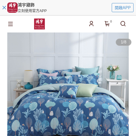
鴻宇寢飾
開啟APP
立刻使用官方APP
0
1
/
8