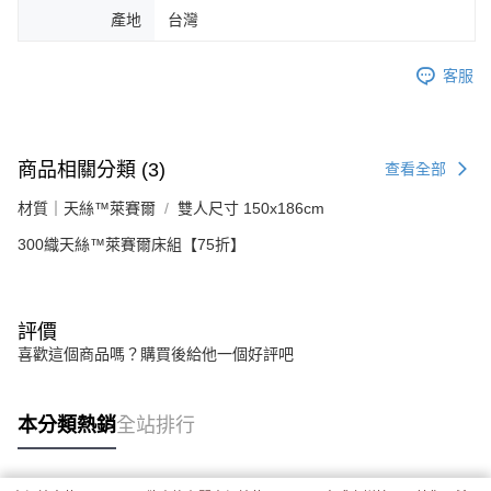
產地
台灣
客服
商品相關分類 (3)
查看全部
材質｜天絲™萊賽爾
雙人尺寸 150x186cm
300織天絲™萊賽爾床組【75折】
評價
喜歡這個商品嗎？購買後給他一個好評吧
本分類熱銷
全站排行