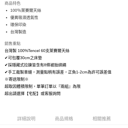
商品特色
Apple Pay
100％萊賽爾天絲
優異吸濕透氣性
悠遊付
環保印染
Google Pay
台灣製造
AFTEE先享後付
銷售重點
相關說明
台灣製 100%Tencel 60支萊賽爾天絲
【關於「AFTEE先享後付」】
✔可包覆30cm之床墊
ATM付款
AFTEE先享後付是「在收到商品之後才付款」的支付方式。 讓您購物簡單
便利好安心！
✔採隱藏式拉鍊皆含有8條被胎綁繩
１．簡單：不需註冊會員、不需綁卡、不需儲值。
✔手工裁製車縫，測量點稍有誤差，正負1-2cm為許可誤差值
運送方式
２．便利：只要手機號碼，簡訊認證，即可結帳。
※寄送限制※
３．安心：先確認商品／服務後，再付款。
全家取貨付款
超取因體積限制，單筆訂單以『兩組』為限
免運費
【「AFTEE先享後付」結帳流程】
超出請選擇【宅配】或客服詢問
１．於結帳方式選擇「AFTEE先享後付」後，將跳轉至「AFTEE先享後付」
付款後全家取貨
結帳頁面，進行簡訊認證並確認金額後，即可完成結帳。
２．訂單成立數日內，您將收到繳費通知簡訊。
免運費
３．收到繳費通知簡訊後14天內，點擊此簡訊中的連結，可透過四大超商／
ATM／網路銀行／等多元方式進行付款，方視為交易完成。
7-11取貨付款
詳細說明
商品規格
相關推薦
※ 請注意：結帳手續完成當下不需立刻繳費，但若您需要取消訂單，請聯絡
每筆NT$60，滿NT$499(含以上)免運費
購買商品的店家。未經商家同意取消之訂單仍視為有效，需透過AFTEE先享