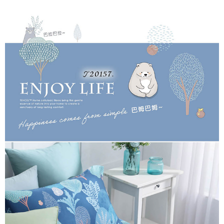
後付繳納相關費用。
付款後7-11取貨
※ 交易是否成功請以「AFTEE先享後付 」之結帳頁面顯示為準，若有關於
是否繳費成功／繳費後需取消欲退款等相關疑問，請聯繫「AFTEE先享後付
每筆NT$60，滿NT$499(含以上)免運費
客戶支援中心」
https://netprotections.freshdesk.com/support/home
宅配
【注意事項】
１．透過由恩沛科技股份有限公司提供之「AFTEE先享後付」服務完成之交
每筆NT$100，滿NT$499(含以上)免運費
易，需依本服務之必要範圍內提供個人資料，並將交易相關給付款項請求債
權轉讓予恩沛科技股份有限公司。
離島宅配
２．關於個人資料處理事宜，請瀏覽以下網址：
每筆NT$100，滿NT$499(含以上)免運費
https://aftee.tw/terms/#terms3
３．未成年的使用者請事先徵得法定代理人或監護人之同意方可使用
「AFTEE先享後付」，若未經同意申辦者引起之損失，本公司不負相關責
任。
４．使用「AFTEE先享後付」時，將依據個別帳號之用戶狀況，依本公司即
時審查核予不同之上限額度；若仍有額度不足之情形，本公司將視審查結果
請求用戶進行身份認證。
５．嚴禁一人註冊多個帳號或使用他人資訊註冊。若發現惡意使用之情形，
恩沛科技股份有限公司將有權停止該用戶之使用額度並採取法律行動。