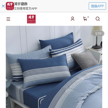
鴻宇寢飾
開啟APP
立刻使用官方APP
0
1
/
10