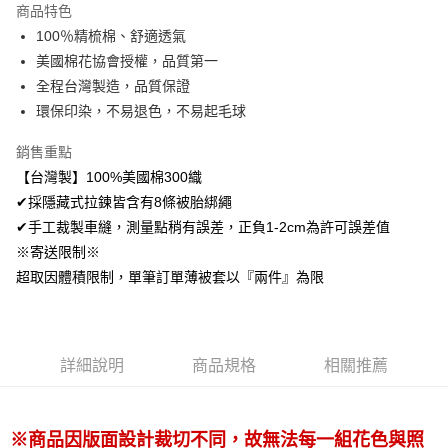
商品特色
Apple Pay
100％精梳棉、舒適透氣
美國棉花協會授權，品質第一
悠遊付
全程台灣製造，品質保證
Google Pay
環保印染，不易退色，不易起毛球
AFTEE先享後付
銷售重點
相關說明
【台灣製】100%美國棉300織
【關於「AFTEE先享後付」】
✔採隱藏式拉鍊皆含有8條被胎綁繩
ATM付款
AFTEE先享後付是「在收到商品之後才付款」的支付方式。 讓您購物簡單
便利好安心！
✔手工裁製車縫，測量點稍有誤差，正負1-2cm為許可誤差值
１．簡單：不需註冊會員、不需綁卡、不需儲值。
※寄送限制※
運送方式
２．便利：只要手機號碼，簡訊認證，即可結帳。
超取因體積限制，單筆訂單薄被套以『兩件』為限
３．安心：先確認商品／服務後，再付款。
全家取貨付款
免運費
【「AFTEE先享後付」結帳流程】
１．於結帳方式選擇「AFTEE先享後付」後，將跳轉至「AFTEE先享後付」
付款後全家取貨
結帳頁面，進行簡訊認證並確認金額後，即可完成結帳。
詳細說明
商品規格
相關推薦
２．訂單成立數日內，您將收到繳費通知簡訊。
免運費
３．收到繳費通知簡訊後14天內，點擊此簡訊中的連結，可透過四大超商／
ATM／網路銀行／等多元方式進行付款，方視為交易完成。
7-11取貨付款
※ 請注意：結帳手續完成當下不需立刻繳費，但若您需要取消訂單，請聯絡
※商品因版面設計裁切不同，故無法每一組花色與照
每筆NT$60，滿NT$499(含以上)免運費
購買商品的店家。未經商家同意取消之訂單仍視為有效，需透過AFTEE先享