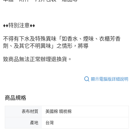
♦♦特別注意♦♦
不得有下水及特殊異味「如香水、煙味、衣櫃芳香
劑、及其它不明異味」之情形，將導
致商品無法正常辦理退換貨。
顯示電腦版詳細說明
商品規格
表布材質
美國棉 精梳棉
產地
台灣