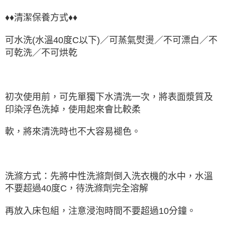
♦♦清潔保養方式♦♦
可水洗(水溫40度C以下)／可蒸氣熨燙／不可漂白／不
可乾洗／不可烘乾
初次使用前，可先單獨下水清洗一次，將表面漿質及
印染浮色洗掉，使用起來會比較柔
軟，將來清洗時也不大容易褪色。
洗滌方式：先將中性洗滌劑倒入洗衣機的水中，水溫
不要超過40度C，待洗滌劑完全溶解
再放入床包組，注意浸泡時間不要超過10分鐘。