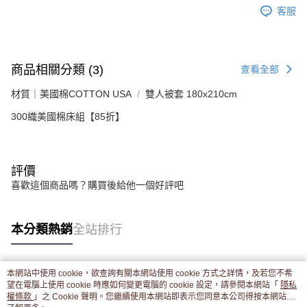
客服
商品相關分類 (3)
查看全部
材質｜美國棉COTTON USA
雙人被套 180x210cm
300織美國棉床組【85折】
評價
喜歡這個商品嗎？購買後給他一個好評吧
本分類熱銷
全站排行
本網站中使用 cookie，欲查詢有關本網站使用 cookie 方式之詳情，及若您不希
熱門標籤
望在電腦上使用 cookie 時應如何變更電腦的 cookie 設定，請參閱本網站「
隱私
權條款
」之 Cookie 聲明。您繼續使用本網站即表示您同意本公司得按本網站使