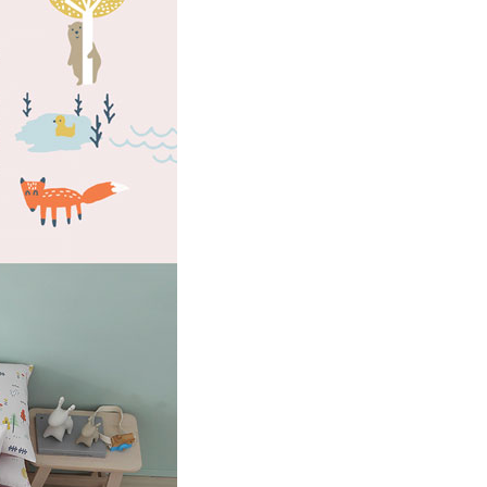
00，滿NT$499(含以上)免運費
年的使用者請事先徵得法定代理人或監護人之同意方可使用
E先享後付」，若未經同意申辦者引起之損失，本公司不負相關責
AFTEE先享後付」時，將依據個別帳號之用戶狀況，依本公司
核予不同之上限額度；若仍有額度不足之情形，本公司將視審查
用戶進行身份認證。
一人註冊多個帳號或使用他人資訊註冊。若發現惡意使用之情
科技股份有限公司將有權停止該用戶之使用額度並採取法律行