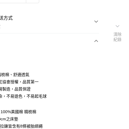
送方式
費
清除
紀錄
次付款
付款
％精梳棉、舒適透氣
花協會授權，品質第一
灣製造，品質保證
染，不易退色，不易起毛球
y
100%美國棉 精梳棉
享後付
0cm之床墊
拉鍊皆含有8條被胎綁繩
FTEE先享後付」】