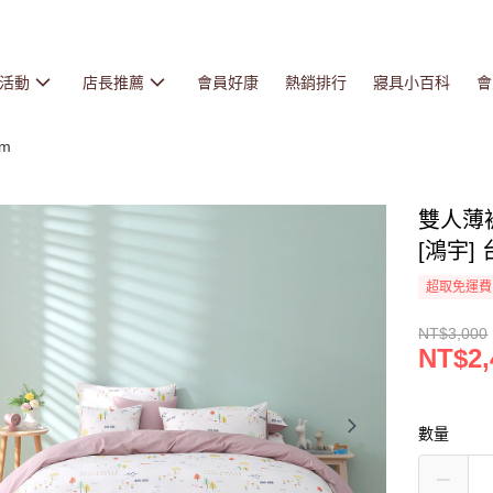
活動
店長推薦
會員好康
熱銷排行
寢具小百科
會
cm
雙人薄
[鴻宇] 
超取免運費
NT$3,000
NT$2,
數量