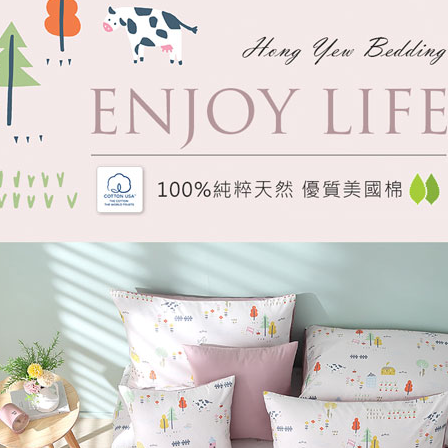
每筆NT$1
３．未成
「AFTE
任。
４．使用「
即時審查
結果請求
５．嚴禁
形，恩沛
動。