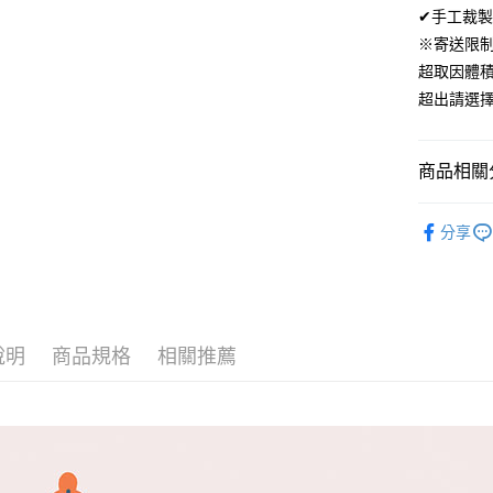
ATM付款
✔手工裁製
AFTEE
便利好安
※寄送限
１．簡單
超取因體
２．便利
運送方式
３．安心
超出請選
全家取貨
【「AFT
免運費
１．於結帳
商品相關分
付」結帳
付款後全
２．訂單
材質｜美國棉
３．收到繳
免運費
分享
／ATM／
200織美
※ 請注意
7-11取貨
絡購買商品
尺寸｜雙人 
先享後付
每筆NT$6
※ 交易是
是否繳費成
付款後7-1
付客戶支
說明
商品規格
相關推薦
每筆NT$6
【注意事
宅配
１．透過由
交易，需
每筆NT$1
求債權轉
２．關於
離島宅配
https://aft