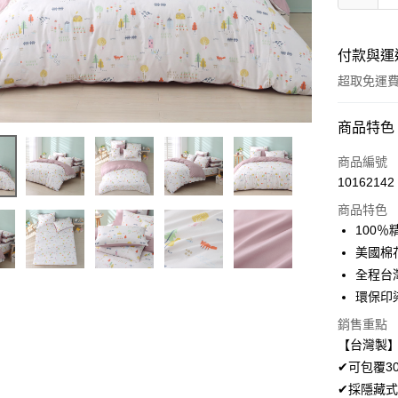
付款與運
超取免運
付款方式
商品特色
信用卡一
商品編號
10162142
超商取貨
商品特色
LINE Pay
100
美國棉
Apple Pay
全程台
悠遊付
環保印
Google Pa
銷售重點
【台灣製】
AFTEE先
✔可包覆3
相關說明
✔採隱藏式
【關於「A