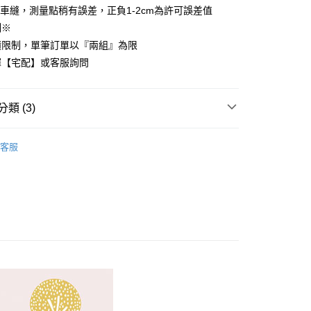
車縫，測量點稍有誤差，正負1-2cm為許可誤差值
先享後付是「在收到商品之後才付款」的支付方式。 讓您購物簡單
心！
制※
：不需註冊會員、不需綁卡、不需儲值。
積限制，單筆訂單以『兩組』為限
：只要手機號碼，簡訊認證，即可結帳。
：先確認商品／服務後，再付款。
擇【宅配】或客服詢問
付款
EE先享後付」結帳流程】
方式選擇「AFTEE先享後付」後，將跳轉至「AFTEE先享後
類 (3)
頁面，進行簡訊認證並確認金額後，即可完成結帳。
家取貨
成立數日內，您將收到繳費通知簡訊。
COTTON USA
雙人尺寸 150x186cm
費通知簡訊後14天內，點擊此簡訊中的連結，可透過四大超商
客服
網路銀行／等多元方式進行付款，方視為交易完成。
國棉床組【8折】
：結帳手續完成當下不需立刻繳費，但若您需要取消訂單，請聯
付款
的店家。未經商家同意取消之訂單仍視為有效，需透過AFTEE
150x186cm
薄被套床包組
繳納相關費用。
0，滿NT$499(含以上)免運費
否成功請以「AFTEE先享後付 」之結帳頁面顯示為準，若有關於
功／繳費後需取消欲退款等相關疑問，請聯繫「AFTEE先享後
1取貨
援中心」
https://netprotections.freshdesk.com/support/home
0，滿NT$499(含以上)免運費
項】
恩沛科技股份有限公司提供之「AFTEE先享後付」服務完成之
依本服務之必要範圍內提供個人資料，並將交易相關給付款項請
00，滿NT$499(含以上)免運費
讓予恩沛科技股份有限公司。
個人資料處理事宜，請瀏覽以下網址：
ee.tw/terms/#terms3