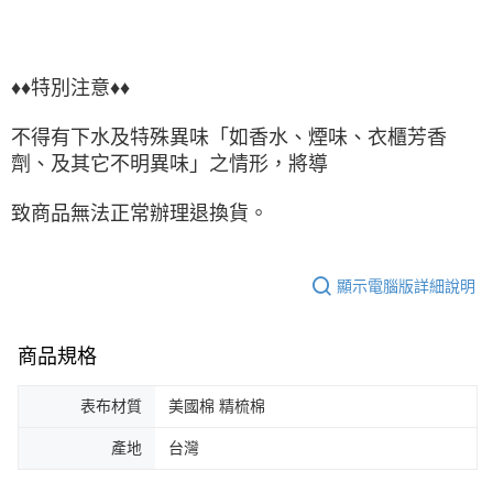
♦♦特別注意♦♦
不得有下水及特殊異味「如香水、煙味、衣櫃芳香
劑、及其它不明異味」之情形，將導
致商品無法正常辦理退換貨。
顯示電腦版詳細說明
商品規格
表布材質
美國棉 精梳棉
產地
台灣