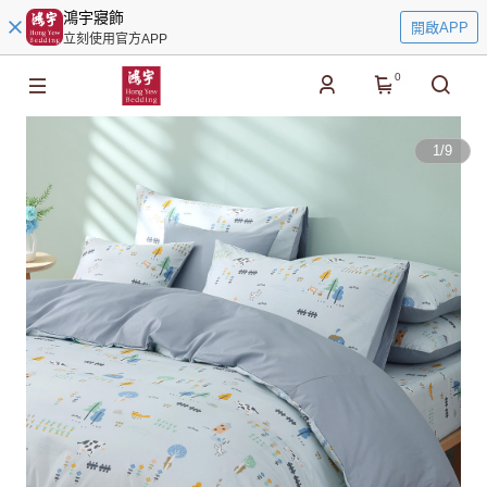
鴻宇寢飾
開啟APP
立刻使用官方APP
0
1
/
9