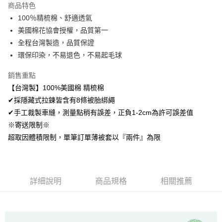
商品特色
Apple Pay
100％精梳棉、舒適透氣
美國棉花協會授權，品質第一
悠遊付
全程台灣製造，品質保證
Google Pay
環保印染，不易退色，不易起毛球
AFTEE先享後付
銷售重點
相關說明
【台灣製】100%美國棉 精梳棉
【關於「AFTEE先享後付」】
✔採隱藏式拉鍊皆含有8條被胎綁繩
ATM付款
AFTEE先享後付是「在收到商品之後才付款」的支付方式。 讓您購物簡單
便利好安心！
✔手工裁製車縫，測量點稍有誤差，正負1-2cm為許可誤差值
１．簡單：不需註冊會員、不需綁卡、不需儲值。
※寄送限制※
運送方式
２．便利：只要手機號碼，簡訊認證，即可結帳。
超取因體積限制，單筆訂單薄被套以『兩件』為限
３．安心：先確認商品／服務後，再付款。
全家取貨付款
免運費
【「AFTEE先享後付」結帳流程】
１．於結帳方式選擇「AFTEE先享後付」後，將跳轉至「AFTEE先享後付」
付款後全家取貨
結帳頁面，進行簡訊認證並確認金額後，即可完成結帳。
詳細說明
商品規格
相關推薦
２．訂單成立數日內，您將收到繳費通知簡訊。
免運費
３．收到繳費通知簡訊後14天內，點擊此簡訊中的連結，可透過四大超商／
ATM／網路銀行／等多元方式進行付款，方視為交易完成。
7-11取貨付款
※ 請注意：結帳手續完成當下不需立刻繳費，但若您需要取消訂單，請聯絡
每筆NT$60，滿NT$499(含以上)免運費
購買商品的店家。未經商家同意取消之訂單仍視為有效，需透過AFTEE先享