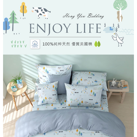
後付繳納相關費用。
付款後7-11取貨
※ 交易是否成功請以「AFTEE先享後付 」之結帳頁面顯示為準，若有關於
是否繳費成功／繳費後需取消欲退款等相關疑問，請聯繫「AFTEE先享後付
每筆NT$60，滿NT$499(含以上)免運費
客戶支援中心」
https://netprotections.freshdesk.com/support/home
宅配
【注意事項】
１．透過由恩沛科技股份有限公司提供之「AFTEE先享後付」服務完成之交
每筆NT$100，滿NT$499(含以上)免運費
易，需依本服務之必要範圍內提供個人資料，並將交易相關給付款項請求債
權轉讓予恩沛科技股份有限公司。
離島宅配
２．關於個人資料處理事宜，請瀏覽以下網址：
每筆NT$100，滿NT$499(含以上)免運費
https://aftee.tw/terms/#terms3
３．未成年的使用者請事先徵得法定代理人或監護人之同意方可使用
「AFTEE先享後付」，若未經同意申辦者引起之損失，本公司不負相關責
任。
４．使用「AFTEE先享後付」時，將依據個別帳號之用戶狀況，依本公司即
時審查核予不同之上限額度；若仍有額度不足之情形，本公司將視審查結果
請求用戶進行身份認證。
５．嚴禁一人註冊多個帳號或使用他人資訊註冊。若發現惡意使用之情形，
恩沛科技股份有限公司將有權停止該用戶之使用額度並採取法律行動。