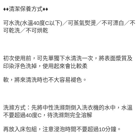
♦♦清潔保養方式♦♦
可水洗(水溫40度C以下)／可蒸氣熨燙／不可漂白／不
可乾洗／不可烘乾
初次使用前，可先單獨下水清洗一次，將表面漿質及
印染浮色洗掉，使用起來會比較柔
軟，將來清洗時也不大容易褪色。
洗滌方式：先將中性洗滌劑倒入洗衣機的水中，水溫
不要超過40度C，待洗滌劑完全溶解
再放入床包組，注意浸泡時間不要超過10分鐘。