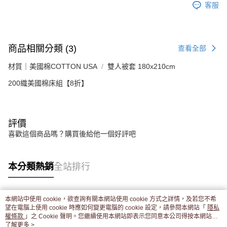
客服
商品相關分類 (3)
查看全部
材質｜美國棉COTTON USA
雙人被套 180x210cm
200織美國棉床組【8折】
評價
喜歡這個商品嗎？購買後給他一個好評吧
本分類熱銷
全站排行
本網站中使用 cookie，欲查詢有關本網站使用 cookie 方式之詳情，及若您不希
熱門標籤
望在電腦上使用 cookie 時應如何變更電腦的 cookie 設定，請參閱本網站「
隱私
權條款
」之 Cookie 聲明。您繼續使用本網站即表示您同意本公司得按本網站使
用條款之 Cookie 聲明使用 cookie。
了解更多 >