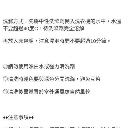
洗滌方式：先將中性洗滌劑倒入洗衣機的水中，水溫
不要超過40度C，待洗滌劑完全溶解
再放入床包組，注意浸泡時間不要超過10分鐘。
◎請勿使用漂白水或強力清洗劑
◎清洗時淺色要與深色分開洗滌，避免互染
◎清洗後盡量置於室外通風處自然風乾
♦♦注意事項♦♦