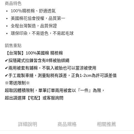
商品特色
Apple Pay
100％精梳棉、舒適透氣
美國棉花協會授權，品質第一
悠遊付
全程台灣製造，品質保證
Google Pay
環保印染，不易退色，不易起毛球
AFTEE先享後付
銷售重點
相關說明
【台灣製】100%美國棉 精梳棉
【關於「AFTEE先享後付」】
✔採隱藏式拉鍊皆含有8條被胎綁繩
ATM付款
AFTEE先享後付是「在收到商品之後才付款」的支付方式。 讓您購物簡單
便利好安心！
✔兩用被套有鋪棉，不裝入被胎也可以當涼被使用
１．簡單：不需註冊會員、不需綁卡、不需儲值。
✔手工裁製車縫，測量點稍有誤差，正負1-2cm為許可誤差值
運送方式
２．便利：只要手機號碼，簡訊認證，即可結帳。
※寄送限制※
３．安心：先確認商品／服務後，再付款。
全家取貨付款
超取因體積限制，單筆訂單兩用被套以『一件』為限，
免運費
【「AFTEE先享後付」結帳流程】
超出請選擇【宅配】或客服詢問
１．於結帳方式選擇「AFTEE先享後付」後，將跳轉至「AFTEE先享後付」
付款後全家取貨
結帳頁面，進行簡訊認證並確認金額後，即可完成結帳。
２．訂單成立數日內，您將收到繳費通知簡訊。
免運費
３．收到繳費通知簡訊後14天內，點擊此簡訊中的連結，可透過四大超商／
ATM／網路銀行／等多元方式進行付款，方視為交易完成。
7-11取貨付款
詳細說明
商品規格
相關推薦
※ 請注意：結帳手續完成當下不需立刻繳費，但若您需要取消訂單，請聯絡
每筆NT$60，滿NT$499(含以上)免運費
購買商品的店家。未經商家同意取消之訂單仍視為有效，需透過AFTEE先享