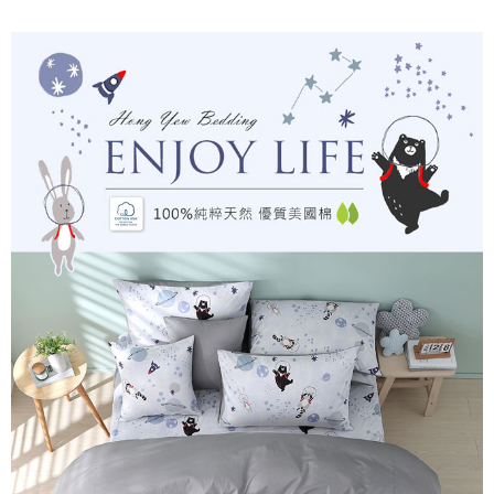
後付繳納相關費用。
付款後7-11取貨
※ 交易是否成功請以「AFTEE先享後付 」之結帳頁面顯示為準，若有關於
是否繳費成功／繳費後需取消欲退款等相關疑問，請聯繫「AFTEE先享後付
每筆NT$60，滿NT$499(含以上)免運費
客戶支援中心」
https://netprotections.freshdesk.com/support/home
宅配
【注意事項】
１．透過由恩沛科技股份有限公司提供之「AFTEE先享後付」服務完成之交
每筆NT$100，滿NT$499(含以上)免運費
易，需依本服務之必要範圍內提供個人資料，並將交易相關給付款項請求債
權轉讓予恩沛科技股份有限公司。
離島宅配
２．關於個人資料處理事宜，請瀏覽以下網址：
每筆NT$100，滿NT$499(含以上)免運費
https://aftee.tw/terms/#terms3
３．未成年的使用者請事先徵得法定代理人或監護人之同意方可使用
「AFTEE先享後付」，若未經同意申辦者引起之損失，本公司不負相關責
任。
４．使用「AFTEE先享後付」時，將依據個別帳號之用戶狀況，依本公司即
時審查核予不同之上限額度；若仍有額度不足之情形，本公司將視審查結果
請求用戶進行身份認證。
５．嚴禁一人註冊多個帳號或使用他人資訊註冊。若發現惡意使用之情形，
恩沛科技股份有限公司將有權停止該用戶之使用額度並採取法律行動。