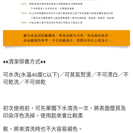
♦♦清潔保養方式♦♦
可水洗(水溫40度C以下)／可蒸氣熨燙／不可漂白／不
可乾洗／不可烘乾
初次使用前，可先單獨下水清洗一次，將表面漿質及
印染浮色洗掉，使用起來會比較柔
軟，將來清洗時也不大容易褪色。