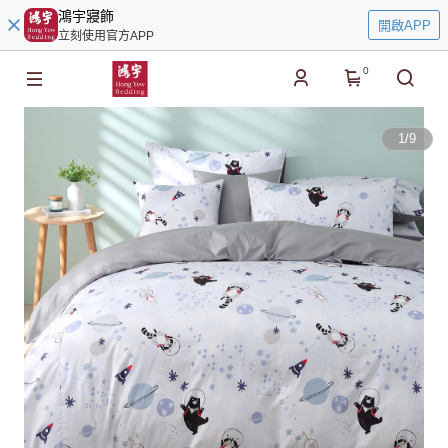
鴻宇寢飾
開啟APP
立刻使用官方APP
0
1
/
9