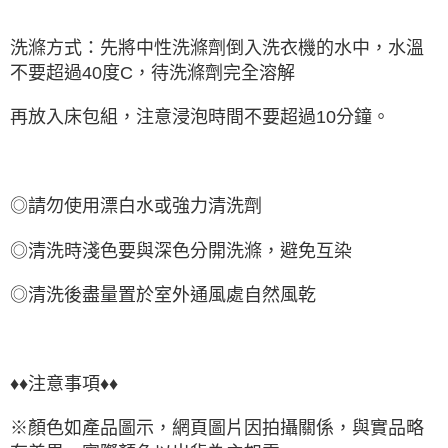
洗滌方式：先將中性洗滌劑倒入洗衣機的水中，水溫
不要超過40度C，待洗滌劑完全溶解
再放入床包組，注意浸泡時間不要超過10分鐘。
◎請勿使用漂白水或強力清洗劑
◎清洗時淺色要與深色分開洗滌，避免互染
◎清洗後盡量置於室外通風處自然風乾
♦♦注意事項♦♦
※顏色如產品圖示，網頁圖片因拍攝關係，與實品略