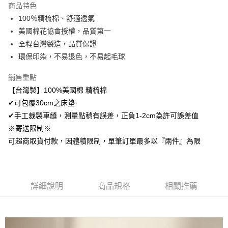
商品特色
Apple Pay
100％精梳棉、舒適透氣
美國棉花協會授權，品質第一
悠遊付
全程台灣製造，品質保證
Google Pay
環保印染，不易退色，不易起毛球
AFTEE先享後付
銷售重點
相關說明
【台灣製】100%美國棉 精梳棉
【關於「AFTEE先享後付」】
✔可包覆30cm之床墊
ATM付款
AFTEE先享後付是「在收到商品之後才付款」的支付方式。 讓您購物簡單
便利好安心！
✔手工裁製車縫，測量點稍有誤差，正負1-2cm為許可誤差值
１．簡單：不需註冊會員、不需綁卡、不需儲值。
※寄送限制※
運送方式
２．便利：只要手機號碼，簡訊認證，即可結帳。
可超商取貨付款，因體積限制，單筆訂單最多以『兩件』為限
３．安心：先確認商品／服務後，再付款。
全家取貨付款
免運費
【「AFTEE先享後付」結帳流程】
１．於結帳方式選擇「AFTEE先享後付」後，將跳轉至「AFTEE先享後付」
付款後全家取貨
結帳頁面，進行簡訊認證並確認金額後，即可完成結帳。
詳細說明
商品規格
相關推薦
２．訂單成立數日內，您將收到繳費通知簡訊。
免運費
３．收到繳費通知簡訊後14天內，點擊此簡訊中的連結，可透過四大超商／
ATM／網路銀行／等多元方式進行付款，方視為交易完成。
7-11取貨付款
※ 請注意：結帳手續完成當下不需立刻繳費，但若您需要取消訂單，請聯絡
每筆NT$60，滿NT$499(含以上)免運費
購買商品的店家。未經商家同意取消之訂單仍視為有效，需透過AFTEE先享