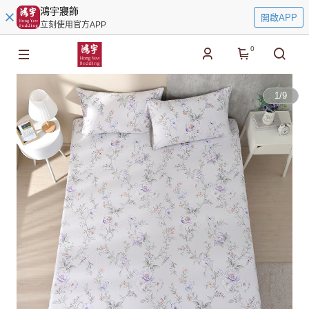
鴻宇寢飾
開啟APP
立刻使用官方APP
0
1
/
9