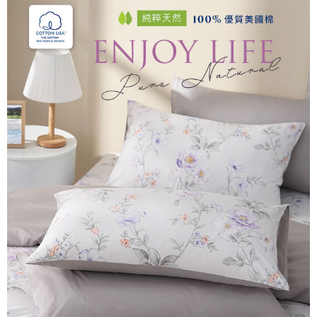
後付繳納相關費用。
付款後7-11取貨
※ 交易是否成功請以「AFTEE先享後付 」之結帳頁面顯示為準，若有關於
是否繳費成功／繳費後需取消欲退款等相關疑問，請聯繫「AFTEE先享後付
每筆NT$60，滿NT$499(含以上)免運費
客戶支援中心」
https://netprotections.freshdesk.com/support/home
宅配
【注意事項】
１．透過由恩沛科技股份有限公司提供之「AFTEE先享後付」服務完成之交
每筆NT$100，滿NT$499(含以上)免運費
易，需依本服務之必要範圍內提供個人資料，並將交易相關給付款項請求債
權轉讓予恩沛科技股份有限公司。
離島宅配
２．關於個人資料處理事宜，請瀏覽以下網址：
每筆NT$100，滿NT$499(含以上)免運費
https://aftee.tw/terms/#terms3
３．未成年的使用者請事先徵得法定代理人或監護人之同意方可使用
「AFTEE先享後付」，若未經同意申辦者引起之損失，本公司不負相關責
任。
４．使用「AFTEE先享後付」時，將依據個別帳號之用戶狀況，依本公司即
時審查核予不同之上限額度；若仍有額度不足之情形，本公司將視審查結果
請求用戶進行身份認證。
５．嚴禁一人註冊多個帳號或使用他人資訊註冊。若發現惡意使用之情形，
恩沛科技股份有限公司將有權停止該用戶之使用額度並採取法律行動。