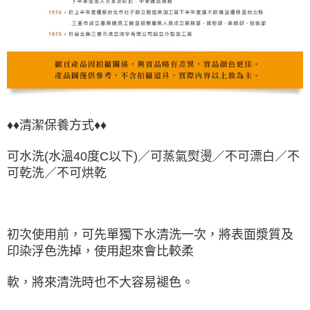
♦♦清潔保養方式♦♦
可水洗(水溫40度C以下)／可蒸氣熨燙／不可漂白／不
可乾洗／不可烘乾
初次使用前，可先單獨下水清洗一次，將表面漿質及
印染浮色洗掉，使用起來會比較柔
軟，將來清洗時也不大容易褪色。