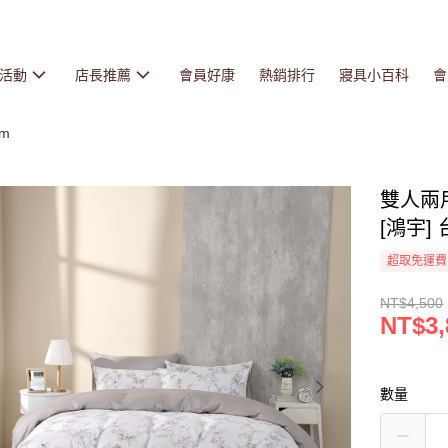
活動
店長推薦
會員好康
熱銷排行
寢具小百科
會
cm
雙人兩
[鴻宇] 
超取免運費
NT$4,500
NT$3,
數量