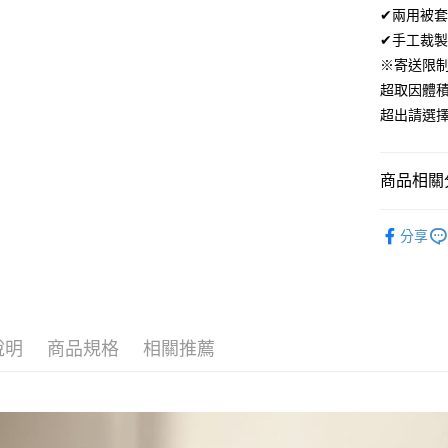
ATM付款
✔兩用被
AFTEE
便利好安
✔手工裁製
１．簡單
※寄送限
２．便利
運送方式
３．安心
超取因體
全家取貨
超出請選
【「AFT
免運費
１．於結帳
付」結帳
付款後全
２．訂單
商品相關分
３．收到繳
免運費
／ATM／
材質｜美國棉
※ 請注意
分享
7-11取貨
絡購買商品
尺寸｜雙人 
先享後付
每筆NT$6
※ 交易是
是否繳費成
付款後7-1
付客戶支
每筆NT$6
說明
商品規格
相關推薦
【注意事
宅配
１．透過由
交易，需
每筆NT$1
求債權轉
２．關於
離島宅配
https://aft