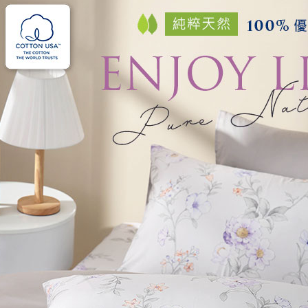
每筆NT$1
３．未成
「AFTE
任。
４．使用「
即時審查
結果請求
５．嚴禁
形，恩沛
動。