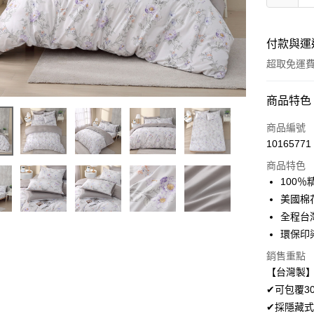
付款與運
超取免運
付款方式
商品特色
信用卡一
商品編號
10165771
超商取貨
商品特色
LINE Pay
100
美國棉
Apple Pay
全程台
悠遊付
環保印
Google Pa
銷售重點
【台灣製】
AFTEE先
✔可包覆3
相關說明
✔採隱藏式
【關於「A