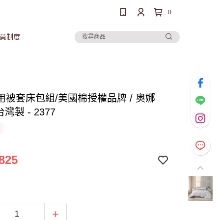
0
員制度
用被套床包組/美國棉授權品牌 / 奧娜
台灣製 - 2377
825