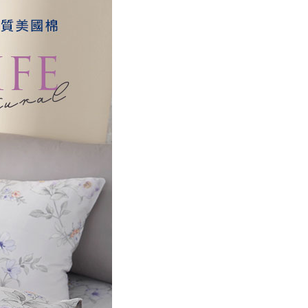
00，滿NT$499(含以上)免運費
年的使用者請事先徵得法定代理人或監護人之同意方可使用
E先享後付」，若未經同意申辦者引起之損失，本公司不負相關責
AFTEE先享後付」時，將依據個別帳號之用戶狀況，依本公司
核予不同之上限額度；若仍有額度不足之情形，本公司將視審查
用戶進行身份認證。
一人註冊多個帳號或使用他人資訊註冊。若發現惡意使用之情
科技股份有限公司將有權停止該用戶之使用額度並採取法律行