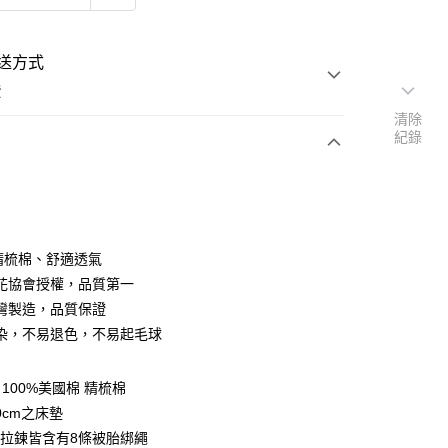
送方式
費
清除
紀錄
次付款
付款
％精梳棉、舒適透氣
花協會授權，品質第一
灣製造，品質保證
染，不易退色，不易起毛球
y
100%美國棉 精梳棉
享後付
0cm之床墊
拉鍊皆含有8條被胎綁繩
FTEE先享後付」】