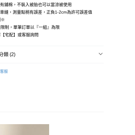
套有鋪棉，不裝入被胎也可以當涼被使用
先享後付是「在收到商品之後才付款」的支付方式。 讓您購物簡單
心！
車縫，測量點稍有誤差，正負1-2cm為許可誤差值
：不需註冊會員、不需綁卡、不需儲值。
制※
：只要手機號碼，簡訊認證，即可結帳。
：先確認商品／服務後，再付款。
積限制，單筆訂單以『一組』為限
付款
擇【宅配】或客服詢問
EE先享後付」結帳流程】
方式選擇「AFTEE先享後付」後，將跳轉至「AFTEE先享後
頁面，進行簡訊認證並確認金額後，即可完成結帳。
家取貨
成立數日內，您將收到繳費通知簡訊。
類 (2)
費通知簡訊後14天內，點擊此簡訊中的連結，可透過四大超商
網路銀行／等多元方式進行付款，方視為交易完成。
COTTON USA
雙人尺寸 150x186cm
：結帳手續完成當下不需立刻繳費，但若您需要取消訂單，請聯
客服
付款
的店家。未經商家同意取消之訂單仍視為有效，需透過AFTEE
150x186cm
兩用被床包組
繳納相關費用。
0，滿NT$499(含以上)免運費
否成功請以「AFTEE先享後付 」之結帳頁面顯示為準，若有關於
功／繳費後需取消欲退款等相關疑問，請聯繫「AFTEE先享後
1取貨
援中心」
https://netprotections.freshdesk.com/support/home
0，滿NT$499(含以上)免運費
項】
恩沛科技股份有限公司提供之「AFTEE先享後付」服務完成之
依本服務之必要範圍內提供個人資料，並將交易相關給付款項請
00，滿NT$499(含以上)免運費
讓予恩沛科技股份有限公司。
個人資料處理事宜，請瀏覽以下網址：
ee.tw/terms/#terms3