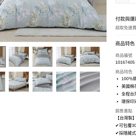
付款與運
超取免運
付款方式
商品特色
信用卡一
商品編號
10167405
超商取貨
商品特色
LINE Pay
100
美國棉
Apple Pay
全程台
悠遊付
環保印
Google Pa
銷售重點
【台灣製】
AFTEE先
✔可包覆3
相關說明
✔採隱藏式
【關於「A