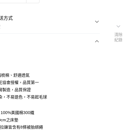
送方式
費
清除
紀錄
次付款
付款
％精梳棉、舒適透氣
花協會授權，品質第一
灣製造，品質保證
染，不易退色，不易起毛球
y
100%美國棉300織
享後付
0cm之床墊
拉鍊皆含有8條被胎綁繩
FTEE先享後付」】