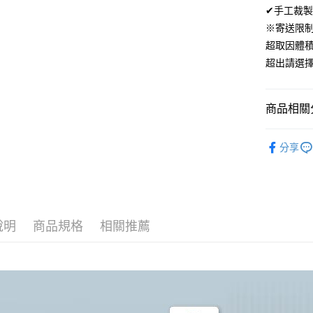
ATM付款
✔手工裁製
AFTEE
便利好安
※寄送限
１．簡單
超取因體
２．便利
運送方式
３．安心
超出請選
全家取貨
【「AFT
免運費
１．於結帳
商品相關分
付」結帳
付款後全
２．訂單
材質｜美國棉
３．收到繳
免運費
分享
／ATM／
300織美
※ 請注意
7-11取貨
絡購買商品
尺寸｜雙人 
先享後付
每筆NT$6
※ 交易是
是否繳費成
付款後7-1
付客戶支
說明
商品規格
相關推薦
每筆NT$6
【注意事
宅配
１．透過由
交易，需
每筆NT$1
求債權轉
２．關於
離島宅配
https://aft