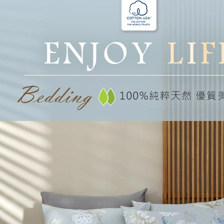
每筆NT$1
３．未成
「AFTE
任。
４．使用「
即時審查
結果請求
５．嚴禁
形，恩沛
動。