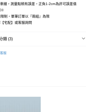
車縫，測量點稍有誤差，正負1-2cm為許可誤差值
先享後付是「在收到商品之後才付款」的支付方式。 讓您購物簡單
心！
制※
：不需註冊會員、不需綁卡、不需儲值。
積限制，單筆訂單以『兩組』為限
：只要手機號碼，簡訊認證，即可結帳。
：先確認商品／服務後，再付款。
擇【宅配】或客服詢問
付款
EE先享後付」結帳流程】
方式選擇「AFTEE先享後付」後，將跳轉至「AFTEE先享後
類 (3)
頁面，進行簡訊認證並確認金額後，即可完成結帳。
家取貨
成立數日內，您將收到繳費通知簡訊。
COTTON USA
雙人尺寸 150x186cm
費通知簡訊後14天內，點擊此簡訊中的連結，可透過四大超商
客服
網路銀行／等多元方式進行付款，方視為交易完成。
國棉床組【85折】
：結帳手續完成當下不需立刻繳費，但若您需要取消訂單，請聯
付款
的店家。未經商家同意取消之訂單仍視為有效，需透過AFTEE
150x186cm
薄被套床包組
繳納相關費用。
0，滿NT$499(含以上)免運費
否成功請以「AFTEE先享後付 」之結帳頁面顯示為準，若有關於
功／繳費後需取消欲退款等相關疑問，請聯繫「AFTEE先享後
1取貨
援中心」
https://netprotections.freshdesk.com/support/home
0，滿NT$499(含以上)免運費
項】
恩沛科技股份有限公司提供之「AFTEE先享後付」服務完成之
依本服務之必要範圍內提供個人資料，並將交易相關給付款項請
00，滿NT$499(含以上)免運費
讓予恩沛科技股份有限公司。
個人資料處理事宜，請瀏覽以下網址：
ee.tw/terms/#terms3