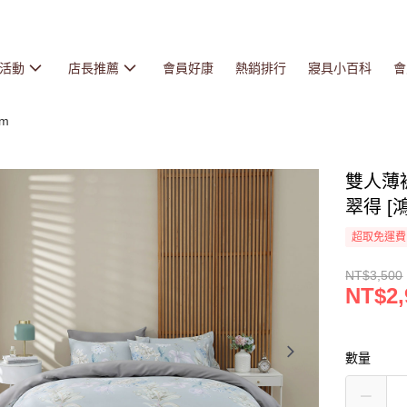
活動
店長推薦
會員好康
熱銷排行
寢具小百科
會
cm
雙人薄被
翠得 [鴻
超取免運費
NT$3,500
NT$2,
數量