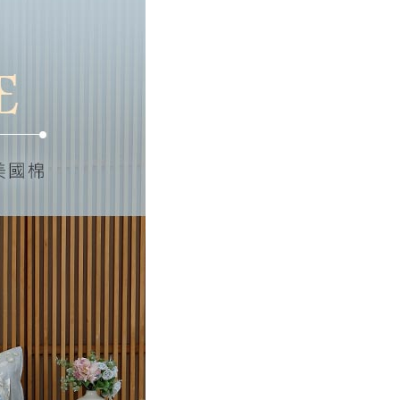
00，滿NT$499(含以上)免運費
年的使用者請事先徵得法定代理人或監護人之同意方可使用
E先享後付」，若未經同意申辦者引起之損失，本公司不負相關責
AFTEE先享後付」時，將依據個別帳號之用戶狀況，依本公司
核予不同之上限額度；若仍有額度不足之情形，本公司將視審查
用戶進行身份認證。
一人註冊多個帳號或使用他人資訊註冊。若發現惡意使用之情
科技股份有限公司將有權停止該用戶之使用額度並採取法律行