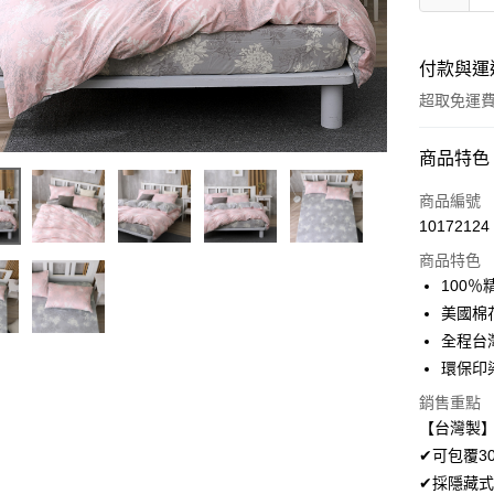
付款與運
超取免運
付款方式
商品特色
信用卡一
商品編號
10172124
超商取貨
商品特色
LINE Pay
100
美國棉
Apple Pay
全程台
悠遊付
環保印
Google Pa
銷售重點
【台灣製】
AFTEE先
✔可包覆3
相關說明
✔採隱藏式
【關於「A