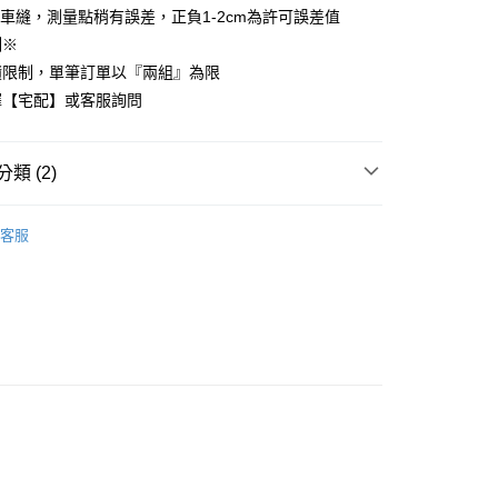
車縫，測量點稍有誤差，正負1-2cm為許可誤差值
先享後付是「在收到商品之後才付款」的支付方式。 讓您購物簡單
心！
制※
：不需註冊會員、不需綁卡、不需儲值。
積限制，單筆訂單以『兩組』為限
：只要手機號碼，簡訊認證，即可結帳。
：先確認商品／服務後，再付款。
擇【宅配】或客服詢問
付款
EE先享後付」結帳流程】
方式選擇「AFTEE先享後付」後，將跳轉至「AFTEE先享後
類 (2)
頁面，進行簡訊認證並確認金額後，即可完成結帳。
家取貨
成立數日內，您將收到繳費通知簡訊。
COTTON USA
雙人尺寸 150x186cm
費通知簡訊後14天內，點擊此簡訊中的連結，可透過四大超商
客服
網路銀行／等多元方式進行付款，方視為交易完成。
150x186cm
薄被套床包組
：結帳手續完成當下不需立刻繳費，但若您需要取消訂單，請聯
付款
的店家。未經商家同意取消之訂單仍視為有效，需透過AFTEE
繳納相關費用。
0，滿NT$499(含以上)免運費
否成功請以「AFTEE先享後付 」之結帳頁面顯示為準，若有關於
功／繳費後需取消欲退款等相關疑問，請聯繫「AFTEE先享後
1取貨
援中心」
https://netprotections.freshdesk.com/support/home
0，滿NT$499(含以上)免運費
項】
恩沛科技股份有限公司提供之「AFTEE先享後付」服務完成之
依本服務之必要範圍內提供個人資料，並將交易相關給付款項請
00，滿NT$499(含以上)免運費
讓予恩沛科技股份有限公司。
個人資料處理事宜，請瀏覽以下網址：
ee.tw/terms/#terms3