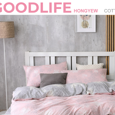
每筆NT$1
３．未成
「AFTE
任。
４．使用「
即時審查
結果請求
５．嚴禁
形，恩沛
動。