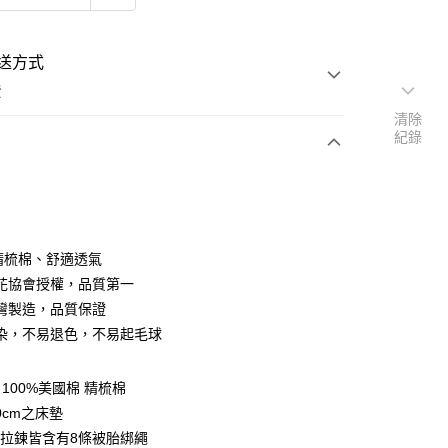
送方式
費
清除
紀錄
次付款
付款
％精梳棉、舒適透氣
花協會授權，品質第一
灣製造，品質保證
染，不易退色，不易起毛球
y
100%美國棉 精梳棉
享後付
0cm之床墊
拉鍊皆含有8條被胎綁繩
FTEE先享後付」】