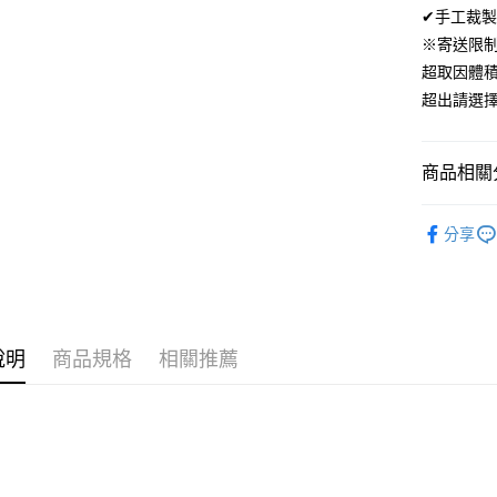
ATM付款
✔手工裁製
AFTEE
便利好安
※寄送限
１．簡單
超取因體
２．便利
運送方式
３．安心
超出請選
全家取貨
【「AFT
免運費
１．於結帳
商品相關分
付」結帳
付款後全
２．訂單
材質｜美國棉
３．收到繳
免運費
分享
／ATM／
尺寸｜雙人 
※ 請注意
7-11取貨
絡購買商品
先享後付
每筆NT$6
※ 交易是
是否繳費成
付款後7-1
付客戶支
說明
商品規格
相關推薦
每筆NT$6
【注意事
宅配
１．透過由
交易，需
每筆NT$1
求債權轉
２．關於
離島宅配
https://aft