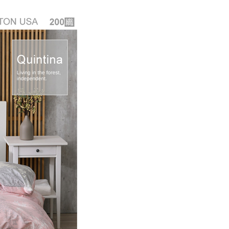
00，滿NT$499(含以上)免運費
年的使用者請事先徵得法定代理人或監護人之同意方可使用
E先享後付」，若未經同意申辦者引起之損失，本公司不負相關責
AFTEE先享後付」時，將依據個別帳號之用戶狀況，依本公司
核予不同之上限額度；若仍有額度不足之情形，本公司將視審查
用戶進行身份認證。
一人註冊多個帳號或使用他人資訊註冊。若發現惡意使用之情
科技股份有限公司將有權停止該用戶之使用額度並採取法律行