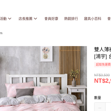
活動
店長推薦
會員好康
熱銷排行
寢具小百科
會
cm
雙人薄
[鴻宇] 
超取免運費
NT$3,500
NT$2,
數量