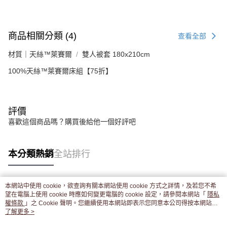
商品相關分類 (4)
查看全部
材質｜天絲™萊賽爾
雙人被套 180x210cm
100%天絲™萊賽爾床組【75折】
評價
喜歡這個商品嗎？購買後給他一個好評吧
本分類熱銷
全站排行
本網站中使用 cookie，欲查詢有關本網站使用 cookie 方式之詳情，及若您不希
熱門標籤
望在電腦上使用 cookie 時應如何變更電腦的 cookie 設定，請參閱本網站「
隱私
權條款
」之 Cookie 聲明。您繼續使用本網站即表示您同意本公司得按本網站使
用條款之 Cookie 聲明使用 cookie。
了解更多 >