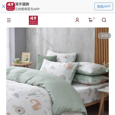
鴻宇寢飾
開啟APP
立刻使用官方APP
0
1
/
10