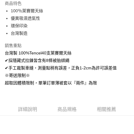
商品特色
Apple Pay
100％萊賽爾天絲
優異吸濕透氣性
悠遊付
環保印染
Google Pay
台灣製造
AFTEE先享後付
銷售重點
相關說明
台灣製 100%Tencel40支萊賽爾天絲
【關於「AFTEE先享後付」】
✔採隱藏式拉鍊皆含有8條被胎綁繩
ATM付款
AFTEE先享後付是「在收到商品之後才付款」的支付方式。 讓您購物簡單
便利好安心！
✔手工裁製車縫，測量點稍有誤差，正負1-2cm為許可誤差值
１．簡單：不需註冊會員、不需綁卡、不需儲值。
※寄送限制※
運送方式
２．便利：只要手機號碼，簡訊認證，即可結帳。
超取因體積限制，單筆訂單薄被套以『兩件』為限
３．安心：先確認商品／服務後，再付款。
全家取貨付款
免運費
【「AFTEE先享後付」結帳流程】
１．於結帳方式選擇「AFTEE先享後付」後，將跳轉至「AFTEE先享後付」
付款後全家取貨
結帳頁面，進行簡訊認證並確認金額後，即可完成結帳。
詳細說明
商品規格
相關推薦
２．訂單成立數日內，您將收到繳費通知簡訊。
免運費
３．收到繳費通知簡訊後14天內，點擊此簡訊中的連結，可透過四大超商／
ATM／網路銀行／等多元方式進行付款，方視為交易完成。
7-11取貨付款
※ 請注意：結帳手續完成當下不需立刻繳費，但若您需要取消訂單，請聯絡
每筆NT$60，滿NT$499(含以上)免運費
購買商品的店家。未經商家同意取消之訂單仍視為有效，需透過AFTEE先享