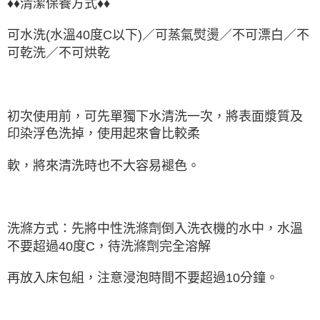
♦♦清潔保養方式♦♦
可水洗(水溫40度C以下)／可蒸氣熨燙／不可漂白／不
可乾洗／不可烘乾
初次使用前，可先單獨下水清洗一次，將表面漿質及
印染浮色洗掉，使用起來會比較柔
軟，將來清洗時也不大容易褪色。
洗滌方式：先將中性洗滌劑倒入洗衣機的水中，水溫
不要超過40度C，待洗滌劑完全溶解
再放入床包組，注意浸泡時間不要超過10分鐘。