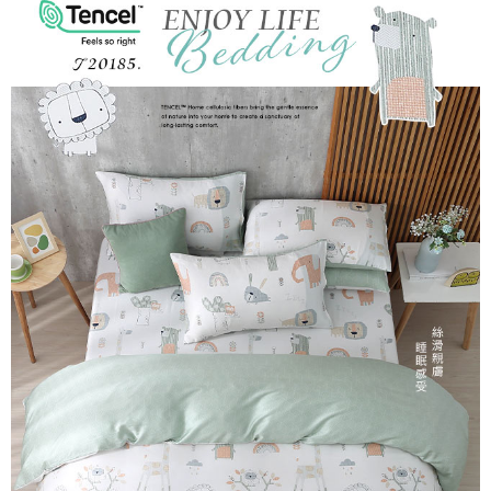
後付繳納相關費用。
付款後7-11取貨
※ 交易是否成功請以「AFTEE先享後付 」之結帳頁面顯示為準，若有關於
是否繳費成功／繳費後需取消欲退款等相關疑問，請聯繫「AFTEE先享後付
每筆NT$60，滿NT$499(含以上)免運費
客戶支援中心」
https://netprotections.freshdesk.com/support/home
宅配
【注意事項】
１．透過由恩沛科技股份有限公司提供之「AFTEE先享後付」服務完成之交
每筆NT$100，滿NT$499(含以上)免運費
易，需依本服務之必要範圍內提供個人資料，並將交易相關給付款項請求債
權轉讓予恩沛科技股份有限公司。
離島宅配
２．關於個人資料處理事宜，請瀏覽以下網址：
每筆NT$100，滿NT$499(含以上)免運費
https://aftee.tw/terms/#terms3
３．未成年的使用者請事先徵得法定代理人或監護人之同意方可使用
「AFTEE先享後付」，若未經同意申辦者引起之損失，本公司不負相關責
任。
４．使用「AFTEE先享後付」時，將依據個別帳號之用戶狀況，依本公司即
時審查核予不同之上限額度；若仍有額度不足之情形，本公司將視審查結果
請求用戶進行身份認證。
５．嚴禁一人註冊多個帳號或使用他人資訊註冊。若發現惡意使用之情形，
恩沛科技股份有限公司將有權停止該用戶之使用額度並採取法律行動。