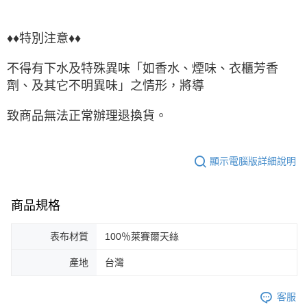
♦♦特別注意♦♦
不得有下水及特殊異味「如香水、煙味、衣櫃芳香
劑、及其它不明異味」之情形，將導
致商品無法正常辦理退換貨。
顯示電腦版詳細說明
商品規格
表布材質
100％萊賽爾天絲
產地
台灣
客服