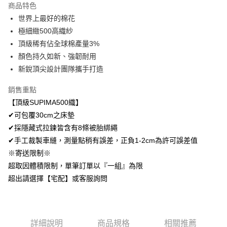
商品特色
Apple Pay
世界上最好的棉花
極細緻500高織紗
悠遊付
頂級稀有佔全球棉產量3%
Google Pay
顏色持久如新、強韌耐用
新銳頂尖設計團隊攜手打造
AFTEE先享後付
相關說明
銷售重點
【關於「AFTEE先享後付」】
【頂級SUPIMA500織】
ATM付款
AFTEE先享後付是「在收到商品之後才付款」的支付方式。 讓您購物簡單
便利好安心！
✔可包覆30cm之床墊
１．簡單：不需註冊會員、不需綁卡、不需儲值。
✔採隱藏式拉鍊皆含有8條被胎綁繩
運送方式
２．便利：只要手機號碼，簡訊認證，即可結帳。
✔手工裁製車縫，測量點稍有誤差，正負1-2cm為許可誤差值
３．安心：先確認商品／服務後，再付款。
全家取貨付款
※寄送限制※
免運費
【「AFTEE先享後付」結帳流程】
超取因體積限制，單筆訂單以『一組』為限
１．於結帳方式選擇「AFTEE先享後付」後，將跳轉至「AFTEE先享後付」
付款後全家取貨
超出請選擇【宅配】或客服詢問
結帳頁面，進行簡訊認證並確認金額後，即可完成結帳。
２．訂單成立數日內，您將收到繳費通知簡訊。
免運費
３．收到繳費通知簡訊後14天內，點擊此簡訊中的連結，可透過四大超商／
ATM／網路銀行／等多元方式進行付款，方視為交易完成。
7-11取貨付款
※ 請注意：結帳手續完成當下不需立刻繳費，但若您需要取消訂單，請聯絡
詳細說明
商品規格
相關推薦
每筆NT$60，滿NT$499(含以上)免運費
購買商品的店家。未經商家同意取消之訂單仍視為有效，需透過AFTEE先享