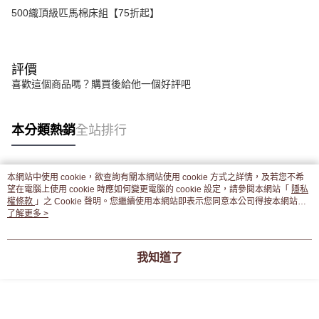
500織頂級匹馬棉床組【75折起】
評價
喜歡這個商品嗎？購買後給他一個好評吧
本分類熱銷
全站排行
本網站中使用 cookie，欲查詢有關本網站使用 cookie 方式之詳情，及若您不希
熱門標籤
望在電腦上使用 cookie 時應如何變更電腦的 cookie 設定，請參閱本網站「
隱私
權條款
」之 Cookie 聲明。您繼續使用本網站即表示您同意本公司得按本網站使
用條款之 Cookie 聲明使用 cookie。
了解更多 >
我知道了