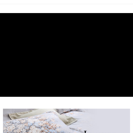
後付繳納相關費用。
付款後7-11取貨
※ 交易是否成功請以「AFTEE先享後付 」之結帳頁面顯示為準，若有關於
是否繳費成功／繳費後需取消欲退款等相關疑問，請聯繫「AFTEE先享後付
每筆NT$60，滿NT$499(含以上)免運費
客戶支援中心」
https://netprotections.freshdesk.com/support/home
宅配
【注意事項】
１．透過由恩沛科技股份有限公司提供之「AFTEE先享後付」服務完成之交
每筆NT$100，滿NT$499(含以上)免運費
易，需依本服務之必要範圍內提供個人資料，並將交易相關給付款項請求債
權轉讓予恩沛科技股份有限公司。
離島宅配
２．關於個人資料處理事宜，請瀏覽以下網址：
每筆NT$100，滿NT$499(含以上)免運費
https://aftee.tw/terms/#terms3
３．未成年的使用者請事先徵得法定代理人或監護人之同意方可使用
「AFTEE先享後付」，若未經同意申辦者引起之損失，本公司不負相關責
任。
４．使用「AFTEE先享後付」時，將依據個別帳號之用戶狀況，依本公司即
時審查核予不同之上限額度；若仍有額度不足之情形，本公司將視審查結果
請求用戶進行身份認證。
５．嚴禁一人註冊多個帳號或使用他人資訊註冊。若發現惡意使用之情形，
恩沛科技股份有限公司將有權停止該用戶之使用額度並採取法律行動。