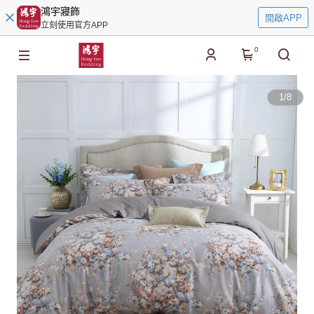
鴻宇寢飾
開啟APP
立刻使用官方APP
0
1
/
8