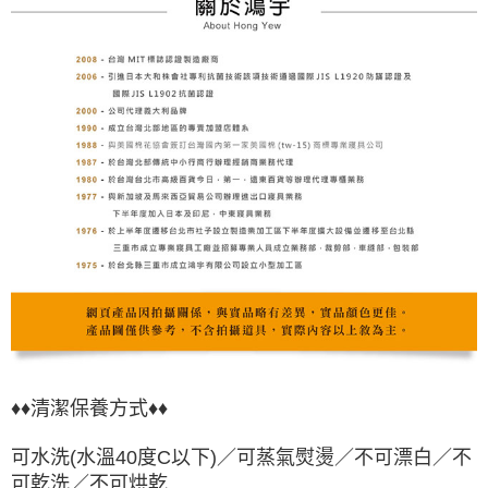
♦♦清潔保養方式♦♦
可水洗(水溫40度C以下)／可蒸氣熨燙／不可漂白／不
可乾洗／不可烘乾