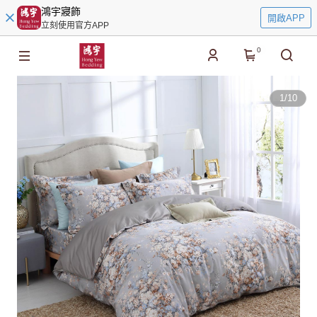
鴻宇寢飾
開啟APP
立刻使用官方APP
0
1
/
10