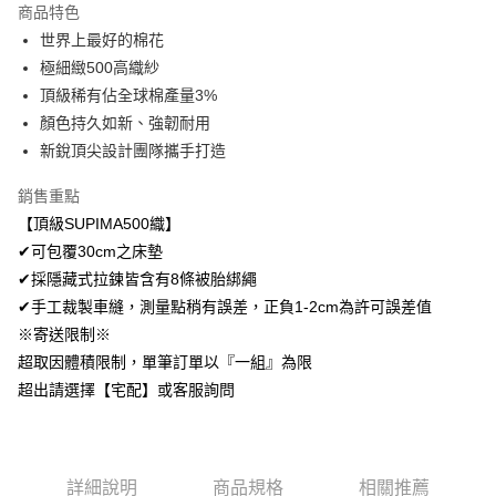
商品特色
Apple Pay
世界上最好的棉花
極細緻500高織紗
悠遊付
頂級稀有佔全球棉產量3%
Google Pay
顏色持久如新、強韌耐用
新銳頂尖設計團隊攜手打造
AFTEE先享後付
相關說明
銷售重點
【關於「AFTEE先享後付」】
【頂級SUPIMA500織】
ATM付款
AFTEE先享後付是「在收到商品之後才付款」的支付方式。 讓您購物簡單
便利好安心！
✔可包覆30cm之床墊
１．簡單：不需註冊會員、不需綁卡、不需儲值。
✔採隱藏式拉鍊皆含有8條被胎綁繩
運送方式
２．便利：只要手機號碼，簡訊認證，即可結帳。
✔手工裁製車縫，測量點稍有誤差，正負1-2cm為許可誤差值
３．安心：先確認商品／服務後，再付款。
全家取貨付款
※寄送限制※
免運費
【「AFTEE先享後付」結帳流程】
超取因體積限制，單筆訂單以『一組』為限
１．於結帳方式選擇「AFTEE先享後付」後，將跳轉至「AFTEE先享後付」
付款後全家取貨
超出請選擇【宅配】或客服詢問
結帳頁面，進行簡訊認證並確認金額後，即可完成結帳。
２．訂單成立數日內，您將收到繳費通知簡訊。
免運費
３．收到繳費通知簡訊後14天內，點擊此簡訊中的連結，可透過四大超商／
ATM／網路銀行／等多元方式進行付款，方視為交易完成。
7-11取貨付款
※ 請注意：結帳手續完成當下不需立刻繳費，但若您需要取消訂單，請聯絡
詳細說明
商品規格
相關推薦
每筆NT$60，滿NT$499(含以上)免運費
購買商品的店家。未經商家同意取消之訂單仍視為有效，需透過AFTEE先享