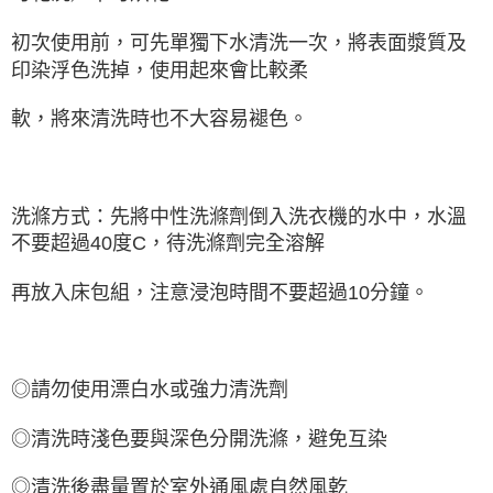
初次使用前，可先單獨下水清洗一次，將表面漿質及
印染浮色洗掉，使用起來會比較柔
軟，將來清洗時也不大容易褪色。
洗滌方式：先將中性洗滌劑倒入洗衣機的水中，水溫
不要超過40度C，待洗滌劑完全溶解
再放入床包組，注意浸泡時間不要超過10分鐘。
◎請勿使用漂白水或強力清洗劑
◎清洗時淺色要與深色分開洗滌，避免互染
◎清洗後盡量置於室外通風處自然風乾