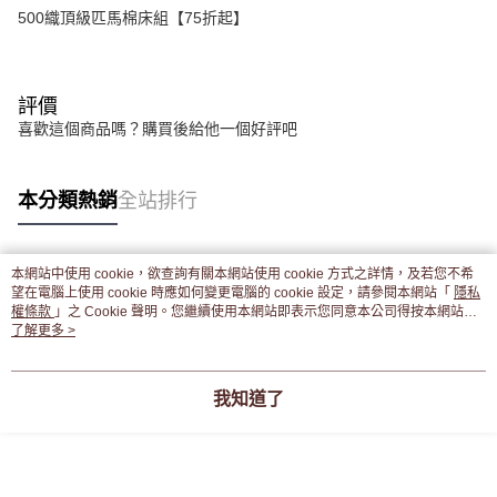
500織頂級匹馬棉床組【75折起】
評價
喜歡這個商品嗎？購買後給他一個好評吧
本分類熱銷
全站排行
本網站中使用 cookie，欲查詢有關本網站使用 cookie 方式之詳情，及若您不希
熱門標籤
望在電腦上使用 cookie 時應如何變更電腦的 cookie 設定，請參閱本網站「
隱私
權條款
」之 Cookie 聲明。您繼續使用本網站即表示您同意本公司得按本網站使
用條款之 Cookie 聲明使用 cookie。
了解更多 >
我知道了