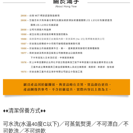
♦♦清潔保養方式♦♦
可水洗(水溫40度C以下)／可蒸氣熨燙／不可漂白／不
可乾洗／不可烘乾