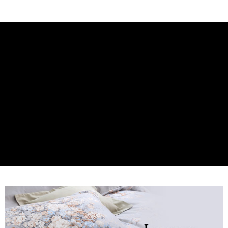
後付繳納相關費用。
付款後7-11取貨
※ 交易是否成功請以「AFTEE先享後付 」之結帳頁面顯示為準，若有關於
是否繳費成功／繳費後需取消欲退款等相關疑問，請聯繫「AFTEE先享後付
每筆NT$60，滿NT$499(含以上)免運費
客戶支援中心」
https://netprotections.freshdesk.com/support/home
宅配
【注意事項】
１．透過由恩沛科技股份有限公司提供之「AFTEE先享後付」服務完成之交
每筆NT$100，滿NT$499(含以上)免運費
易，需依本服務之必要範圍內提供個人資料，並將交易相關給付款項請求債
權轉讓予恩沛科技股份有限公司。
離島宅配
２．關於個人資料處理事宜，請瀏覽以下網址：
每筆NT$100，滿NT$499(含以上)免運費
https://aftee.tw/terms/#terms3
３．未成年的使用者請事先徵得法定代理人或監護人之同意方可使用
「AFTEE先享後付」，若未經同意申辦者引起之損失，本公司不負相關責
任。
４．使用「AFTEE先享後付」時，將依據個別帳號之用戶狀況，依本公司即
時審查核予不同之上限額度；若仍有額度不足之情形，本公司將視審查結果
請求用戶進行身份認證。
５．嚴禁一人註冊多個帳號或使用他人資訊註冊。若發現惡意使用之情形，
恩沛科技股份有限公司將有權停止該用戶之使用額度並採取法律行動。