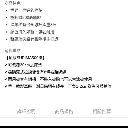
商品特色
悠遊付
世界上最好的棉花
極細緻500高織紗
Google Pay
頂級稀有佔全球棉產量3%
AFTEE先享後付
顏色持久如新、強韌耐用
相關說明
新銳頂尖設計團隊攜手打造
【關於「AFTEE先享後付」】
ATM付款
AFTEE先享後付是「在收到商品之後才付款」的支付方式。 讓您購物簡單
銷售重點
便利好安心！
【頂級SUPIMA500織】
１．簡單：不需註冊會員、不需綁卡、不需儲值。
運送方式
２．便利：只要手機號碼，簡訊認證，即可結帳。
✔可包覆30cm之床墊
３．安心：先確認商品／服務後，再付款。
宅配
✔採隱藏式拉鍊皆含有8條被胎綁繩
每筆NT$100，滿NT$499(含以上)免運費
✔兩用被套有鋪棉，不裝入被胎也可以當涼被使用
【「AFTEE先享後付」結帳流程】
１．於結帳方式選擇「AFTEE先享後付」後，將跳轉至「AFTEE先享後付」
✔手工裁製車縫，測量點稍有誤差，正負1-2cm為許可誤差值
離島宅配
結帳頁面，進行簡訊認證並確認金額後，即可完成結帳。
２．訂單成立數日內，您將收到繳費通知簡訊。
每筆NT$100，滿NT$499(含以上)免運費
３．收到繳費通知簡訊後14天內，點擊此簡訊中的連結，可透過四大超商／
ATM／網路銀行／等多元方式進行付款，方視為交易完成。
※ 請注意：結帳手續完成當下不需立刻繳費，但若您需要取消訂單，請聯絡
詳細說明
商品規格
相關推薦
購買商品的店家。未經商家同意取消之訂單仍視為有效，需透過AFTEE先享
後付繳納相關費用。
※ 交易是否成功請以「AFTEE先享後付 」之結帳頁面顯示為準，若有關於