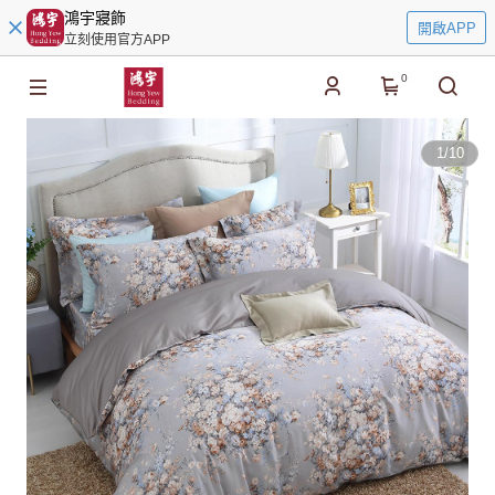
鴻宇寢飾
開啟APP
立刻使用官方APP
0
1
/
10