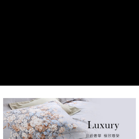
是否繳費成功／繳費後需取消欲退款等相關疑問，請聯繫「AFTEE先享後付
客戶支援中心」
https://netprotections.freshdesk.com/support/home
【注意事項】
１．透過由恩沛科技股份有限公司提供之「AFTEE先享後付」服務完成之交
易，需依本服務之必要範圍內提供個人資料，並將交易相關給付款項請求債
權轉讓予恩沛科技股份有限公司。
２．關於個人資料處理事宜，請瀏覽以下網址：
https://aftee.tw/terms/#terms3
３．未成年的使用者請事先徵得法定代理人或監護人之同意方可使用
「AFTEE先享後付」，若未經同意申辦者引起之損失，本公司不負相關責
任。
４．使用「AFTEE先享後付」時，將依據個別帳號之用戶狀況，依本公司即
時審查核予不同之上限額度；若仍有額度不足之情形，本公司將視審查結果
請求用戶進行身份認證。
５．嚴禁一人註冊多個帳號或使用他人資訊註冊。若發現惡意使用之情形，
恩沛科技股份有限公司將有權停止該用戶之使用額度並採取法律行動。