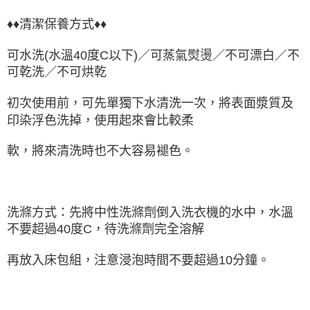
♦♦清潔保養方式♦♦
可水洗(水溫40度C以下)／可蒸氣熨燙／不可漂白／不
可乾洗／不可烘乾
初次使用前，可先單獨下水清洗一次，將表面漿質及
印染浮色洗掉，使用起來會比較柔
軟，將來清洗時也不大容易褪色。
洗滌方式：先將中性洗滌劑倒入洗衣機的水中，水溫
不要超過40度C，待洗滌劑完全溶解
再放入床包組，注意浸泡時間不要超過10分鐘。