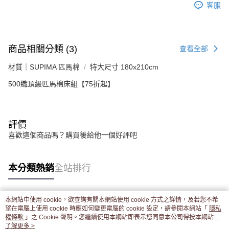
客服
商品相關分類 (3)
查看全部
材質｜SUPIMA 匹馬棉
特大尺寸 180x210cm
500織頂級匹馬棉床組【75折起】
評價
喜歡這個商品嗎？購買後給他一個好評吧
本分類熱銷
全站排行
本網站中使用 cookie，欲查詢有關本網站使用 cookie 方式之詳情，及若您不希
熱門標籤
望在電腦上使用 cookie 時應如何變更電腦的 cookie 設定，請參閱本網站「
隱私
權條款
」之 Cookie 聲明。您繼續使用本網站即表示您同意本公司得按本網站使
用條款之 Cookie 聲明使用 cookie。
了解更多 >