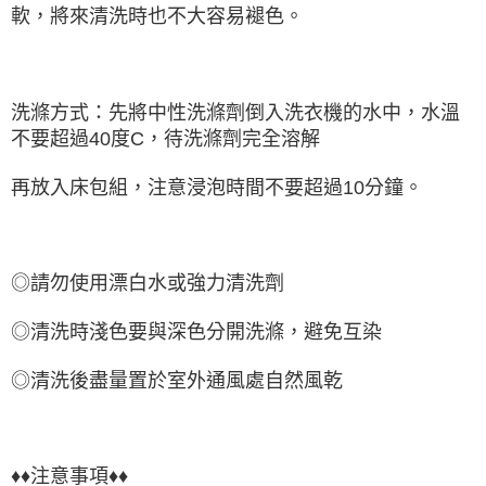
軟，將來清洗時也不大容易褪色。
洗滌方式：先將中性洗滌劑倒入洗衣機的水中，水溫
不要超過40度C，待洗滌劑完全溶解
再放入床包組，注意浸泡時間不要超過10分鐘。
◎請勿使用漂白水或強力清洗劑
◎清洗時淺色要與深色分開洗滌，避免互染
◎清洗後盡量置於室外通風處自然風乾
♦♦注意事項♦♦