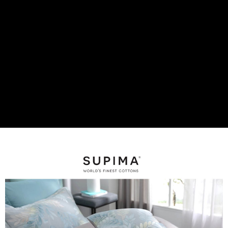
是否繳費成功／繳費後需取消欲退款等相關疑問，請聯繫「AFTEE先享後付
客戶支援中心」
https://netprotections.freshdesk.com/support/home
【注意事項】
１．透過由恩沛科技股份有限公司提供之「AFTEE先享後付」服務完成之交
易，需依本服務之必要範圍內提供個人資料，並將交易相關給付款項請求債
權轉讓予恩沛科技股份有限公司。
２．關於個人資料處理事宜，請瀏覽以下網址：
https://aftee.tw/terms/#terms3
３．未成年的使用者請事先徵得法定代理人或監護人之同意方可使用
「AFTEE先享後付」，若未經同意申辦者引起之損失，本公司不負相關責
任。
４．使用「AFTEE先享後付」時，將依據個別帳號之用戶狀況，依本公司即
時審查核予不同之上限額度；若仍有額度不足之情形，本公司將視審查結果
請求用戶進行身份認證。
５．嚴禁一人註冊多個帳號或使用他人資訊註冊。若發現惡意使用之情形，
恩沛科技股份有限公司將有權停止該用戶之使用額度並採取法律行動。