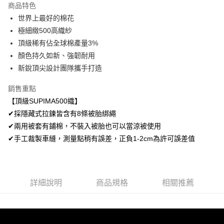
商品特色
悠遊付
世界上最好的棉花
極細緻500高織紗
Google Pay
頂級稀有佔全球棉產量3%
AFTEE先享後付
顏色持久如新、強韌耐用
相關說明
新銳頂尖設計團隊攜手打造
【關於「AFTEE先享後付」】
ATM付款
AFTEE先享後付是「在收到商品之後才付款」的支付方式。 讓您購物簡單
銷售重點
便利好安心！
【頂級SUPIMA500織】
１．簡單：不需註冊會員、不需綁卡、不需儲值。
運送方式
２．便利：只要手機號碼，簡訊認證，即可結帳。
✔採隱藏式拉鍊皆含有8條被胎綁繩
３．安心：先確認商品／服務後，再付款。
宅配
✔兩用被套有鋪棉，不裝入被胎也可以當涼被使用
每筆NT$100，滿NT$499(含以上)免運費
✔手工裁製車縫，測量點稍有誤差，正負1-2cm為許可誤差值
【「AFTEE先享後付」結帳流程】
１．於結帳方式選擇「AFTEE先享後付」後，將跳轉至「AFTEE先享後付」
離島宅配
結帳頁面，進行簡訊認證並確認金額後，即可完成結帳。
２．訂單成立數日內，您將收到繳費通知簡訊。
每筆NT$100，滿NT$499(含以上)免運費
３．收到繳費通知簡訊後14天內，點擊此簡訊中的連結，可透過四大超商／
詳細說明
商品規格
相關推薦
ATM／網路銀行／等多元方式進行付款，方視為交易完成。
※ 請注意：結帳手續完成當下不需立刻繳費，但若您需要取消訂單，請聯絡
購買商品的店家。未經商家同意取消之訂單仍視為有效，需透過AFTEE先享
後付繳納相關費用。
※ 交易是否成功請以「AFTEE先享後付 」之結帳頁面顯示為準，若有關於