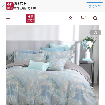
鴻宇寢飾
開啟APP
立刻使用官方APP
0
1
/
9