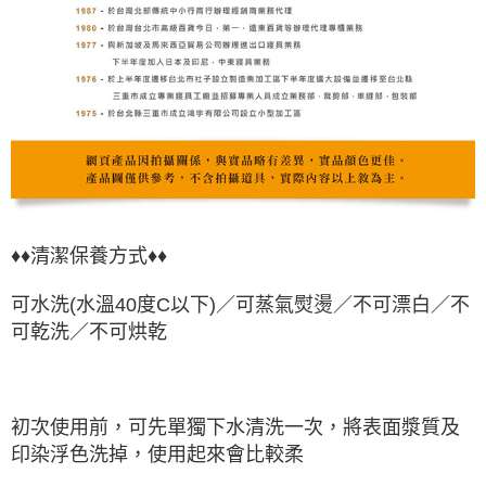
♦♦清潔保養方式♦♦
可水洗(水溫40度C以下)／可蒸氣熨燙／不可漂白／不
可乾洗／不可烘乾
初次使用前，可先單獨下水清洗一次，將表面漿質及
印染浮色洗掉，使用起來會比較柔