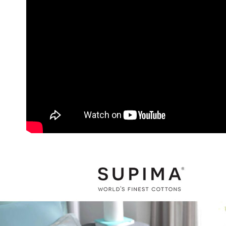
任。
４．使用「
即時審查
結果請求
５．嚴禁
形，恩沛
動。