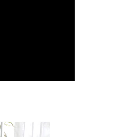
AFTEE先享後付」時，將依據個別帳號之用戶狀況，依本公司
核予不同之上限額度；若仍有額度不足之情形，本公司將視審查
用戶進行身份認證。
一人註冊多個帳號或使用他人資訊註冊。若發現惡意使用之情
科技股份有限公司將有權停止該用戶之使用額度並採取法律行