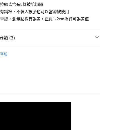
：不需註冊會員、不需綁卡、不需儲值。
拉鍊皆含有8條被胎綁繩
：只要手機號碼，簡訊認證，即可結帳。
套有鋪棉，不裝入被胎也可以當涼被使用
：先確認商品／服務後，再付款。
車縫，測量點稍有誤差，正負1-2cm為許可誤差值
EE先享後付」結帳流程】
00，滿NT$499(含以上)免運費
方式選擇「AFTEE先享後付」後，將跳轉至「AFTEE先享後
頁面，進行簡訊認證並確認金額後，即可完成結帳。
類 (3)
成立數日內，您將收到繳費通知簡訊。
費通知簡訊後14天內，點擊此簡訊中的連結，可透過四大超商
00，滿NT$499(含以上)免運費
IMA 匹馬棉
雙人尺寸 150x188cm
網路銀行／等多元方式進行付款，方視為交易完成。
客服
：結帳手續完成當下不需立刻繳費，但若您需要取消訂單，請聯
級匹馬棉床組【75折起】
的店家。未經商家同意取消之訂單仍視為有效，需透過AFTEE
繳納相關費用。
150x186cm
兩用被床包組
否成功請以「AFTEE先享後付 」之結帳頁面顯示為準，若有關於
功／繳費後需取消欲退款等相關疑問，請聯繫「AFTEE先享後
援中心」
https://netprotections.freshdesk.com/support/home
項】
恩沛科技股份有限公司提供之「AFTEE先享後付」服務完成之
依本服務之必要範圍內提供個人資料，並將交易相關給付款項請
讓予恩沛科技股份有限公司。
個人資料處理事宜，請瀏覽以下網址：
ee.tw/terms/#terms3
年的使用者請事先徵得法定代理人或監護人之同意方可使用
E先享後付」，若未經同意申辦者引起之損失，本公司不負相關責