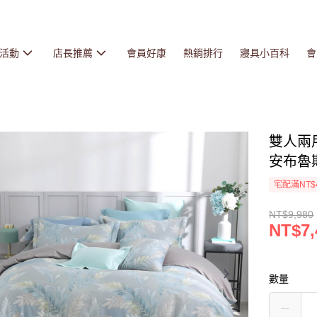
活動
店長推薦
會員好康
熱銷排行
寢具小百科
會
雙人兩用
安布魯斯
宅配滿NT$
NT$9,980
NT$7,
數量