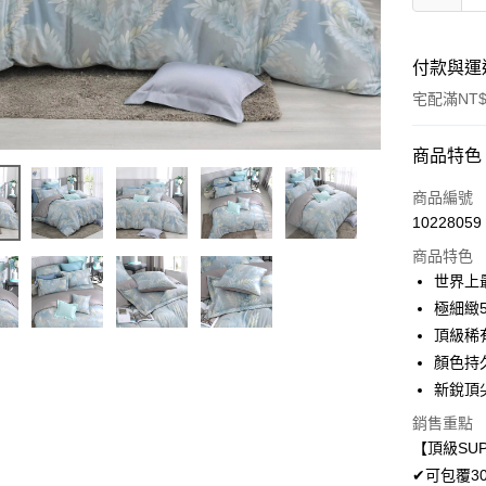
付款與運
宅配滿NT$
付款方式
商品特色
信用卡一
商品編號
10228059
LINE Pay
商品特色
Apple Pay
世界上
極細緻
悠遊付
頂級稀
Google Pa
顏色持
新銳頂
AFTEE先
相關說明
銷售重點
【關於「A
【頂級SUP
ATM付款
AFTEE
✔可包覆3
便利好安