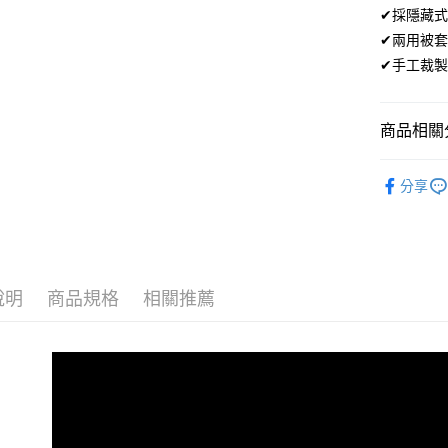
１．簡單
✔採隱藏式
２．便利
運送方式
✔兩用被
３．安心
✔手工裁製
宅配
【「AFT
每筆NT$1
１．於結帳
付」結帳
商品相關分
離島宅配
２．訂單
３．收到繳
每筆NT$1
材質｜SUP
／ATM／
分享
※ 請注意
500織頂
絡購買商品
先享後付
尺寸｜雙人 
※ 交易是
是否繳費成
付客戶支
說明
商品規格
相關推薦
【注意事
１．透過由
交易，需
求債權轉
２．關於
https://aft
３．未成
「AFTE