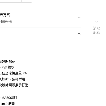
送方式
499免運
清除
紀錄
次付款
最好的棉花
500高織紗
有佔全球棉產量3%
y
久如新、強韌耐用
尖設計團隊攜手打造
享後付
FTEE先享後付」】
IMA500織】
先享後付是「在收到商品之後才付款」的支付方式。 讓您購物簡單
0cm之床墊
心！