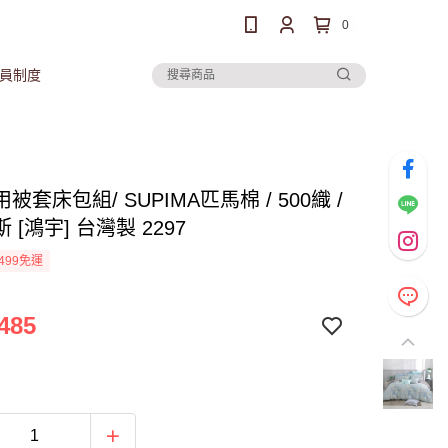
0
員制度
被套床包組/ SUPIMA匹馬棉 / 500織 /
 [鴻宇] 台灣製 2297
499免運
485