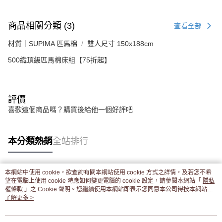
商品相關分類 (3)
查看全部
材質｜SUPIMA 匹馬棉
雙人尺寸 150x188cm
500織頂級匹馬棉床組【75折起】
評價
喜歡這個商品嗎？購買後給他一個好評吧
本分類熱銷
全站排行
本網站中使用 cookie，欲查詢有關本網站使用 cookie 方式之詳情，及若您不希
熱門標籤
望在電腦上使用 cookie 時應如何變更電腦的 cookie 設定，請參閱本網站「
隱私
權條款
」之 Cookie 聲明。您繼續使用本網站即表示您同意本公司得按本網站使
用條款之 Cookie 聲明使用 cookie。
了解更多 >