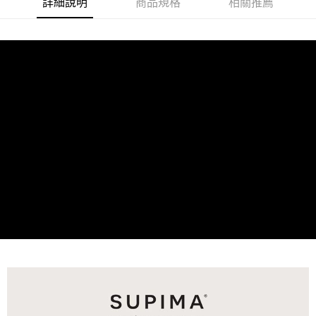
詳細說明
商品規格
相關推薦
付款後7-11取貨
※ 交易是否成功請以「AFTEE先享後付 」之結帳頁面顯示為準，若有關於
是否繳費成功／繳費後需取消欲退款等相關疑問，請聯繫「AFTEE先享後付
每筆NT$60，滿NT$499(含以上)免運費
客戶支援中心」
https://netprotections.freshdesk.com/support/home
宅配
【注意事項】
１．透過由恩沛科技股份有限公司提供之「AFTEE先享後付」服務完成之交
每筆NT$100，滿NT$499(含以上)免運費
易，需依本服務之必要範圍內提供個人資料，並將交易相關給付款項請求債
權轉讓予恩沛科技股份有限公司。
離島宅配
２．關於個人資料處理事宜，請瀏覽以下網址：
每筆NT$100，滿NT$499(含以上)免運費
https://aftee.tw/terms/#terms3
３．未成年的使用者請事先徵得法定代理人或監護人之同意方可使用
「AFTEE先享後付」，若未經同意申辦者引起之損失，本公司不負相關責
任。
４．使用「AFTEE先享後付」時，將依據個別帳號之用戶狀況，依本公司即
時審查核予不同之上限額度；若仍有額度不足之情形，本公司將視審查結果
請求用戶進行身份認證。
５．嚴禁一人註冊多個帳號或使用他人資訊註冊。若發現惡意使用之情形，
恩沛科技股份有限公司將有權停止該用戶之使用額度並採取法律行動。