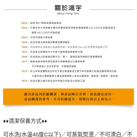
♦♦清潔保養方式♦♦
可水洗(水溫40度C以下)／可蒸氣熨燙／不可漂白／不