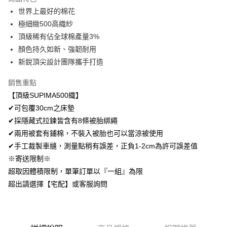
Apple Pay
世界上最好的棉花
極細緻500高織紗
悠遊付
頂級稀有佔全球棉產量3%
Google Pay
顏色持久如新、強韌耐用
新銳頂尖設計團隊攜手打造
AFTEE先享後付
相關說明
銷售重點
【關於「AFTEE先享後付」】
【頂級SUPIMA500織】
ATM付款
AFTEE先享後付是「在收到商品之後才付款」的支付方式。 讓您購物簡單
便利好安心！
✔可包覆30cm之床墊
１．簡單：不需註冊會員、不需綁卡、不需儲值。
✔採隱藏式拉鍊皆含有8條被胎綁繩
運送方式
２．便利：只要手機號碼，簡訊認證，即可結帳。
✔兩用被套有鋪棉，不裝入被胎也可以當涼被使用
３．安心：先確認商品／服務後，再付款。
全家取貨付款
✔手工裁製車縫，測量點稍有誤差，正負1-2cm為許可誤差值
免運費
【「AFTEE先享後付」結帳流程】
※寄送限制※
１．於結帳方式選擇「AFTEE先享後付」後，將跳轉至「AFTEE先享後付」
付款後全家取貨
超取因體積限制，單筆訂單以『一組』為限
結帳頁面，進行簡訊認證並確認金額後，即可完成結帳。
２．訂單成立數日內，您將收到繳費通知簡訊。
免運費
超出請選擇【宅配】或客服詢問
３．收到繳費通知簡訊後14天內，點擊此簡訊中的連結，可透過四大超商／
ATM／網路銀行／等多元方式進行付款，方視為交易完成。
7-11取貨付款
※ 請注意：結帳手續完成當下不需立刻繳費，但若您需要取消訂單，請聯絡
每筆NT$60，滿NT$499(含以上)免運費
購買商品的店家。未經商家同意取消之訂單仍視為有效，需透過AFTEE先享
後付繳納相關費用。