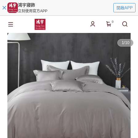
鴻宇寢飾
開啟APP
立刻使用官方APP
0
1
/
10