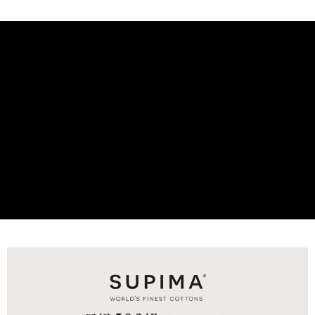
付款後7-11取貨
※ 交易是否成功請以「AFTEE先享後付 」之結帳頁面顯示為準，若有關於
是否繳費成功／繳費後需取消欲退款等相關疑問，請聯繫「AFTEE先享後付
每筆NT$60，滿NT$499(含以上)免運費
客戶支援中心」
https://netprotections.freshdesk.com/support/home
宅配
【注意事項】
１．透過由恩沛科技股份有限公司提供之「AFTEE先享後付」服務完成之交
每筆NT$100，滿NT$499(含以上)免運費
易，需依本服務之必要範圍內提供個人資料，並將交易相關給付款項請求債
權轉讓予恩沛科技股份有限公司。
離島宅配
２．關於個人資料處理事宜，請瀏覽以下網址：
每筆NT$100，滿NT$499(含以上)免運費
https://aftee.tw/terms/#terms3
３．未成年的使用者請事先徵得法定代理人或監護人之同意方可使用
「AFTEE先享後付」，若未經同意申辦者引起之損失，本公司不負相關責
任。
４．使用「AFTEE先享後付」時，將依據個別帳號之用戶狀況，依本公司即
時審查核予不同之上限額度；若仍有額度不足之情形，本公司將視審查結果
請求用戶進行身份認證。
５．嚴禁一人註冊多個帳號或使用他人資訊註冊。若發現惡意使用之情形，
恩沛科技股份有限公司將有權停止該用戶之使用額度並採取法律行動。