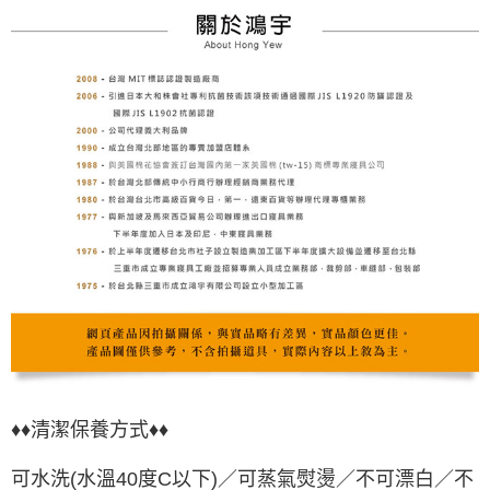
♦♦清潔保養方式♦♦
可水洗(水溫40度C以下)／可蒸氣熨燙／不可漂白／不