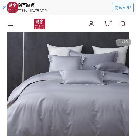
鴻宇寢飾
開啟APP
立刻使用官方APP
0
1
/
10