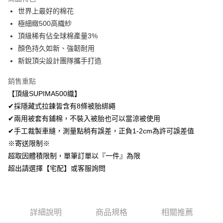
Apple Pay
世界上最好的棉花
極細緻500高織紗
悠遊付
頂級稀有佔全球棉產量3%
Google Pay
顏色持久如新、強韌耐用
新銳頂尖設計團隊攜手打造
AFTEE先享後付
相關說明
銷售重點
【關於「AFTEE先享後付」】
【頂級SUPIMA500織】
ATM付款
AFTEE先享後付是「在收到商品之後才付款」的支付方式。 讓您購物簡單
便利好安心！
✔採隱藏式拉鍊皆含有8條被胎綁繩
１．簡單：不需註冊會員、不需綁卡、不需儲值。
✔兩用被套有鋪棉，不裝入被胎也可以當涼被使用
運送方式
２．便利：只要手機號碼，簡訊認證，即可結帳。
✔手工裁製車縫，測量點稍有誤差，正負1-2cm為許可誤差值
３．安心：先確認商品／服務後，再付款。
全家取貨付款
※寄送限制※
免運費
【「AFTEE先享後付」結帳流程】
超取因體積限制，單筆訂單以『一件』為限
１．於結帳方式選擇「AFTEE先享後付」後，將跳轉至「AFTEE先享後付」
付款後全家取貨
超出請選擇【宅配】或客服詢問
結帳頁面，進行簡訊認證並確認金額後，即可完成結帳。
２．訂單成立數日內，您將收到繳費通知簡訊。
免運費
３．收到繳費通知簡訊後14天內，點擊此簡訊中的連結，可透過四大超商／
ATM／網路銀行／等多元方式進行付款，方視為交易完成。
7-11取貨付款
※ 請注意：結帳手續完成當下不需立刻繳費，但若您需要取消訂單，請聯絡
詳細說明
商品規格
相關推薦
每筆NT$60，滿NT$499(含以上)免運費
購買商品的店家。未經商家同意取消之訂單仍視為有效，需透過AFTEE先享
後付繳納相關費用。