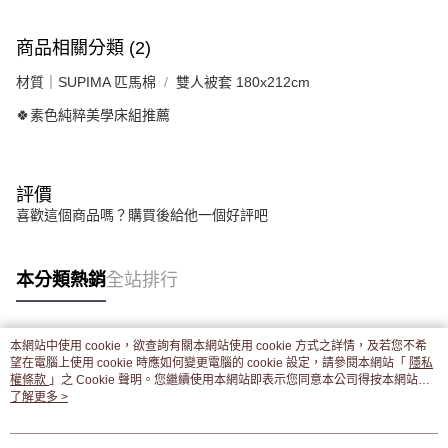
商品相關分類 (2)
材質｜SUPIMA 匹馬棉
雙人被套 180x212cm
🍀素色純粹美學床組推薦
評價
喜歡這個商品嗎？購買後給他一個好評吧
本分類熱銷
全站排行
本網站中使用 cookie，欲查詢有關本網站使用 cookie 方式之詳情，及若您不希
熱門標籤
望在電腦上使用 cookie 時應如何變更電腦的 cookie 設定，請參閱本網站「
隱私
權條款
」之 Cookie 聲明。您繼續使用本網站即表示您同意本公司得按本網站使
用條款之 Cookie 聲明使用 cookie。
了解更多 >