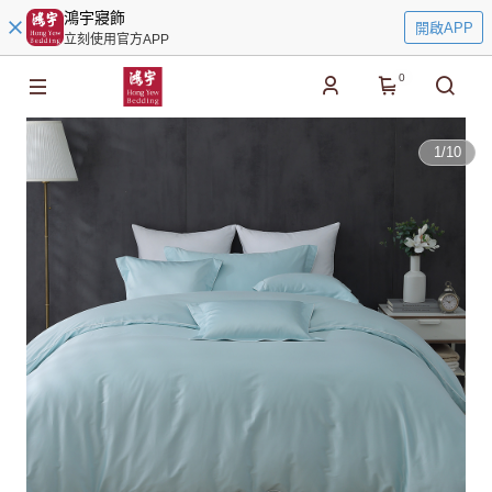
鴻宇寢飾
開啟APP
立刻使用官方APP
0
1
/
10