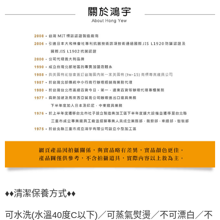
♦♦清潔保養方式♦♦
可水洗(水溫40度C以下)／可蒸氣熨燙／不可漂白／不