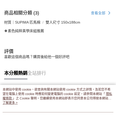
商品相關分類 (3)
查看全部
材質｜SUPIMA 匹馬棉
雙人尺寸 150x188cm
🍀素色純粹美學床組推薦
評價
喜歡這個商品嗎？購買後給他一個好評吧
本分類熱銷
全站排行
本網站中使用 cookie，欲查詢有關本網站使用 cookie 方式之詳情，及若您不希
熱門標籤
望在電腦上使用 cookie 時應如何變更電腦的 cookie 設定，請參閱本網站「
隱私
權條款
」之 Cookie 聲明。您繼續使用本網站即表示您同意本公司得按本網站使
用條款之 Cookie 聲明使用 cookie。
了解更多 >