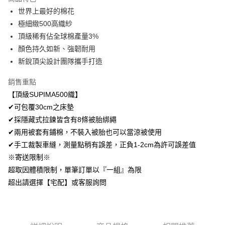
Apple Pay
世界上最好的棉花
極細緻500高織紗
悠遊付
頂級稀有佔全球棉產量3%
Google Pay
顏色持久如新、強韌耐用
新銳頂尖設計團隊攜手打造
AFTEE先享後付
相關說明
銷售重點
【關於「AFTEE先享後付」】
【頂級SUPIMA500織】
ATM付款
AFTEE先享後付是「在收到商品之後才付款」的支付方式。 讓您購物簡單
便利好安心！
✔可包覆30cm之床墊
１．簡單：不需註冊會員、不需綁卡、不需儲值。
✔採隱藏式拉鍊皆含有8條被胎綁繩
運送方式
２．便利：只要手機號碼，簡訊認證，即可結帳。
✔兩用被套有鋪棉，不裝入被胎也可以當涼被使用
３．安心：先確認商品／服務後，再付款。
全家取貨付款
✔手工裁製車縫，測量點稍有誤差，正負1-2cm為許可誤差值
免運費
【「AFTEE先享後付」結帳流程】
※寄送限制※
１．於結帳方式選擇「AFTEE先享後付」後，將跳轉至「AFTEE先享後付」
付款後全家取貨
超取因體積限制，單筆訂單以『一組』為限
結帳頁面，進行簡訊認證並確認金額後，即可完成結帳。
２．訂單成立數日內，您將收到繳費通知簡訊。
免運費
超出請選擇【宅配】或客服詢問
３．收到繳費通知簡訊後14天內，點擊此簡訊中的連結，可透過四大超商／
ATM／網路銀行／等多元方式進行付款，方視為交易完成。
7-11取貨付款
※ 請注意：結帳手續完成當下不需立刻繳費，但若您需要取消訂單，請聯絡
每筆NT$60，滿NT$499(含以上)免運費
購買商品的店家。未經商家同意取消之訂單仍視為有效，需透過AFTEE先享
後付繳納相關費用。