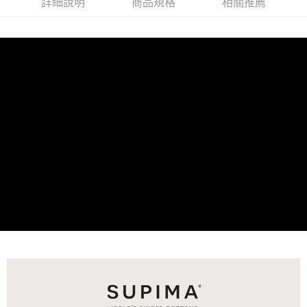
詳細說明
商品規格
相關推薦
付款後7-11取貨
※ 交易是否成功請以「AFTEE先享後付 」之結帳頁面顯示為準，若有關於
是否繳費成功／繳費後需取消欲退款等相關疑問，請聯繫「AFTEE先享後付
每筆NT$60，滿NT$499(含以上)免運費
客戶支援中心」
https://netprotections.freshdesk.com/support/home
宅配
【注意事項】
１．透過由恩沛科技股份有限公司提供之「AFTEE先享後付」服務完成之交
每筆NT$100，滿NT$499(含以上)免運費
易，需依本服務之必要範圍內提供個人資料，並將交易相關給付款項請求債
權轉讓予恩沛科技股份有限公司。
離島宅配
２．關於個人資料處理事宜，請瀏覽以下網址：
每筆NT$100，滿NT$499(含以上)免運費
https://aftee.tw/terms/#terms3
３．未成年的使用者請事先徵得法定代理人或監護人之同意方可使用
「AFTEE先享後付」，若未經同意申辦者引起之損失，本公司不負相關責
任。
４．使用「AFTEE先享後付」時，將依據個別帳號之用戶狀況，依本公司即
時審查核予不同之上限額度；若仍有額度不足之情形，本公司將視審查結果
請求用戶進行身份認證。
５．嚴禁一人註冊多個帳號或使用他人資訊註冊。若發現惡意使用之情形，
恩沛科技股份有限公司將有權停止該用戶之使用額度並採取法律行動。