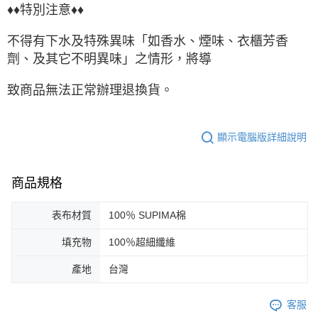
♦♦特別注意♦♦
不得有下水及特殊異味「如香水、煙味、衣櫃芳香
劑、及其它不明異味」之情形，將導
致商品無法正常辦理退換貨。
顯示電腦版詳細說明
商品規格
表布材質
100％ SUPIMA棉
填充物
100％超細纖維
產地
台灣
客服