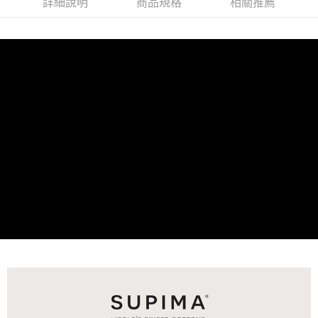
詳細說明
商品規格
相關推薦
付款後7-11取貨
※ 交易是否成功請以「AFTEE先享後付 」之結帳頁面顯示為準，若有關於
是否繳費成功／繳費後需取消欲退款等相關疑問，請聯繫「AFTEE先享後付
每筆NT$60，滿NT$499(含以上)免運費
客戶支援中心」
https://netprotections.freshdesk.com/support/home
宅配
【注意事項】
１．透過由恩沛科技股份有限公司提供之「AFTEE先享後付」服務完成之交
每筆NT$100，滿NT$499(含以上)免運費
易，需依本服務之必要範圍內提供個人資料，並將交易相關給付款項請求債
權轉讓予恩沛科技股份有限公司。
離島宅配
２．關於個人資料處理事宜，請瀏覽以下網址：
每筆NT$100，滿NT$499(含以上)免運費
https://aftee.tw/terms/#terms3
３．未成年的使用者請事先徵得法定代理人或監護人之同意方可使用
「AFTEE先享後付」，若未經同意申辦者引起之損失，本公司不負相關責
任。
４．使用「AFTEE先享後付」時，將依據個別帳號之用戶狀況，依本公司即
時審查核予不同之上限額度；若仍有額度不足之情形，本公司將視審查結果
請求用戶進行身份認證。
５．嚴禁一人註冊多個帳號或使用他人資訊註冊。若發現惡意使用之情形，
恩沛科技股份有限公司將有權停止該用戶之使用額度並採取法律行動。