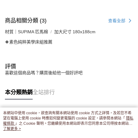
商品相關分類 (3)
查看全部
材質｜SUPIMA 匹馬棉
加大尺寸 180x188cm
🍀素色純粹美學床組推薦
評價
喜歡這個商品嗎？購買後給他一個好評吧
本分類熱銷
全站排行
本網站中使用 cookie，欲查詢有關本網站使用 cookie 方式之詳情，及若您不希
熱門標籤
望在電腦上使用 cookie 時應如何變更電腦的 cookie 設定，請參閱本網站「
隱私
權條款
」之 Cookie 聲明。您繼續使用本網站即表示您同意本公司得按本網站使
用條款之 Cookie 聲明使用 cookie。
了解更多 >