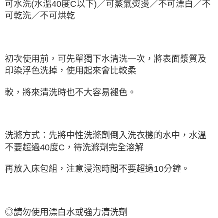
可水洗(水溫40度C以下)／可蒸氣熨燙／不可漂白／不
可乾洗／不可烘乾
初次使用前，可先單獨下水清洗一次，將表面漿質及
印染浮色洗掉，使用起來會比較柔
軟，將來清洗時也不大容易褪色。
洗滌方式：先將中性洗滌劑倒入洗衣機的水中，水溫
不要超過40度C，待洗滌劑完全溶解
再放入床包組，注意浸泡時間不要超過10分鐘。
◎請勿使用漂白水或強力清洗劑