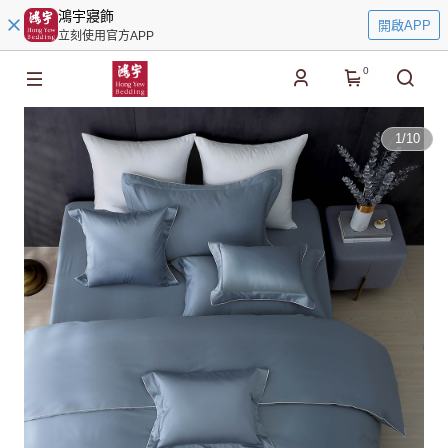
鴻宇寢飾
開啟APP
立刻使用官方APP
0
1
/
10