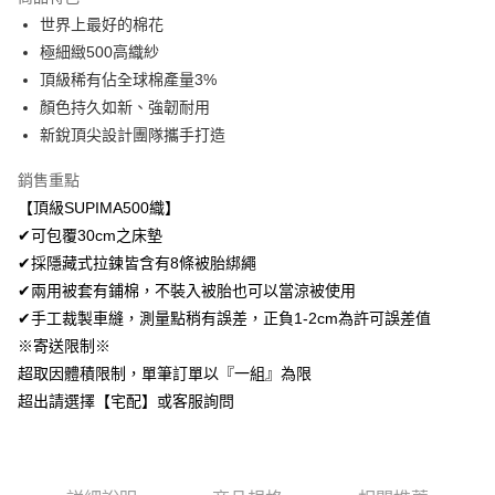
Apple Pay
世界上最好的棉花
極細緻500高織紗
悠遊付
頂級稀有佔全球棉產量3%
Google Pay
顏色持久如新、強韌耐用
新銳頂尖設計團隊攜手打造
AFTEE先享後付
相關說明
銷售重點
【關於「AFTEE先享後付」】
【頂級SUPIMA500織】
ATM付款
AFTEE先享後付是「在收到商品之後才付款」的支付方式。 讓您購物簡單
便利好安心！
✔可包覆30cm之床墊
１．簡單：不需註冊會員、不需綁卡、不需儲值。
✔採隱藏式拉鍊皆含有8條被胎綁繩
運送方式
２．便利：只要手機號碼，簡訊認證，即可結帳。
✔兩用被套有鋪棉，不裝入被胎也可以當涼被使用
３．安心：先確認商品／服務後，再付款。
全家取貨付款
✔手工裁製車縫，測量點稍有誤差，正負1-2cm為許可誤差值
免運費
【「AFTEE先享後付」結帳流程】
※寄送限制※
１．於結帳方式選擇「AFTEE先享後付」後，將跳轉至「AFTEE先享後付」
付款後全家取貨
超取因體積限制，單筆訂單以『一組』為限
結帳頁面，進行簡訊認證並確認金額後，即可完成結帳。
２．訂單成立數日內，您將收到繳費通知簡訊。
免運費
超出請選擇【宅配】或客服詢問
３．收到繳費通知簡訊後14天內，點擊此簡訊中的連結，可透過四大超商／
ATM／網路銀行／等多元方式進行付款，方視為交易完成。
7-11取貨付款
※ 請注意：結帳手續完成當下不需立刻繳費，但若您需要取消訂單，請聯絡
每筆NT$60，滿NT$499(含以上)免運費
購買商品的店家。未經商家同意取消之訂單仍視為有效，需透過AFTEE先享
後付繳納相關費用。