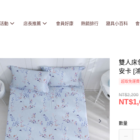
活動
店長推薦
會員好康
熱銷排行
寢具小百科
會
雙人床包
安卡 [鴻
超取免運費
NT$2,200
NT$1,
數量