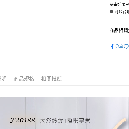
ATM付款
※寄送限
AFTEE
便利好安
※ 可超
１．簡單
２．便利
運送方式
３．安心
商品相關分
全家取貨
【「AFT
免運費
１．於結帳
材質｜天
付」結帳
分享
付款後全
300織天
２．訂單
３．收到繳
免運費
尺寸｜雙人 
／ATM／
※ 請注意
7-11取貨
絡購買商品
先享後付
每筆NT$6
說明
商品規格
相關推薦
※ 交易是
是否繳費成
付款後7-1
付客戶支
每筆NT$6
【注意事
宅配
１．透過由
交易，需
每筆NT$1
求債權轉
２．關於
離島宅配
https://aft