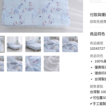
付款與運
超取免運
付款方式
商品特色
信用卡一
商品編號
10243727
超商取貨
商品特色
LINE Pay
100
優異吸
Apple Pay
環保印
悠遊付
台灣製
Google Pa
銷售重點
台灣製 10
AFTEE先
✔可包覆3
相關說明
✔手工裁製
【關於「A