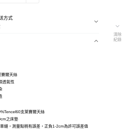
送方式
費
清除
紀錄
次付款
付款
％萊賽爾天絲
濕透氣性
染
造
y
0%Tencel60支萊賽爾天絲
享後付
0cm之床墊
車縫，測量點稍有誤差，正負1-2cm為許可誤差值
FTEE先享後付」】