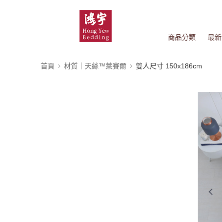
商品分類
最新
首頁
材質｜天絲™萊賽爾
雙人尺寸 150x186cm