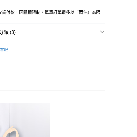
制
先享後付是「在收到商品之後才付款」的支付方式。 讓您購物簡單
心！
商取貨付款，因體積限制，單筆訂單最多以『兩件』為限
：不需註冊會員、不需綁卡、不需儲值。
：只要手機號碼，簡訊認證，即可結帳。
：先確認商品／服務後，再付款。
類 (3)
付款
EE先享後付」結帳流程】
方式選擇「AFTEE先享後付」後，將跳轉至「AFTEE先享後
絲™萊賽爾
雙人尺寸 150x186cm
頁面，進行簡訊認證並確認金額後，即可完成結帳。
客服
家取貨
絲™萊賽爾床組【75折】
成立數日內，您將收到繳費通知簡訊。
費通知簡訊後14天內，點擊此簡訊中的連結，可透過四大超商
150x186cm
床包枕套組
網路銀行／等多元方式進行付款，方視為交易完成。
：結帳手續完成當下不需立刻繳費，但若您需要取消訂單，請聯
付款
的店家。未經商家同意取消之訂單仍視為有效，需透過AFTEE
繳納相關費用。
0，滿NT$499(含以上)免運費
否成功請以「AFTEE先享後付 」之結帳頁面顯示為準，若有關於
功／繳費後需取消欲退款等相關疑問，請聯繫「AFTEE先享後
1取貨
援中心」
https://netprotections.freshdesk.com/support/home
0，滿NT$499(含以上)免運費
項】
恩沛科技股份有限公司提供之「AFTEE先享後付」服務完成之
依本服務之必要範圍內提供個人資料，並將交易相關給付款項請
00，滿NT$499(含以上)免運費
讓予恩沛科技股份有限公司。
個人資料處理事宜，請瀏覽以下網址：
ee.tw/terms/#terms3