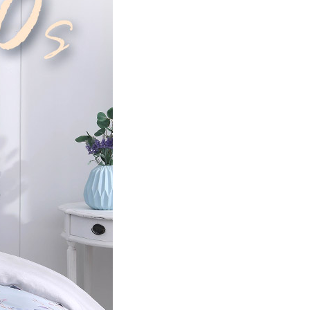
00，滿NT$499(含以上)免運費
年的使用者請事先徵得法定代理人或監護人之同意方可使用
E先享後付」，若未經同意申辦者引起之損失，本公司不負相關責
AFTEE先享後付」時，將依據個別帳號之用戶狀況，依本公司
核予不同之上限額度；若仍有額度不足之情形，本公司將視審查
用戶進行身份認證。
一人註冊多個帳號或使用他人資訊註冊。若發現惡意使用之情
科技股份有限公司將有權停止該用戶之使用額度並採取法律行