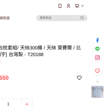
0
員制度
枕套組/ 天絲300織 / 天絲 萊賽爾 / 比
宇] 台灣製 - T20188
650