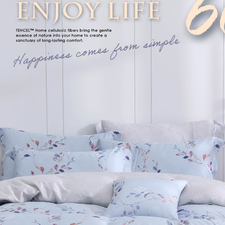
每筆NT$1
３．未成
「AFTE
任。
４．使用「
即時審查
結果請求
５．嚴禁
形，恩沛
動。