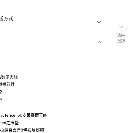
送方式
費
清除
紀錄
次付款
付款
％萊賽爾天絲
濕透氣性
染
造
y
0%Tencel 60支萊賽爾天絲
享後付
0cm之床墊
拉鍊皆含有8條被胎綁繩
FTEE先享後付」】