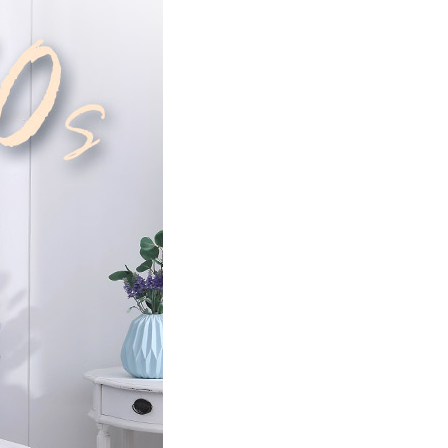
00，滿NT$499(含以上)免運費
年的使用者請事先徵得法定代理人或監護人之同意方可使用
E先享後付」，若未經同意申辦者引起之損失，本公司不負相關責
AFTEE先享後付」時，將依據個別帳號之用戶狀況，依本公司
核予不同之上限額度；若仍有額度不足之情形，本公司將視審查
用戶進行身份認證。
一人註冊多個帳號或使用他人資訊註冊。若發現惡意使用之情
科技股份有限公司將有權停止該用戶之使用額度並採取法律行