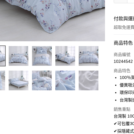
付款與運
超取免運
付款方式
商品特色
信用卡一
商品編號
10244542
超商取貨
商品特色
LINE Pay
100
優異吸
Apple Pay
環保印
悠遊付
台灣製
Google Pa
銷售重點
台灣製 10
AFTEE先
✔可包覆3
相關說明
✔採隱藏式
【關於「A