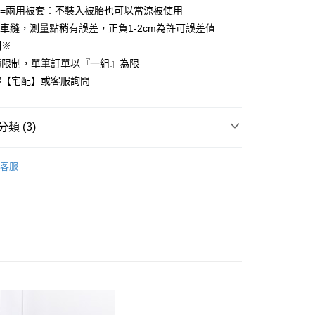
套=兩用被套：不裝入被胎也可以當涼被使用
先享後付是「在收到商品之後才付款」的支付方式。 讓您購物簡單
心！
車縫，測量點稍有誤差，正負1-2cm為許可誤差值
：不需註冊會員、不需綁卡、不需儲值。
制※
：只要手機號碼，簡訊認證，即可結帳。
：先確認商品／服務後，再付款。
積限制，單筆訂單以『一組』為限
付款
擇【宅配】或客服詢問
EE先享後付」結帳流程】
方式選擇「AFTEE先享後付」後，將跳轉至「AFTEE先享後
頁面，進行簡訊認證並確認金額後，即可完成結帳。
家取貨
成立數日內，您將收到繳費通知簡訊。
類 (3)
費通知簡訊後14天內，點擊此簡訊中的連結，可透過四大超商
網路銀行／等多元方式進行付款，方視為交易完成。
絲™萊賽爾
特大尺寸 180x210cm
：結帳手續完成當下不需立刻繳費，但若您需要取消訂單，請聯
客服
付款
的店家。未經商家同意取消之訂單仍視為有效，需透過AFTEE
絲™萊賽爾床組【75折】
繳納相關費用。
0，滿NT$499(含以上)免運費
180x210cm
否成功請以「AFTEE先享後付 」之結帳頁面顯示為準，若有關於
兩用被床包組
功／繳費後需取消欲退款等相關疑問，請聯繫「AFTEE先享後
1取貨
援中心」
https://netprotections.freshdesk.com/support/home
0，滿NT$499(含以上)免運費
項】
恩沛科技股份有限公司提供之「AFTEE先享後付」服務完成之
依本服務之必要範圍內提供個人資料，並將交易相關給付款項請
00，滿NT$499(含以上)免運費
讓予恩沛科技股份有限公司。
個人資料處理事宜，請瀏覽以下網址：
ee.tw/terms/#terms3