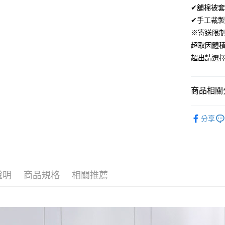
ATM付款
✔舖棉被
AFTEE
便利好安
✔手工裁製
１．簡單
※寄送限
２．便利
運送方式
３．安心
超取因體
全家取貨
超出請選
【「AFT
免運費
１．於結帳
付」結帳
付款後全
２．訂單
商品相關分
３．收到繳
免運費
／ATM／
材質｜天
※ 請注意
分享
7-11取貨
絡購買商品
300織天
先享後付
每筆NT$6
尺寸｜特大 
※ 交易是
是否繳費成
付款後7-1
付客戶支
每筆NT$6
說明
商品規格
相關推薦
【注意事
宅配
１．透過由
交易，需
每筆NT$1
求債權轉
２．關於
離島宅配
https://aft