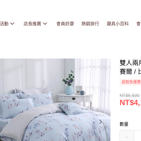
活動
店長推薦
會員好康
熱銷排行
寢具小百科
會
雙人兩用
賽爾 / 
超取免運費
NT$5,500
NT$4,
數量