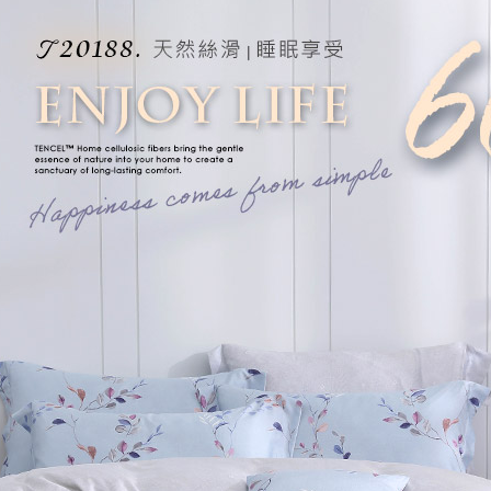
每筆NT$1
３．未成
「AFTE
任。
４．使用「
即時審查
結果請求
５．嚴禁
形，恩沛
動。