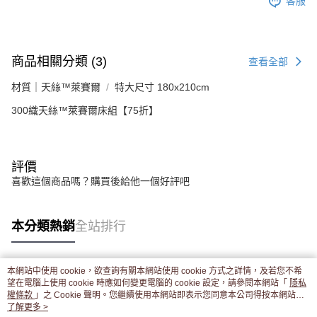
客服
商品相關分類 (3)
查看全部
材質｜天絲™萊賽爾
特大尺寸 180x210cm
300織天絲™萊賽爾床組【75折】
評價
喜歡這個商品嗎？購買後給他一個好評吧
本分類熱銷
全站排行
本網站中使用 cookie，欲查詢有關本網站使用 cookie 方式之詳情，及若您不希
熱門標籤
望在電腦上使用 cookie 時應如何變更電腦的 cookie 設定，請參閱本網站「
隱私
權條款
」之 Cookie 聲明。您繼續使用本網站即表示您同意本公司得按本網站使
用條款之 Cookie 聲明使用 cookie。
了解更多 >