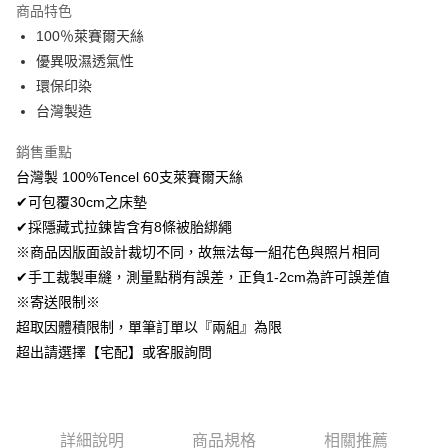
商品特色
Apple Pay
100％萊賽爾天絲
優異吸濕透氣性
悠遊付
環保印染
Google Pay
台灣製造
AFTEE先享後付
銷售重點
相關說明
台灣製 100%Tencel 60支萊賽爾天絲
【關於「AFTEE先享後付」】
✔可包覆30cm之床墊
ATM付款
AFTEE先享後付是「在收到商品之後才付款」的支付方式。 讓您購物簡單
便利好安心！
✔採隱藏式拉鍊皆含有8條被胎綁繩
１．簡單：不需註冊會員、不需綁卡、不需儲值。
※商品因版面設計裁切不同，故無法每一組花色與照片相同
運送方式
２．便利：只要手機號碼，簡訊認證，即可結帳。
✔手工裁製車縫，測量點稍有誤差，正負1-2cm為許可誤差值
３．安心：先確認商品／服務後，再付款。
全家取貨付款
※寄送限制※
免運費
【「AFTEE先享後付」結帳流程】
超取因體積限制，單筆訂單以『兩組』為限
１．於結帳方式選擇「AFTEE先享後付」後，將跳轉至「AFTEE先享後付」
付款後全家取貨
超出請選擇【宅配】或客服詢問
結帳頁面，進行簡訊認證並確認金額後，即可完成結帳。
２．訂單成立數日內，您將收到繳費通知簡訊。
免運費
３．收到繳費通知簡訊後14天內，點擊此簡訊中的連結，可透過四大超商／
ATM／網路銀行／等多元方式進行付款，方視為交易完成。
7-11取貨付款
※ 請注意：結帳手續完成當下不需立刻繳費，但若您需要取消訂單，請聯絡
詳細說明
商品規格
相關推薦
每筆NT$60，滿NT$499(含以上)免運費
購買商品的店家。未經商家同意取消之訂單仍視為有效，需透過AFTEE先享