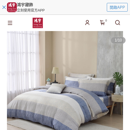
鴻宇寢飾
開啟APP
立刻使用官方APP
0
1
/
10