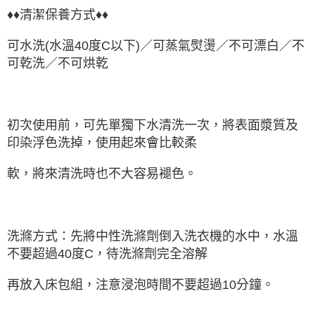
♦♦清潔保養方式♦♦
可水洗(水溫40度C以下)／可蒸氣熨燙／不可漂白／不
可乾洗／不可烘乾
初次使用前，可先單獨下水清洗一次，將表面漿質及
印染浮色洗掉，使用起來會比較柔
軟，將來清洗時也不大容易褪色。
洗滌方式：先將中性洗滌劑倒入洗衣機的水中，水溫
不要超過40度C，待洗滌劑完全溶解
再放入床包組，注意浸泡時間不要超過10分鐘。