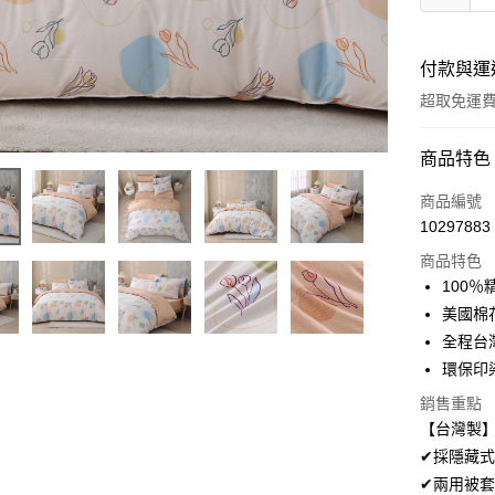
付款與運
超取免運
付款方式
商品特色
信用卡一
商品編號
10297883
超商取貨
商品特色
LINE Pay
100
美國棉
Apple Pay
全程台
悠遊付
環保印
Google Pa
銷售重點
【台灣製】
AFTEE先
✔採隱藏式
相關說明
✔兩用被
【關於「A