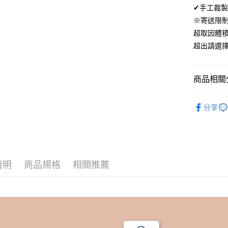
ATM付款
✔手工裁製
AFTEE
便利好安
※寄送限
１．簡單
超取因體
２．便利
運送方式
３．安心
超出請選
全家取貨
【「AFT
免運費
１．於結帳
商品相關分
付」結帳
付款後全
２．訂單
材質｜美國棉
３．收到繳
免運費
分享
／ATM／
300織美
※ 請注意
7-11取貨
絡購買商品
先享後付
每筆NT$6
※ 交易是
是否繳費成
付款後7-1
付客戶支
說明
商品規格
相關推薦
每筆NT$6
【注意事
宅配
１．透過由
交易，需
每筆NT$1
求債權轉
２．關於
離島宅配
https://aft