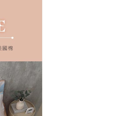
00，滿NT$499(含以上)免運費
年的使用者請事先徵得法定代理人或監護人之同意方可使用
E先享後付」，若未經同意申辦者引起之損失，本公司不負相關責
AFTEE先享後付」時，將依據個別帳號之用戶狀況，依本公司
核予不同之上限額度；若仍有額度不足之情形，本公司將視審查
用戶進行身份認證。
一人註冊多個帳號或使用他人資訊註冊。若發現惡意使用之情
科技股份有限公司將有權停止該用戶之使用額度並採取法律行