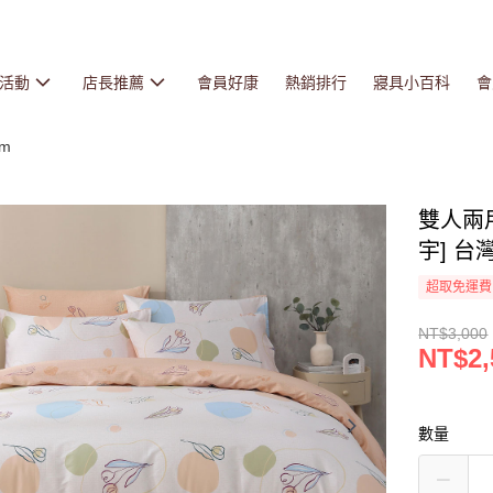
活動
店長推薦
會員好康
熱銷排行
寢具小百科
會
cm
雙人兩用
宇] 台灣
超取免運費
NT$3,000
NT$2,
數量