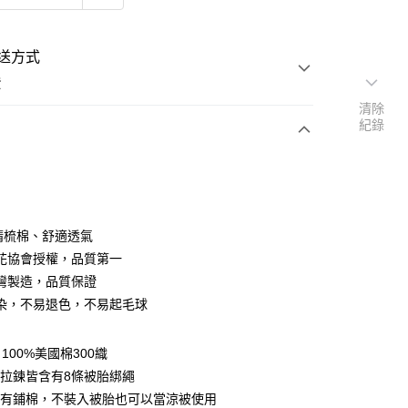
送方式
費
清除
紀錄
次付款
付款
％精梳棉、舒適透氣
花協會授權，品質第一
灣製造，品質保證
染，不易退色，不易起毛球
y
100%美國棉300織
享後付
拉鍊皆含有8條被胎綁繩
套有鋪棉，不裝入被胎也可以當涼被使用
FTEE先享後付」】