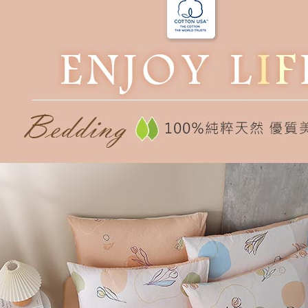
每筆NT$1
３．未成
「AFTE
任。
４．使用「
即時審查
結果請求
５．嚴禁
形，恩沛
動。