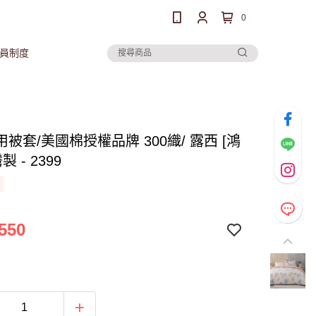
0
員制度
被套/美國棉授權品牌 300織/ 露西 [鴻
製 - 2399
550