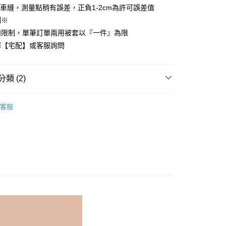
車縫，測量點稍有誤差，正負1-2cm為許可誤差值
先享後付是「在收到商品之後才付款」的支付方式。 讓您購物簡單
心！
制※
：不需註冊會員、不需綁卡、不需儲值。
積限制，單筆訂單兩用被套以『一件』為限
：只要手機號碼，簡訊認證，即可結帳。
：先確認商品／服務後，再付款。
擇【宅配】或客服詢問
付款
EE先享後付」結帳流程】
方式選擇「AFTEE先享後付」後，將跳轉至「AFTEE先享後
類 (2)
頁面，進行簡訊認證並確認金額後，即可完成結帳。
家取貨
成立數日內，您將收到繳費通知簡訊。
COTTON USA
雙人被套 180x210cm
費通知簡訊後14天內，點擊此簡訊中的連結，可透過四大超商
客服
網路銀行／等多元方式進行付款，方視為交易完成。
國棉床組【85折】
：結帳手續完成當下不需立刻繳費，但若您需要取消訂單，請聯
付款
的店家。未經商家同意取消之訂單仍視為有效，需透過AFTEE
繳納相關費用。
0，滿NT$499(含以上)免運費
否成功請以「AFTEE先享後付 」之結帳頁面顯示為準，若有關於
功／繳費後需取消欲退款等相關疑問，請聯繫「AFTEE先享後
1取貨
援中心」
https://netprotections.freshdesk.com/support/home
0，滿NT$499(含以上)免運費
項】
恩沛科技股份有限公司提供之「AFTEE先享後付」服務完成之
依本服務之必要範圍內提供個人資料，並將交易相關給付款項請
00，滿NT$499(含以上)免運費
讓予恩沛科技股份有限公司。
個人資料處理事宜，請瀏覽以下網址：
ee.tw/terms/#terms3