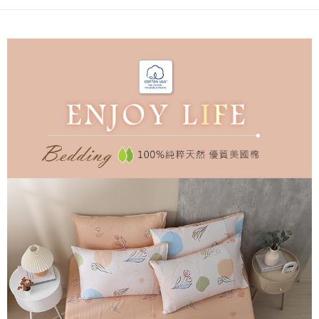
後付繳納相關費用。
付款後7-11取貨
※ 交易是否成功請以「AFTEE先享後付 」之結帳頁面顯示為準，若有關於
是否繳費成功／繳費後需取消欲退款等相關疑問，請聯繫「AFTEE先享後付
每筆NT$60，滿NT$499(含以上)免運費
客戶支援中心」
https://netprotections.freshdesk.com/support/home
宅配
【注意事項】
１．透過由恩沛科技股份有限公司提供之「AFTEE先享後付」服務完成之交
每筆NT$100，滿NT$499(含以上)免運費
易，需依本服務之必要範圍內提供個人資料，並將交易相關給付款項請求債
權轉讓予恩沛科技股份有限公司。
離島宅配
２．關於個人資料處理事宜，請瀏覽以下網址：
每筆NT$100，滿NT$499(含以上)免運費
https://aftee.tw/terms/#terms3
３．未成年的使用者請事先徵得法定代理人或監護人之同意方可使用
「AFTEE先享後付」，若未經同意申辦者引起之損失，本公司不負相關責
任。
４．使用「AFTEE先享後付」時，將依據個別帳號之用戶狀況，依本公司即
時審查核予不同之上限額度；若仍有額度不足之情形，本公司將視審查結果
請求用戶進行身份認證。
５．嚴禁一人註冊多個帳號或使用他人資訊註冊。若發現惡意使用之情形，
恩沛科技股份有限公司將有權停止該用戶之使用額度並採取法律行動。