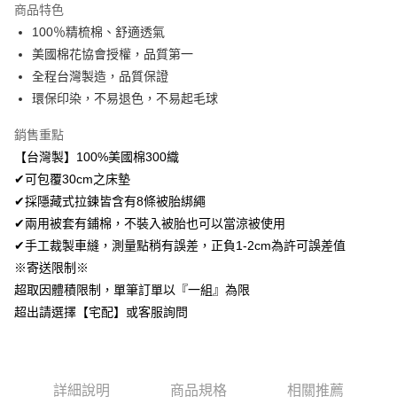
商品特色
Apple Pay
100％精梳棉、舒適透氣
美國棉花協會授權，品質第一
悠遊付
全程台灣製造，品質保證
Google Pay
環保印染，不易退色，不易起毛球
AFTEE先享後付
銷售重點
相關說明
【台灣製】100%美國棉300織
【關於「AFTEE先享後付」】
✔可包覆30cm之床墊
ATM付款
AFTEE先享後付是「在收到商品之後才付款」的支付方式。 讓您購物簡單
便利好安心！
✔採隱藏式拉鍊皆含有8條被胎綁繩
１．簡單：不需註冊會員、不需綁卡、不需儲值。
✔兩用被套有鋪棉，不裝入被胎也可以當涼被使用
運送方式
２．便利：只要手機號碼，簡訊認證，即可結帳。
✔手工裁製車縫，測量點稍有誤差，正負1-2cm為許可誤差值
３．安心：先確認商品／服務後，再付款。
全家取貨付款
※寄送限制※
免運費
【「AFTEE先享後付」結帳流程】
超取因體積限制，單筆訂單以『一組』為限
１．於結帳方式選擇「AFTEE先享後付」後，將跳轉至「AFTEE先享後付」
付款後全家取貨
超出請選擇【宅配】或客服詢問
結帳頁面，進行簡訊認證並確認金額後，即可完成結帳。
２．訂單成立數日內，您將收到繳費通知簡訊。
免運費
３．收到繳費通知簡訊後14天內，點擊此簡訊中的連結，可透過四大超商／
ATM／網路銀行／等多元方式進行付款，方視為交易完成。
7-11取貨付款
※ 請注意：結帳手續完成當下不需立刻繳費，但若您需要取消訂單，請聯絡
詳細說明
商品規格
相關推薦
每筆NT$60，滿NT$499(含以上)免運費
購買商品的店家。未經商家同意取消之訂單仍視為有效，需透過AFTEE先享