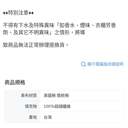
♦♦特別注意♦♦
不得有下水及特殊異味「如香水、煙味、衣櫃芳香
劑、及其它不明異味」之情形，將導
致商品無法正常辦理退換貨。
顯示電腦版詳細說明
商品規格
表布材質
美國棉 精梳棉
填充物
100％超細纖維
產地
台灣