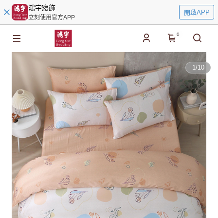
鴻宇寢飾
開啟APP
立刻使用官方APP
0
1
/
10