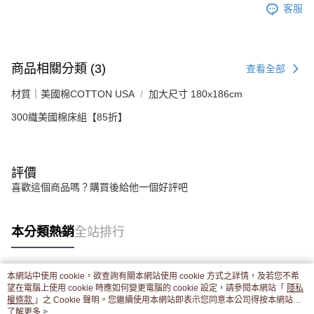
客服
商品相關分類 (3)
查看全部
材質｜美國棉COTTON USA
加大尺寸 180x186cm
300織美國棉床組【85折】
評價
喜歡這個商品嗎？購買後給他一個好評吧
本分類熱銷
全站排行
本網站中使用 cookie，欲查詢有關本網站使用 cookie 方式之詳情，及若您不希
熱門標籤
望在電腦上使用 cookie 時應如何變更電腦的 cookie 設定，請參閱本網站「
隱私
權條款
」之 Cookie 聲明。您繼續使用本網站即表示您同意本公司得按本網站使
用條款之 Cookie 聲明使用 cookie。
了解更多 >