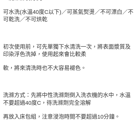
可水洗(水溫40度C以下)／可蒸氣熨燙／不可漂白／不
可乾洗／不可烘乾
初次使用前，可先單獨下水清洗一次，將表面漿質及
印染浮色洗掉，使用起來會比較柔
軟，將來清洗時也不大容易褪色。
洗滌方式：先將中性洗滌劑倒入洗衣機的水中，水溫
不要超過40度C，待洗滌劑完全溶解
再放入床包組，注意浸泡時間不要超過10分鐘。