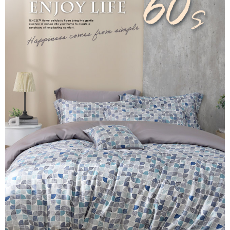
後付繳納相關費用。
付款後7-11取貨
※ 交易是否成功請以「AFTEE先享後付 」之結帳頁面顯示為準，若有關於
是否繳費成功／繳費後需取消欲退款等相關疑問，請聯繫「AFTEE先享後付
每筆NT$60，滿NT$499(含以上)免運費
客戶支援中心」
https://netprotections.freshdesk.com/support/home
宅配
【注意事項】
１．透過由恩沛科技股份有限公司提供之「AFTEE先享後付」服務完成之交
每筆NT$100，滿NT$499(含以上)免運費
易，需依本服務之必要範圍內提供個人資料，並將交易相關給付款項請求債
權轉讓予恩沛科技股份有限公司。
離島宅配
２．關於個人資料處理事宜，請瀏覽以下網址：
每筆NT$100，滿NT$499(含以上)免運費
https://aftee.tw/terms/#terms3
３．未成年的使用者請事先徵得法定代理人或監護人之同意方可使用
「AFTEE先享後付」，若未經同意申辦者引起之損失，本公司不負相關責
任。
４．使用「AFTEE先享後付」時，將依據個別帳號之用戶狀況，依本公司即
時審查核予不同之上限額度；若仍有額度不足之情形，本公司將視審查結果
請求用戶進行身份認證。
５．嚴禁一人註冊多個帳號或使用他人資訊註冊。若發現惡意使用之情形，
恩沛科技股份有限公司將有權停止該用戶之使用額度並採取法律行動。