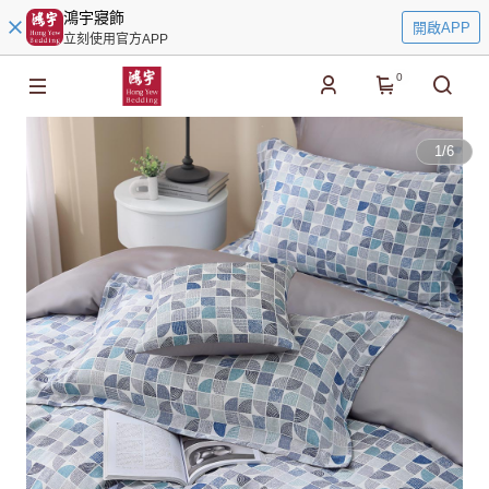
鴻宇寢飾
開啟APP
立刻使用官方APP
0
1
/
6