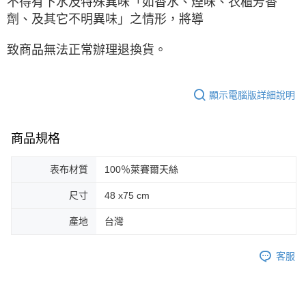
不得有下水及特殊異味「如香水、煙味、衣櫃芳香
劑、及其它不明異味」之情形，將導
致商品無法正常辦理退換貨。
顯示電腦版詳細說明
商品規格
表布材質
100％萊賽爾天絲
尺寸
48 x75 cm
產地
台灣
客服