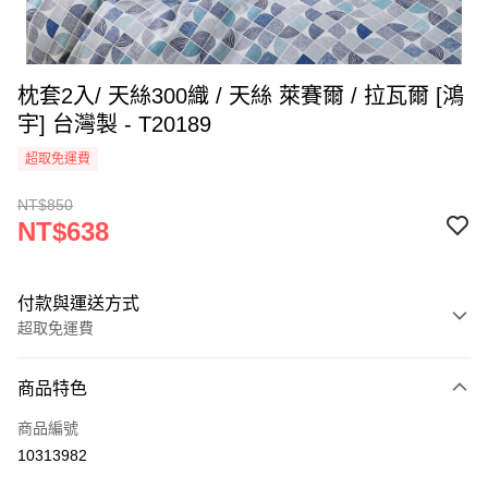
枕套2入/ 天絲300織 / 天絲 萊賽爾 / 拉瓦爾 [鴻
宇] 台灣製 - T20189
超取免運費
NT$850
NT$638
付款與運送方式
超取免運費
付款方式
商品特色
信用卡一次付款
商品編號
超商取貨付款
10313982
LINE Pay