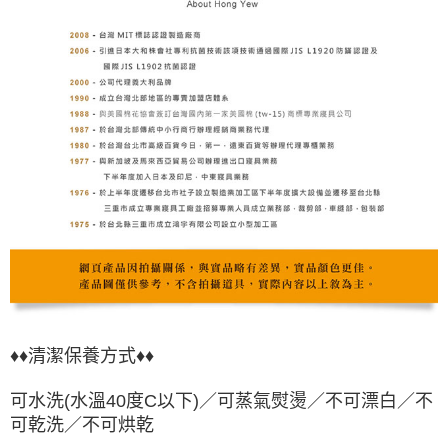
♦♦清潔保養方式♦♦
可水洗(水溫40度C以下)／可蒸氣熨燙／不可漂白／不
可乾洗／不可烘乾