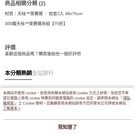
商品相關分類 (2)
材質｜天絲™萊賽爾
枕套2入 48x75cm
300織天絲™萊賽爾床組【75折】
評價
喜歡這個商品嗎？購買後給他一個好評吧
本分類熱銷
全站排行
本網站中使用 cookie，欲查詢有關本網站使用 cookie 方式之詳情，及若您不希
熱門標籤
望在電腦上使用 cookie 時應如何變更電腦的 cookie 設定，請參閱本網站「
隱私
權條款
」之 Cookie 聲明。您繼續使用本網站即表示您同意本公司得按本網站使
用條款之 Cookie 聲明使用 cookie。
了解更多 >
我知道了