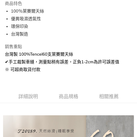
商品特色
Apple Pay
100％萊賽爾天絲
優異吸濕透氣性
悠遊付
環保印染
Google Pay
台灣製造
AFTEE先享後付
銷售重點
相關說明
台灣製 100%Tencel60支萊賽爾天絲
【關於「AFTEE先享後付」】
✔手工裁製車縫，測量點稍有誤差，正負1-2cm為許可誤差值
ATM付款
AFTEE先享後付是「在收到商品之後才付款」的支付方式。 讓您購物簡單
便利好安心！
※ 可超商取貨付款
１．簡單：不需註冊會員、不需綁卡、不需儲值。
運送方式
２．便利：只要手機號碼，簡訊認證，即可結帳。
３．安心：先確認商品／服務後，再付款。
全家取貨付款
免運費
詳細說明
商品規格
相關推薦
【「AFTEE先享後付」結帳流程】
１．於結帳方式選擇「AFTEE先享後付」後，將跳轉至「AFTEE先享後付」
付款後全家取貨
結帳頁面，進行簡訊認證並確認金額後，即可完成結帳。
２．訂單成立數日內，您將收到繳費通知簡訊。
免運費
３．收到繳費通知簡訊後14天內，點擊此簡訊中的連結，可透過四大超商／
ATM／網路銀行／等多元方式進行付款，方視為交易完成。
7-11取貨付款
※ 請注意：結帳手續完成當下不需立刻繳費，但若您需要取消訂單，請聯絡
每筆NT$60，滿NT$499(含以上)免運費
購買商品的店家。未經商家同意取消之訂單仍視為有效，需透過AFTEE先享