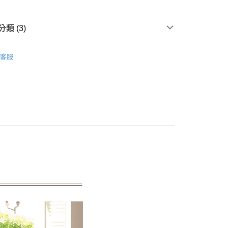
：不需註冊會員、不需綁卡、不需儲值。
：只要手機號碼，簡訊認證，即可結帳。
：先確認商品／服務後，再付款。
類 (3)
EE先享後付」結帳流程】
套組
00，滿NT$499(含以上)免運費
方式選擇「AFTEE先享後付」後，將跳轉至「AFTEE先享後
客服
頁面，進行簡訊認證並確認金額後，即可完成結帳。
COTTON USA
鋪棉床罩套組
成立數日內，您將收到繳費通知簡訊。
費通知簡訊後14天內，點擊此簡訊中的連結，可透過四大超商
180x186cm
鋪棉床罩套組
00，滿NT$499(含以上)免運費
網路銀行／等多元方式進行付款，方視為交易完成。
：結帳手續完成當下不需立刻繳費，但若您需要取消訂單，請聯
的店家。未經商家同意取消之訂單仍視為有效，需透過AFTEE
繳納相關費用。
否成功請以「AFTEE先享後付 」之結帳頁面顯示為準，若有關於
功／繳費後需取消欲退款等相關疑問，請聯繫「AFTEE先享後
援中心」
https://netprotections.freshdesk.com/support/home
項】
恩沛科技股份有限公司提供之「AFTEE先享後付」服務完成之
依本服務之必要範圍內提供個人資料，並將交易相關給付款項請
讓予恩沛科技股份有限公司。
個人資料處理事宜，請瀏覽以下網址：
ee.tw/terms/#terms3
年的使用者請事先徵得法定代理人或監護人之同意方可使用
E先享後付」，若未經同意申辦者引起之損失，本公司不負相關責