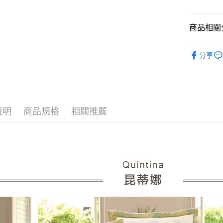
１．簡單
２．便利
運送方式
３．安心
商品相關分
宅配
【「AFT
鋪棉床罩
每筆NT$1
１．於結帳
分享
付」結帳
材質｜美國棉
離島宅配
２．訂單
３．收到繳
尺寸｜加大 
每筆NT$1
／ATM／
※ 請注意
絡購買商品
說明
商品規格
相關推薦
先享後付
※ 交易是
是否繳費成
付客戶支
【注意事
１．透過由
交易，需
求債權轉
２．關於
https://aft
３．未成
「AFTE