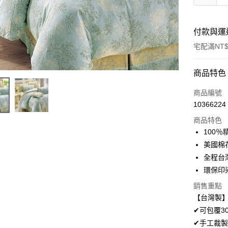
付款與運
宅配滿NT$
付款方式
商品特色
信用卡一
商品編號
10366224
LINE Pay
商品特色
Apple Pay
100
美國棉
悠遊付
全程台
Google Pa
環保印
AFTEE先
銷售重點
相關說明
【台灣製】
【關於「A
✔可包覆3
ATM付款
AFTEE
✔手工裁製
便利好安