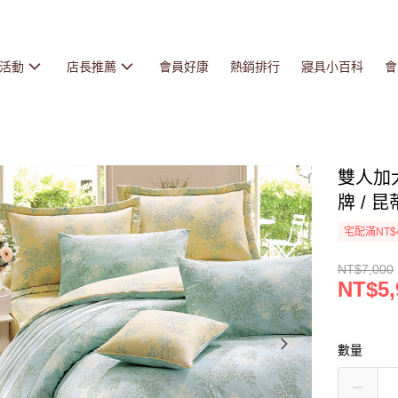
活動
店長推薦
會員好康
熱銷排行
寢具小百科
會
雙人加
牌 / 昆
宅配滿NT$
NT$7,000
NT$5,
數量