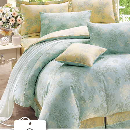
任。
４．使用「
即時審查
結果請求
５．嚴禁
形，恩沛
動。