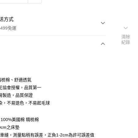
送方式
499免運
清除
紀錄
次付款
％精梳棉、舒適透氣
花協會授權，品質第一
灣製造，品質保證
y
染，不易退色，不易起毛球
享後付
100%美國棉 精梳棉
FTEE先享後付」】
0cm之床墊
先享後付是「在收到商品之後才付款」的支付方式。 讓您購物簡單
車縫，測量點稍有誤差，正負1-2cm為許可誤差值
心！