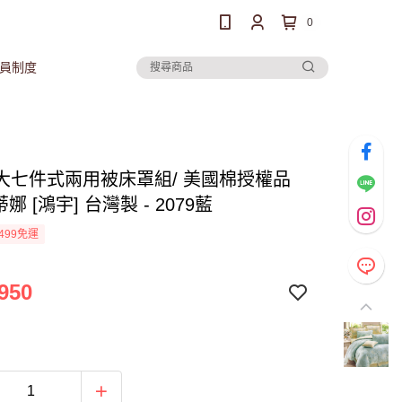
0
員制度
大七件式兩用被床罩組/ 美國棉授權品
蒂娜 [鴻宇] 台灣製 - 2079藍
499免運
950