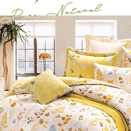
任。
４．使用「
即時審查
結果請求
５．嚴禁
形，恩沛
動。