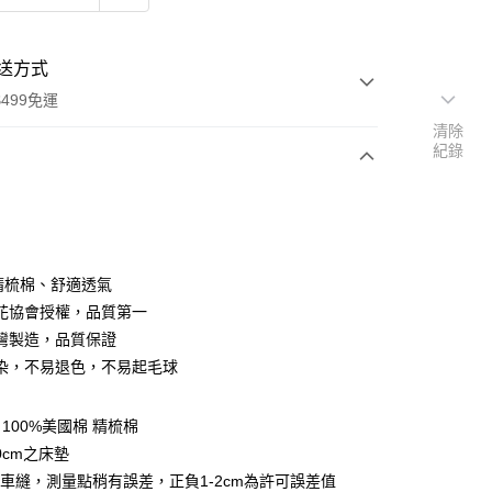
送方式
499免運
清除
紀錄
次付款
％精梳棉、舒適透氣
花協會授權，品質第一
灣製造，品質保證
y
染，不易退色，不易起毛球
享後付
100%美國棉 精梳棉
FTEE先享後付」】
0cm之床墊
先享後付是「在收到商品之後才付款」的支付方式。 讓您購物簡單
車縫，測量點稍有誤差，正負1-2cm為許可誤差值
心！