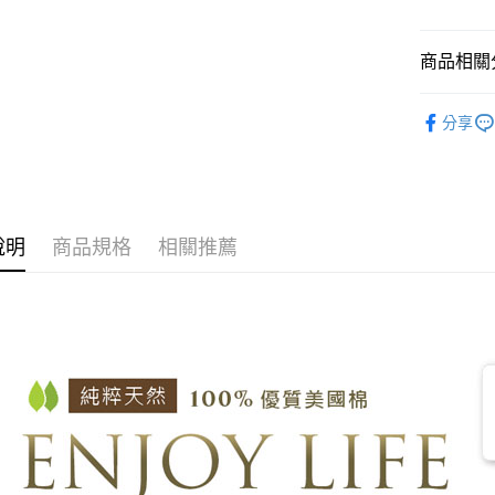
１．簡單
２．便利
運送方式
３．安心
商品相關分
宅配
【「AFT
鋪棉床罩
每筆NT$1
１．於結帳
分享
付」結帳
材質｜美國棉
離島宅配
２．訂單
３．收到繳
尺寸｜加大 
每筆NT$1
／ATM／
※ 請注意
絡購買商品
說明
商品規格
相關推薦
先享後付
※ 交易是
是否繳費成
付客戶支
【注意事
１．透過由
交易，需
求債權轉
２．關於
https://aft
３．未成
「AFTE