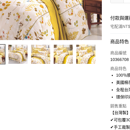
付款與運
宅配滿NT$
付款方式
商品特色
信用卡一
商品編號
10366708
LINE Pay
商品特色
Apple Pay
100
美國棉
悠遊付
全程台
Google Pa
環保印
AFTEE先
銷售重點
相關說明
【台灣製】
【關於「A
✔可包覆3
ATM付款
AFTEE
✔手工裁製
便利好安