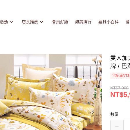
活動
店長推薦
會員好康
熱銷排行
寢具小百科
會
雙人加
牌 / 巴
宅配滿NT$
NT$7,000
NT$5,
數量