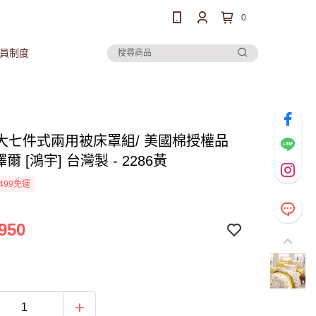
0
員制度
大七件式兩用被床罩組/ 美國棉授權品
澤爾 [鴻宇] 台灣製 - 2286黃
499免運
950