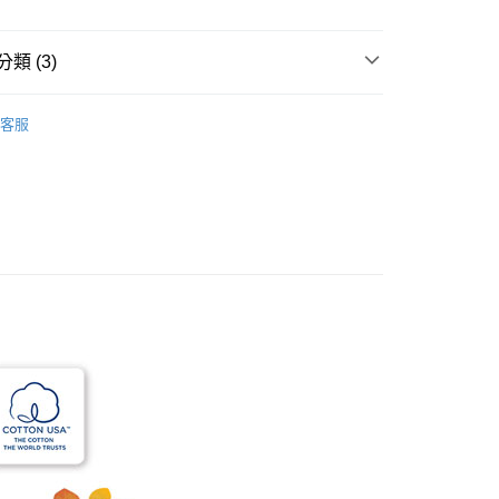
：不需註冊會員、不需綁卡、不需儲值。
：只要手機號碼，簡訊認證，即可結帳。
：先確認商品／服務後，再付款。
類 (3)
EE先享後付」結帳流程】
套組
00，滿NT$499(含以上)免運費
方式選擇「AFTEE先享後付」後，將跳轉至「AFTEE先享後
客服
頁面，進行簡訊認證並確認金額後，即可完成結帳。
COTTON USA
鋪棉床罩套組
成立數日內，您將收到繳費通知簡訊。
費通知簡訊後14天內，點擊此簡訊中的連結，可透過四大超商
180x186cm
鋪棉床罩套組
00，滿NT$499(含以上)免運費
網路銀行／等多元方式進行付款，方視為交易完成。
：結帳手續完成當下不需立刻繳費，但若您需要取消訂單，請聯
的店家。未經商家同意取消之訂單仍視為有效，需透過AFTEE
繳納相關費用。
否成功請以「AFTEE先享後付 」之結帳頁面顯示為準，若有關於
功／繳費後需取消欲退款等相關疑問，請聯繫「AFTEE先享後
援中心」
https://netprotections.freshdesk.com/support/home
項】
恩沛科技股份有限公司提供之「AFTEE先享後付」服務完成之
依本服務之必要範圍內提供個人資料，並將交易相關給付款項請
讓予恩沛科技股份有限公司。
個人資料處理事宜，請瀏覽以下網址：
ee.tw/terms/#terms3
年的使用者請事先徵得法定代理人或監護人之同意方可使用
E先享後付」，若未經同意申辦者引起之損失，本公司不負相關責