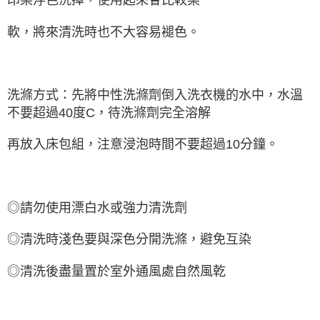
軟，將來清洗時也不大容易褪色。
洗滌方式：先將中性洗滌劑倒入洗衣機的水中，水溫
不要超過40度C，待洗滌劑完全溶解
再放入床包組，注意浸泡時間不要超過10分鐘。
◎請勿使用漂白水或強力清洗劑
◎清洗時淺色要與深色分開洗滌，避免互染
◎清洗後盡量置於室外通風處自然風乾