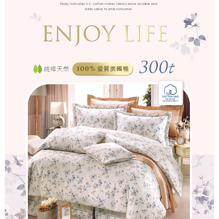
是否繳費成功／繳費後需取消欲退款等相關疑問，請聯繫「AFTEE先享後付
客戶支援中心」
https://netprotections.freshdesk.com/support/home
【注意事項】
１．透過由恩沛科技股份有限公司提供之「AFTEE先享後付」服務完成之交
易，需依本服務之必要範圍內提供個人資料，並將交易相關給付款項請求債
權轉讓予恩沛科技股份有限公司。
２．關於個人資料處理事宜，請瀏覽以下網址：
https://aftee.tw/terms/#terms3
３．未成年的使用者請事先徵得法定代理人或監護人之同意方可使用
「AFTEE先享後付」，若未經同意申辦者引起之損失，本公司不負相關責
任。
４．使用「AFTEE先享後付」時，將依據個別帳號之用戶狀況，依本公司即
時審查核予不同之上限額度；若仍有額度不足之情形，本公司將視審查結果
請求用戶進行身份認證。
５．嚴禁一人註冊多個帳號或使用他人資訊註冊。若發現惡意使用之情形，
恩沛科技股份有限公司將有權停止該用戶之使用額度並採取法律行動。