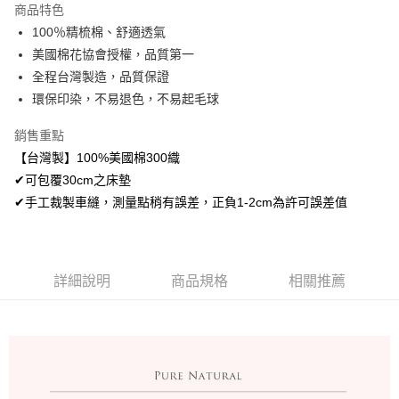
商品特色
悠遊付
100％精梳棉、舒適透氣
美國棉花協會授權，品質第一
Google Pay
全程台灣製造，品質保證
AFTEE先享後付
環保印染，不易退色，不易起毛球
相關說明
銷售重點
【關於「AFTEE先享後付」】
ATM付款
AFTEE先享後付是「在收到商品之後才付款」的支付方式。 讓您購物簡單
【台灣製】100%美國棉300織
便利好安心！
✔可包覆30cm之床墊
１．簡單：不需註冊會員、不需綁卡、不需儲值。
運送方式
２．便利：只要手機號碼，簡訊認證，即可結帳。
✔手工裁製車縫，測量點稍有誤差，正負1-2cm為許可誤差值
３．安心：先確認商品／服務後，再付款。
宅配
每筆NT$100，滿NT$499(含以上)免運費
【「AFTEE先享後付」結帳流程】
１．於結帳方式選擇「AFTEE先享後付」後，將跳轉至「AFTEE先享後付」
離島宅配
結帳頁面，進行簡訊認證並確認金額後，即可完成結帳。
詳細說明
商品規格
相關推薦
２．訂單成立數日內，您將收到繳費通知簡訊。
每筆NT$100，滿NT$499(含以上)免運費
３．收到繳費通知簡訊後14天內，點擊此簡訊中的連結，可透過四大超商／
ATM／網路銀行／等多元方式進行付款，方視為交易完成。
※ 請注意：結帳手續完成當下不需立刻繳費，但若您需要取消訂單，請聯絡
購買商品的店家。未經商家同意取消之訂單仍視為有效，需透過AFTEE先享
後付繳納相關費用。
※ 交易是否成功請以「AFTEE先享後付 」之結帳頁面顯示為準，若有關於