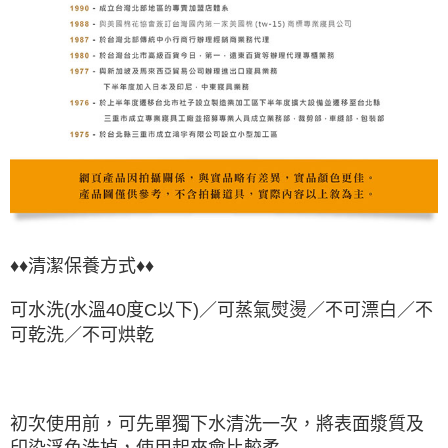
♦♦
清潔保養方式♦♦
可水洗(水溫40度C以下)／可蒸氣熨燙／不可漂白／不
可乾洗／不可烘乾
初次使用前，可先單獨下水清洗一次，將表面漿質及
印染浮色洗掉，使用起來會比較柔