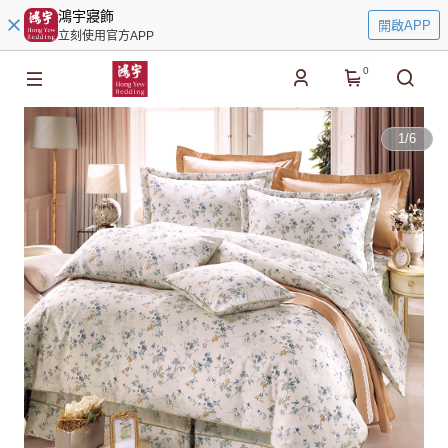
鴻宇寢飾
開啟APP
立刻使用官方APP
0
1
/
6