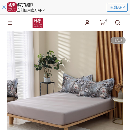
鴻宇寢飾
開啟APP
立刻使用官方APP
0
1
/
10