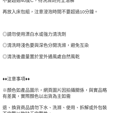
不要超過40度C，待洗滌劑完全溶解
再放入床包組，注意浸泡時間不要超過10分鐘。
◎請勿使用漂白水或強力清洗劑
◎清洗時淺色要與深色分開洗滌，避免互染
◎清洗後盡量置於室外通風處自然風乾
♦♦注意事項♦♦
※顏色如產品圖示，網頁圖片因拍攝關係，與實品略
有差異，實際顏色以出貨為主如需
退、換貨商品請勿下水、洗滌、使用、拆解或外包裝