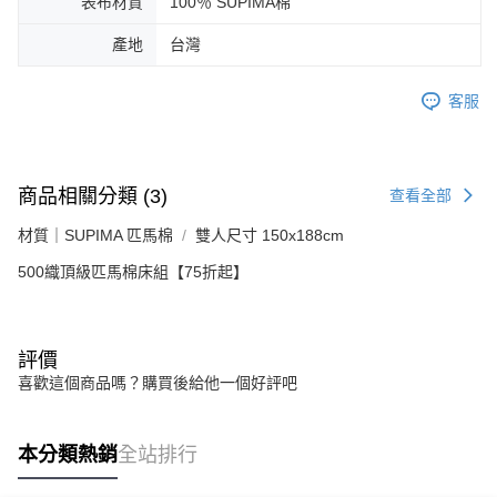
表布材質
100％ SUPIMA棉
產地
台灣
客服
商品相關分類 (3)
查看全部
材質｜SUPIMA 匹馬棉
雙人尺寸 150x188cm
500織頂級匹馬棉床組【75折起】
評價
喜歡這個商品嗎？購買後給他一個好評吧
本分類熱銷
全站排行