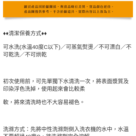
♦♦清潔保養方式♦♦
可水洗(水溫40度C以下)／可蒸氣熨燙／不可漂白／不
可乾洗／不可烘乾
初次使用前，可先單獨下水清洗一次，將表面漿質及
印染浮色洗掉，使用起來會比較柔
軟，將來清洗時也不大容易褪色。
洗滌方式：先將中性洗滌劑倒入洗衣機的水中，水溫