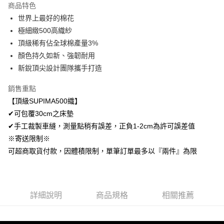
商品特色
Apple Pay
世界上最好的棉花
極細緻500高織紗
悠遊付
頂級稀有佔全球棉產量3%
Google Pay
顏色持久如新、強韌耐用
新銳頂尖設計團隊攜手打造
AFTEE先享後付
相關說明
銷售重點
【關於「AFTEE先享後付」】
【頂級SUPIMA500織】
ATM付款
AFTEE先享後付是「在收到商品之後才付款」的支付方式。 讓您購物簡單
便利好安心！
✔可包覆30cm之床墊
１．簡單：不需註冊會員、不需綁卡、不需儲值。
✔手工裁製車縫，測量點稍有誤差，正負1-2cm為許可誤差值
運送方式
２．便利：只要手機號碼，簡訊認證，即可結帳。
※寄送限制※
３．安心：先確認商品／服務後，再付款。
全家取貨付款
可超商取貨付款，因體積限制，單筆訂單最多以『兩件』為限
免運費
【「AFTEE先享後付」結帳流程】
１．於結帳方式選擇「AFTEE先享後付」後，將跳轉至「AFTEE先享後付」
付款後全家取貨
結帳頁面，進行簡訊認證並確認金額後，即可完成結帳。
２．訂單成立數日內，您將收到繳費通知簡訊。
免運費
３．收到繳費通知簡訊後14天內，點擊此簡訊中的連結，可透過四大超商／
詳細說明
商品規格
相關推薦
ATM／網路銀行／等多元方式進行付款，方視為交易完成。
7-11取貨付款
※ 請注意：結帳手續完成當下不需立刻繳費，但若您需要取消訂單，請聯絡
每筆NT$60，滿NT$499(含以上)免運費
購買商品的店家。未經商家同意取消之訂單仍視為有效，需透過AFTEE先享