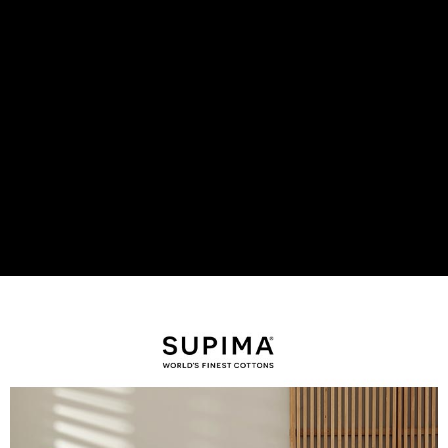
後付繳納相關費用。
付款後7-11取貨
※ 交易是否成功請以「AFTEE先享後付 」之結帳頁面顯示為準，若有關於
是否繳費成功／繳費後需取消欲退款等相關疑問，請聯繫「AFTEE先享後付
每筆NT$60，滿NT$499(含以上)免運費
客戶支援中心」
https://netprotections.freshdesk.com/support/home
宅配
【注意事項】
１．透過由恩沛科技股份有限公司提供之「AFTEE先享後付」服務完成之交
每筆NT$100，滿NT$499(含以上)免運費
易，需依本服務之必要範圍內提供個人資料，並將交易相關給付款項請求債
權轉讓予恩沛科技股份有限公司。
離島宅配
２．關於個人資料處理事宜，請瀏覽以下網址：
每筆NT$100，滿NT$499(含以上)免運費
https://aftee.tw/terms/#terms3
３．未成年的使用者請事先徵得法定代理人或監護人之同意方可使用
「AFTEE先享後付」，若未經同意申辦者引起之損失，本公司不負相關責
任。
４．使用「AFTEE先享後付」時，將依據個別帳號之用戶狀況，依本公司即
時審查核予不同之上限額度；若仍有額度不足之情形，本公司將視審查結果
請求用戶進行身份認證。
５．嚴禁一人註冊多個帳號或使用他人資訊註冊。若發現惡意使用之情形，
恩沛科技股份有限公司將有權停止該用戶之使用額度並採取法律行動。