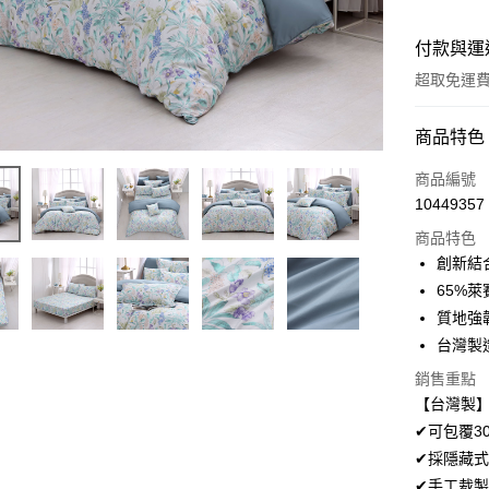
付款與運
超取免運
付款方式
商品特色
信用卡一
商品編號
10449357
超商取貨
商品特色
LINE Pay
創新結
65%萊
Apple Pay
質地強
悠遊付
台灣製
Google Pa
銷售重點
【台灣製】
AFTEE先
✔可包覆3
相關說明
✔採隱藏式
【關於「A
ATM付款
✔手工裁製
AFTEE