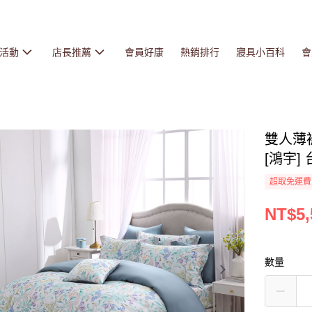
活動
店長推薦
會員好康
熱銷排行
寢具小百科
會
雙人薄被
[鴻宇] 
超取免運費
NT$5,
數量