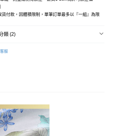
心！
制
：不需註冊會員、不需綁卡、不需儲值。
商取貨付款，因體積限制，單筆訂單最多以『一組』為限
：只要手機號碼，簡訊認證，即可結帳。
：先確認商品／服務後，再付款。
付款
EE先享後付」結帳流程】
類 (2)
方式選擇「AFTEE先享後付」後，將跳轉至「AFTEE先享後
頁面，進行簡訊認證並確認金額後，即可完成結帳。
織天絲棉
特大尺寸 180x210cm
家取貨
成立數日內，您將收到繳費通知簡訊。
客服
費通知簡訊後14天內，點擊此簡訊中的連結，可透過四大超商
180x210cm
薄被套床包組
網路銀行／等多元方式進行付款，方視為交易完成。
：結帳手續完成當下不需立刻繳費，但若您需要取消訂單，請聯
付款
的店家。未經商家同意取消之訂單仍視為有效，需透過AFTEE
繳納相關費用。
0，滿NT$499(含以上)免運費
否成功請以「AFTEE先享後付 」之結帳頁面顯示為準，若有關於
功／繳費後需取消欲退款等相關疑問，請聯繫「AFTEE先享後
1取貨
援中心」
https://netprotections.freshdesk.com/support/home
0，滿NT$499(含以上)免運費
項】
恩沛科技股份有限公司提供之「AFTEE先享後付」服務完成之
依本服務之必要範圍內提供個人資料，並將交易相關給付款項請
00，滿NT$499(含以上)免運費
讓予恩沛科技股份有限公司。
個人資料處理事宜，請瀏覽以下網址：
ee.tw/terms/#terms3
00，滿NT$499(含以上)免運費
年的使用者請事先徵得法定代理人或監護人之同意方可使用