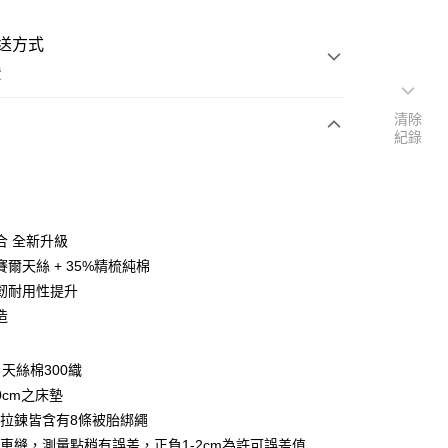
送方式
費
清除
紀錄
次付款
付款
合 全新升級
賽爾天絲 + 35%精梳純棉
韌耐用性提升
造
y
天絲棉300織
享後付
0cm之床墊
拉鍊皆含有8條被胎綁繩
FTEE先享後付」】
車縫，測量點稍有誤差，正負1-2cm為許可誤差值
先享後付是「在收到商品之後才付款」的支付方式。 讓您購物簡單