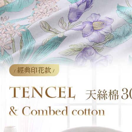
「AFTE
任。
４．使用「
即時審查
結果請求
５．嚴禁
形，恩沛
動。