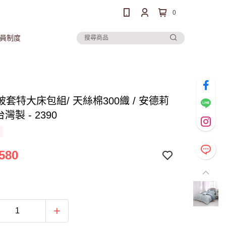
0
員制度
套特大床包組/ 天絲棉300織 / 安德莉
台灣製 - 2390
580