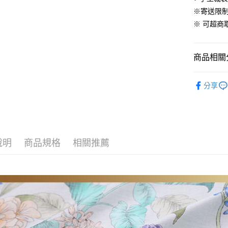
便利好安
※寄送限
１．簡單
※ 可超
２．便利
運送方式
３．安心
全家取貨
【「AFT
商品相關分
免運費
１．於結帳
付」結帳
材質｜高
付款後全
２．訂單
分享
３．收到繳
尺寸｜特大 
免運費
／ATM／
※ 請注意
7-11取貨
絡購買商品
先享後付
每筆NT$6
※ 交易是
說明
商品規格
相關推薦
是否繳費成
付款後7-1
付客戶支
每筆NT$6
【注意事
宅配
１．透過由
交易，需
每筆NT$1
求債權轉
２．關於
離島宅配
https://aft
每筆NT$1
３．未成