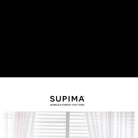
是否繳費成功／繳費後需取消欲退款等相關疑問，請聯繫「AFTEE先享後付
客戶支援中心」
https://netprotections.freshdesk.com/support/home
【注意事項】
１．透過由恩沛科技股份有限公司提供之「AFTEE先享後付」服務完成之交
易，需依本服務之必要範圍內提供個人資料，並將交易相關給付款項請求債
權轉讓予恩沛科技股份有限公司。
２．關於個人資料處理事宜，請瀏覽以下網址：
https://aftee.tw/terms/#terms3
３．未成年的使用者請事先徵得法定代理人或監護人之同意方可使用
「AFTEE先享後付」，若未經同意申辦者引起之損失，本公司不負相關責
任。
４．使用「AFTEE先享後付」時，將依據個別帳號之用戶狀況，依本公司即
時審查核予不同之上限額度；若仍有額度不足之情形，本公司將視審查結果
請求用戶進行身份認證。
５．嚴禁一人註冊多個帳號或使用他人資訊註冊。若發現惡意使用之情形，
恩沛科技股份有限公司將有權停止該用戶之使用額度並採取法律行動。