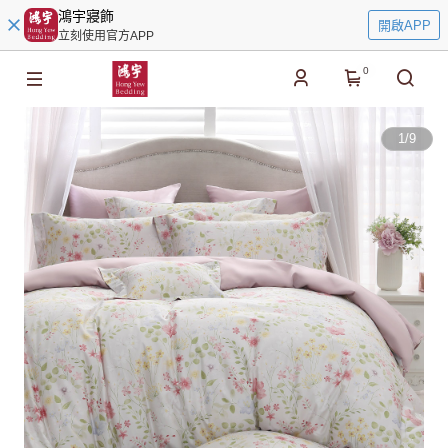
鴻宇寢飾
開啟APP
立刻使用官方APP
0
1
/
9