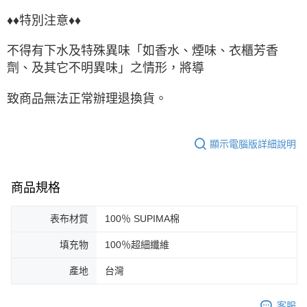
♦♦特別注意♦♦
不得有下水及特殊異味「如香水、煙味、衣櫃芳香
劑、及其它不明異味」之情形，將導
致商品無法正常辦理退換貨。
顯示電腦版詳細說明
商品規格
表布材質
100％ SUPIMA棉
填充物
100％超細纖維
產地
台灣
客服