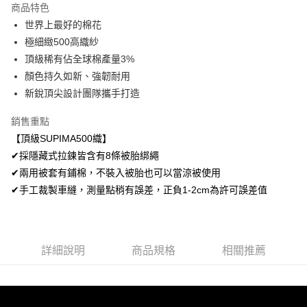
商品特色
悠遊付
世界上最好的棉花
極細緻500高織紗
Google Pay
頂級稀有佔全球棉產量3%
AFTEE先享後付
顏色持久如新、強韌耐用
相關說明
新銳頂尖設計團隊攜手打造
【關於「AFTEE先享後付」】
ATM付款
AFTEE先享後付是「在收到商品之後才付款」的支付方式。 讓您購物簡單
銷售重點
便利好安心！
【頂級SUPIMA500織】
１．簡單：不需註冊會員、不需綁卡、不需儲值。
運送方式
２．便利：只要手機號碼，簡訊認證，即可結帳。
✔採隱藏式拉鍊皆含有8條被胎綁繩
３．安心：先確認商品／服務後，再付款。
宅配
✔兩用被套有鋪棉，不裝入被胎也可以當涼被使用
每筆NT$100，滿NT$499(含以上)免運費
✔手工裁製車縫，測量點稍有誤差，正負1-2cm為許可誤差值
【「AFTEE先享後付」結帳流程】
１．於結帳方式選擇「AFTEE先享後付」後，將跳轉至「AFTEE先享後付」
離島宅配
結帳頁面，進行簡訊認證並確認金額後，即可完成結帳。
２．訂單成立數日內，您將收到繳費通知簡訊。
每筆NT$100，滿NT$499(含以上)免運費
３．收到繳費通知簡訊後14天內，點擊此簡訊中的連結，可透過四大超商／
詳細說明
商品規格
相關推薦
ATM／網路銀行／等多元方式進行付款，方視為交易完成。
※ 請注意：結帳手續完成當下不需立刻繳費，但若您需要取消訂單，請聯絡
購買商品的店家。未經商家同意取消之訂單仍視為有效，需透過AFTEE先享
後付繳納相關費用。
※ 交易是否成功請以「AFTEE先享後付 」之結帳頁面顯示為準，若有關於