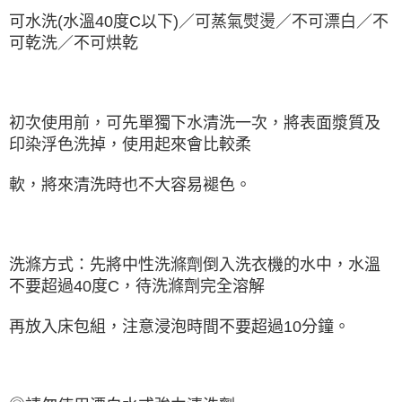
可水洗(水溫40度C以下)／可蒸氣熨燙／不可漂白／不
可乾洗／不可烘乾
初次使用前，可先單獨下水清洗一次，將表面漿質及
印染浮色洗掉，使用起來會比較柔
軟，將來清洗時也不大容易褪色。
洗滌方式：先將中性洗滌劑倒入洗衣機的水中，水溫
不要超過40度C，待洗滌劑完全溶解
再放入床包組，注意浸泡時間不要超過10分鐘。