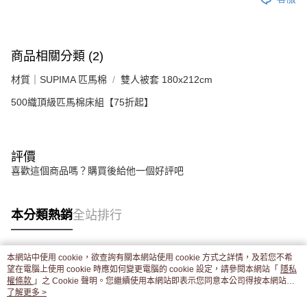
商品相關分類 (2)
材質｜SUPIMA 匹馬棉
雙人被套 180x212cm
500織頂級匹馬棉床組【75折起】
評價
喜歡這個商品嗎？購買後給他一個好評吧
本分類熱銷
全站排行
本網站中使用 cookie，欲查詢有關本網站使用 cookie 方式之詳情，及若您不希
熱門標籤
望在電腦上使用 cookie 時應如何變更電腦的 cookie 設定，請參閱本網站「
隱私
權條款
」之 Cookie 聲明。您繼續使用本網站即表示您同意本公司得按本網站使
用條款之 Cookie 聲明使用 cookie。
了解更多 >