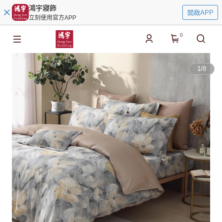
鴻宇寢飾
開啟APP
立刻使用官方APP
0
1
/
8