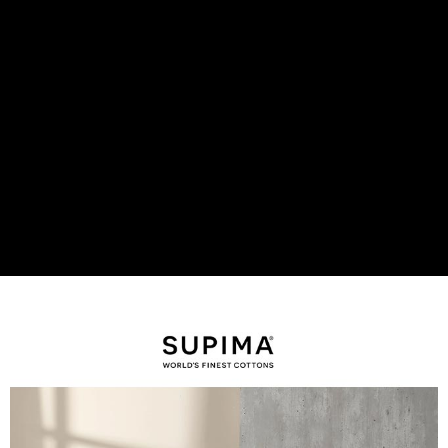
後付繳納相關費用。
付款後7-11取貨
※ 交易是否成功請以「AFTEE先享後付 」之結帳頁面顯示為準，若有關於
是否繳費成功／繳費後需取消欲退款等相關疑問，請聯繫「AFTEE先享後付
每筆NT$60，滿NT$499(含以上)免運費
客戶支援中心」
https://netprotections.freshdesk.com/support/home
宅配
【注意事項】
１．透過由恩沛科技股份有限公司提供之「AFTEE先享後付」服務完成之交
每筆NT$100，滿NT$499(含以上)免運費
易，需依本服務之必要範圍內提供個人資料，並將交易相關給付款項請求債
權轉讓予恩沛科技股份有限公司。
離島宅配
２．關於個人資料處理事宜，請瀏覽以下網址：
每筆NT$100，滿NT$499(含以上)免運費
https://aftee.tw/terms/#terms3
３．未成年的使用者請事先徵得法定代理人或監護人之同意方可使用
「AFTEE先享後付」，若未經同意申辦者引起之損失，本公司不負相關責
任。
４．使用「AFTEE先享後付」時，將依據個別帳號之用戶狀況，依本公司即
時審查核予不同之上限額度；若仍有額度不足之情形，本公司將視審查結果
請求用戶進行身份認證。
５．嚴禁一人註冊多個帳號或使用他人資訊註冊。若發現惡意使用之情形，
恩沛科技股份有限公司將有權停止該用戶之使用額度並採取法律行動。