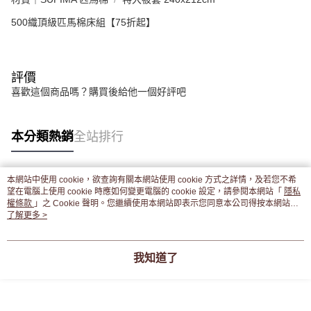
500織頂級匹馬棉床組【75折起】
評價
喜歡這個商品嗎？購買後給他一個好評吧
本分類熱銷
全站排行
本網站中使用 cookie，欲查詢有關本網站使用 cookie 方式之詳情，及若您不希
熱門標籤
望在電腦上使用 cookie 時應如何變更電腦的 cookie 設定，請參閱本網站「
隱私
權條款
」之 Cookie 聲明。您繼續使用本網站即表示您同意本公司得按本網站使
用條款之 Cookie 聲明使用 cookie。
了解更多 >
我知道了