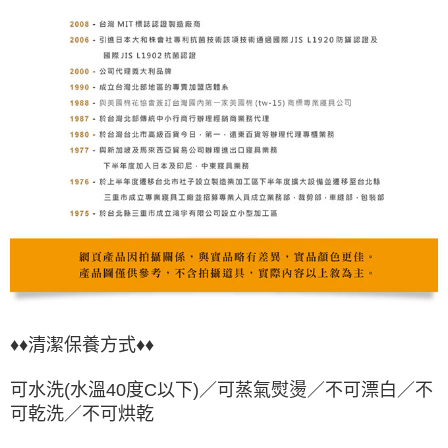
♦♦清潔保養方式♦♦
可水洗(水溫40度C以下)／可蒸氣熨燙／不可漂白／不
可乾洗／不可烘乾