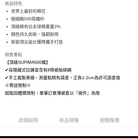
商品特色
Apple Pay
世界上最好的棉花
極細緻500高織紗
悠遊付
頂級稀有佔全球棉產量3%
Google Pay
顏色持久如新、強韌耐用
新銳頂尖設計團隊攜手打造
AFTEE先享後付
相關說明
銷售重點
【關於「AFTEE先享後付」】
【頂級SUPIMA500織】
ATM付款
AFTEE先享後付是「在收到商品之後才付款」的支付方式。 讓您購物簡單
便利好安心！
✔採隱藏式拉鍊皆含有8條被胎綁繩
１．簡單：不需註冊會員、不需綁卡、不需儲值。
✔手工裁製車縫，測量點稍有誤差，正負1-2cm為許可誤差值
運送方式
２．便利：只要手機號碼，簡訊認證，即可結帳。
※寄送限制※
３．安心：先確認商品／服務後，再付款。
全家取貨付款
超取因體積限制，單筆訂單薄被套以『兩件』為限
免運費
【「AFTEE先享後付」結帳流程】
１．於結帳方式選擇「AFTEE先享後付」後，將跳轉至「AFTEE先享後付」
付款後全家取貨
結帳頁面，進行簡訊認證並確認金額後，即可完成結帳。
２．訂單成立數日內，您將收到繳費通知簡訊。
免運費
３．收到繳費通知簡訊後14天內，點擊此簡訊中的連結，可透過四大超商／
詳細說明
商品規格
相關推薦
ATM／網路銀行／等多元方式進行付款，方視為交易完成。
7-11取貨付款
※ 請注意：結帳手續完成當下不需立刻繳費，但若您需要取消訂單，請聯絡
每筆NT$60，滿NT$499(含以上)免運費
購買商品的店家。未經商家同意取消之訂單仍視為有效，需透過AFTEE先享