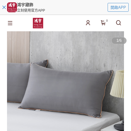
鴻宇寢飾
開啟APP
立刻使用官方APP
0
1
/
6