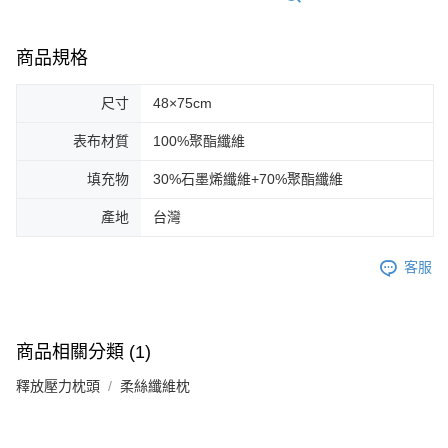
商品規格
尺寸
48×75cm
表布材質
100%聚酯纖維
填充物
30%石墨烯纖維+70%聚酯纖維
產地
台灣
客服
商品相關分類 (1)
釋放壓力枕頭
柔絲纖維枕