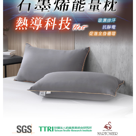
客戶支援中心」
https://netprotections.freshdesk.com/support/home
【注意事項】
１．透過由恩沛科技股份有限公司提供之「AFTEE先享後付」服務完成之交
易，需依本服務之必要範圍內提供個人資料，並將交易相關給付款項請求債
權轉讓予恩沛科技股份有限公司。
２．關於個人資料處理事宜，請瀏覽以下網址：
https://aftee.tw/terms/#terms3
３．未成年的使用者請事先徵得法定代理人或監護人之同意方可使用
「AFTEE先享後付」，若未經同意申辦者引起之損失，本公司不負相關責
任。
４．使用「AFTEE先享後付」時，將依據個別帳號之用戶狀況，依本公司即
時審查核予不同之上限額度；若仍有額度不足之情形，本公司將視審查結果
請求用戶進行身份認證。
５．嚴禁一人註冊多個帳號或使用他人資訊註冊。若發現惡意使用之情形，
恩沛科技股份有限公司將有權停止該用戶之使用額度並採取法律行動。