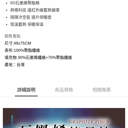
悠遊付
8D石墨烯聚酯棉
熱導科技 遠紅外線蓄熱循環
Google Pay
阻隔冷空氣 提升保暖度
AFTEE先享後付
恆溫蓄熱 保暖保溫
相關說明
銷售重點
【關於「AFTEE先享後付」】
ATM付款
AFTEE先享後付是「在收到商品之後才付款」的支付方式。 讓您購物簡單
尺寸:48x75CM
便利好安心！
表布:100%聚酯纖維
１．簡單：不需註冊會員、不需綁卡、不需儲值。
運送方式
２．便利：只要手機號碼，簡訊認證，即可結帳。
填充物:30%石墨烯纖維+70%聚酯纖維
３．安心：先確認商品／服務後，再付款。
宅配
產地：台灣
每筆NT$100，滿NT$499(含以上)免運費
【「AFTEE先享後付」結帳流程】
１．於結帳方式選擇「AFTEE先享後付」後，將跳轉至「AFTEE先享後付」
離島宅配
結帳頁面，進行簡訊認證並確認金額後，即可完成結帳。
２．訂單成立數日內，您將收到繳費通知簡訊。
每筆NT$100，滿NT$499(含以上)免運費
詳細說明
商品規格
相關推薦
３．收到繳費通知簡訊後14天內，點擊此簡訊中的連結，可透過四大超商／
ATM／網路銀行／等多元方式進行付款，方視為交易完成。
※ 請注意：結帳手續完成當下不需立刻繳費，但若您需要取消訂單，請聯絡
購買商品的店家。未經商家同意取消之訂單仍視為有效，需透過AFTEE先享
後付繳納相關費用。
※ 交易是否成功請以「AFTEE先享後付 」之結帳頁面顯示為準，若有關於
是否繳費成功／繳費後需取消欲退款等相關疑問，請聯繫「AFTEE先享後付