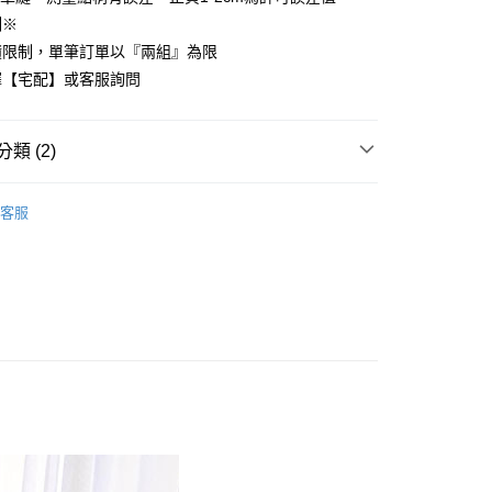
心！
制※
：不需註冊會員、不需綁卡、不需儲值。
積限制，單筆訂單以『兩組』為限
：只要手機號碼，簡訊認證，即可結帳。
：先確認商品／服務後，再付款。
擇【宅配】或客服詢問
付款
EE先享後付」結帳流程】
方式選擇「AFTEE先享後付」後，將跳轉至「AFTEE先享後
類 (2)
頁面，進行簡訊認證並確認金額後，即可完成結帳。
家取貨
成立數日內，您將收到繳費通知簡訊。
梳純棉
加大尺寸 180x186cm
費通知簡訊後14天內，點擊此簡訊中的連結，可透過四大超商
客服
網路銀行／等多元方式進行付款，方視為交易完成。
180x186cm
薄被套床包組
：結帳手續完成當下不需立刻繳費，但若您需要取消訂單，請聯
付款
的店家。未經商家同意取消之訂單仍視為有效，需透過AFTEE
繳納相關費用。
0，滿NT$499(含以上)免運費
否成功請以「AFTEE先享後付 」之結帳頁面顯示為準，若有關於
功／繳費後需取消欲退款等相關疑問，請聯繫「AFTEE先享後
1取貨
援中心」
https://netprotections.freshdesk.com/support/home
0，滿NT$499(含以上)免運費
項】
恩沛科技股份有限公司提供之「AFTEE先享後付」服務完成之
依本服務之必要範圍內提供個人資料，並將交易相關給付款項請
00，滿NT$499(含以上)免運費
讓予恩沛科技股份有限公司。
個人資料處理事宜，請瀏覽以下網址：
ee.tw/terms/#terms3
00，滿NT$499(含以上)免運費
年的使用者請事先徵得法定代理人或監護人之同意方可使用