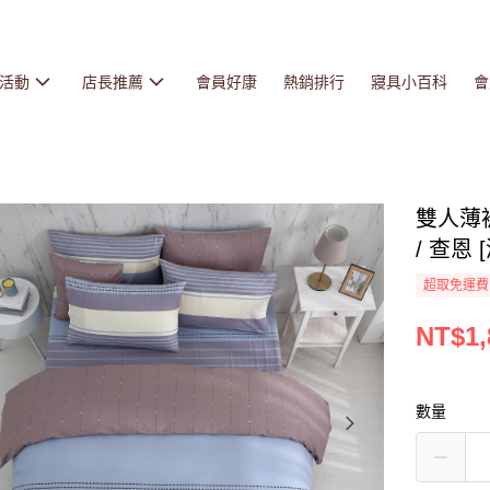
活動
店長推薦
會員好康
熱銷排行
寢具小百科
會
雙人薄被
/ 查恩 
超取免運費
NT$1,
數量