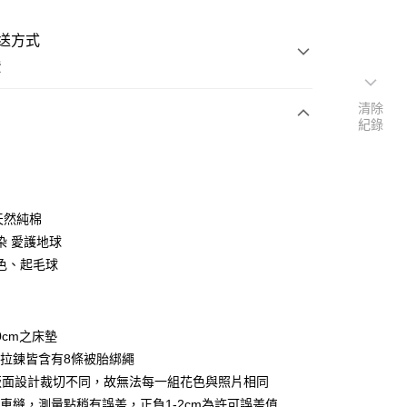
送方式
費
清除
紀錄
次付款
付款
天然純棉
染 愛護地球
色、起毛球
y
0cm之床墊
享後付
拉鍊皆含有8條被胎綁繩
版面設計裁切不同，故無法每一組花色與照片相同
FTEE先享後付」】
車縫，測量點稍有誤差，正負1-2cm為許可誤差值
先享後付是「在收到商品之後才付款」的支付方式。 讓您購物簡單