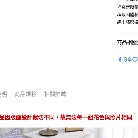
便利好安
※寄送限
１．簡單
超取因體
２．便利
運送方式
３．安心
超出請選
全家取貨
【「AFT
免運費
１．於結帳
商品相關分
付」結帳
付款後全
２．訂單
材質｜精
３．收到繳
免運費
分享
／ATM／
尺寸｜加大 
※ 請注意
7-11取貨
絡購買商品
先享後付
每筆NT$6
※ 交易是
是否繳費成
付款後7-1
付客戶支
說明
商品規格
相關推薦
每筆NT$6
【注意事
宅配
１．透過由
交易，需
每筆NT$1
品因版面設計裁切不同，故無法每一組花色與照片相同
求債權轉
２．關於
離島宅配
https://aft
每筆NT$1
３．未成