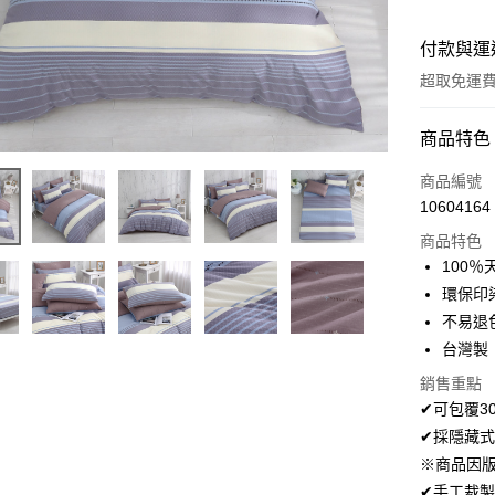
付款與運
超取免運
付款方式
商品特色
信用卡一
商品編號
10604164
超商取貨
商品特色
LINE Pay
100％
環保印
Apple Pay
不易退
悠遊付
台灣製
Google Pa
銷售重點
✔可包覆3
AFTEE先
✔採隱藏式
相關說明
※商品因
【關於「A
ATM付款
✔手工裁製
AFTEE