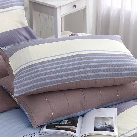
「AFTE
任。
４．使用「
即時審查
結果請求
５．嚴禁
形，恩沛
動。