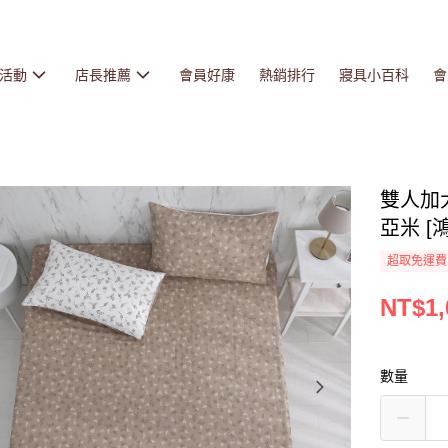
活動
店長推薦
會員好康
熱銷排行
寢具小百科
會
雙人加大
亞米 [鴻
超取免運費
NT$1,
數量