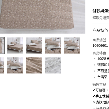
付款與運
超取免運
付款方式
商品特色
信用卡一
商品編號
10606601
超商取貨
商品特色
LINE Pay
100％
環保印
Apple Pay
不易退
悠遊付
台灣製
Google Pa
銷售重點
✔可包覆3
AFTEE先
✔手工裁製
相關說明
※寄送限
【關於「A
ATM付款
可超商取
AFTEE