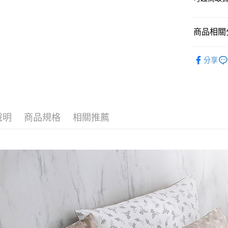
便利好安
１．簡單
２．便利
運送方式
商品相關分
３．安心
全家取貨
材質｜精
【「AFT
分享
免運費
１．於結帳
尺寸｜加大 
付」結帳
付款後全
２．訂單
３．收到繳
免運費
／ATM／
※ 請注意
7-11取貨
說明
商品規格
相關推薦
絡購買商品
先享後付
每筆NT$6
※ 交易是
是否繳費成
付款後7-1
付客戶支
每筆NT$6
【注意事
宅配
１．透過由
交易，需
每筆NT$1
求債權轉
２．關於
離島宅配
https://aft
每筆NT$1
３．未成