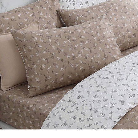
「AFTE
任。
４．使用「
即時審查
結果請求
５．嚴禁
形，恩沛
動。