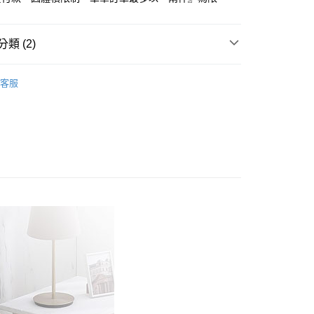
心！
：不需註冊會員、不需綁卡、不需儲值。
：只要手機號碼，簡訊認證，即可結帳。
類 (2)
：先確認商品／服務後，再付款。
付款
梳純棉
加大尺寸 180x186cm
EE先享後付」結帳流程】
客服
方式選擇「AFTEE先享後付」後，將跳轉至「AFTEE先享後
180x186cm
床包枕套組
頁面，進行簡訊認證並確認金額後，即可完成結帳。
家取貨
成立數日內，您將收到繳費通知簡訊。
費通知簡訊後14天內，點擊此簡訊中的連結，可透過四大超商
網路銀行／等多元方式進行付款，方視為交易完成。
：結帳手續完成當下不需立刻繳費，但若您需要取消訂單，請聯
付款
的店家。未經商家同意取消之訂單仍視為有效，需透過AFTEE
繳納相關費用。
0，滿NT$499(含以上)免運費
否成功請以「AFTEE先享後付 」之結帳頁面顯示為準，若有關於
功／繳費後需取消欲退款等相關疑問，請聯繫「AFTEE先享後
1取貨
援中心」
https://netprotections.freshdesk.com/support/home
0，滿NT$499(含以上)免運費
項】
恩沛科技股份有限公司提供之「AFTEE先享後付」服務完成之
依本服務之必要範圍內提供個人資料，並將交易相關給付款項請
00，滿NT$499(含以上)免運費
讓予恩沛科技股份有限公司。
個人資料處理事宜，請瀏覽以下網址：
ee.tw/terms/#terms3
00，滿NT$499(含以上)免運費
年的使用者請事先徵得法定代理人或監護人之同意方可使用