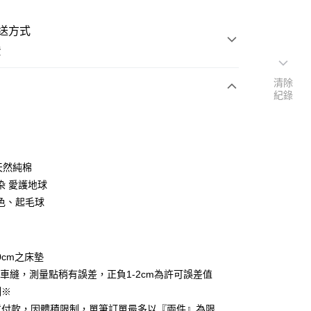
送方式
費
清除
紀錄
次付款
付款
天然純棉
染 愛護地球
色、起毛球
y
0cm之床墊
享後付
車縫，測量點稍有誤差，正負1-2cm為許可誤差值
制※
FTEE先享後付」】
貨付款，因體積限制，單筆訂單最多以『兩件』為限
先享後付是「在收到商品之後才付款」的支付方式。 讓您購物簡單