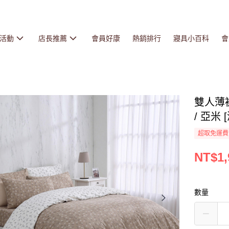
活動
店長推薦
會員好康
熱銷排行
寢具小百科
會
雙人薄被
/ 亞米 
超取免運費
NT$1,
數量