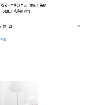
心！
積限制，單筆訂單以『兩組』為限
：不需註冊會員、不需綁卡、不需儲值。
擇【宅配】或客服詢問
：只要手機號碼，簡訊認證，即可結帳。
：先確認商品／服務後，再付款。
付款
EE先享後付」結帳流程】
類 (2)
方式選擇「AFTEE先享後付」後，將跳轉至「AFTEE先享後
頁面，進行簡訊認證並確認金額後，即可完成結帳。
梳純棉
特大尺寸 180x210cm
家取貨
成立數日內，您將收到繳費通知簡訊。
客服
費通知簡訊後14天內，點擊此簡訊中的連結，可透過四大超商
180x210cm
薄被套床包組
網路銀行／等多元方式進行付款，方視為交易完成。
：結帳手續完成當下不需立刻繳費，但若您需要取消訂單，請聯
付款
的店家。未經商家同意取消之訂單仍視為有效，需透過AFTEE
繳納相關費用。
0，滿NT$499(含以上)免運費
否成功請以「AFTEE先享後付 」之結帳頁面顯示為準，若有關於
功／繳費後需取消欲退款等相關疑問，請聯繫「AFTEE先享後
1取貨
援中心」
https://netprotections.freshdesk.com/support/home
0，滿NT$499(含以上)免運費
項】
恩沛科技股份有限公司提供之「AFTEE先享後付」服務完成之
依本服務之必要範圍內提供個人資料，並將交易相關給付款項請
00，滿NT$499(含以上)免運費
讓予恩沛科技股份有限公司。
個人資料處理事宜，請瀏覽以下網址：
ee.tw/terms/#terms3
00，滿NT$499(含以上)免運費
年的使用者請事先徵得法定代理人或監護人之同意方可使用