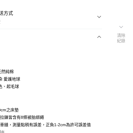
送方式
費
清除
紀錄
次付款
付款
天然純棉
染 愛護地球
色、起毛球
y
0cm之床墊
享後付
拉鍊皆含有8條被胎綁繩
車縫，測量點稍有誤差，正負1-2cm為許可誤差值
FTEE先享後付」】
制※
先享後付是「在收到商品之後才付款」的支付方式。 讓您購物簡單