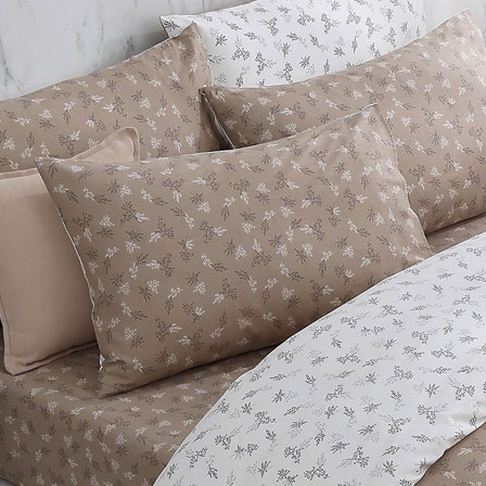
「AFTE
任。
４．使用「
即時審查
結果請求
５．嚴禁
形，恩沛
動。