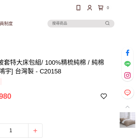
0
員制度
套特大床包組/ 100%精梳純棉 / 純棉
[鴻宇] 台灣製 - C20158
980