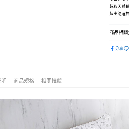
便利好安
超取因體
１．簡單
超出請選
２．便利
運送方式
３．安心
全家取貨
【「AFT
商品相關分
免運費
１．於結帳
付」結帳
材質｜精
付款後全
２．訂單
分享
３．收到繳
尺寸｜特大 
免運費
／ATM／
※ 請注意
7-11取貨
絡購買商品
先享後付
每筆NT$6
※ 交易是
說明
商品規格
相關推薦
是否繳費成
付款後7-1
付客戶支
每筆NT$6
【注意事
宅配
１．透過由
交易，需
每筆NT$1
求債權轉
２．關於
離島宅配
https://aft
每筆NT$1
３．未成