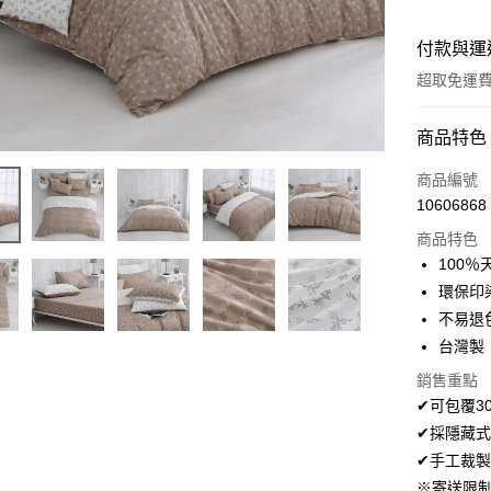
付款與運
超取免運
付款方式
商品特色
信用卡一
商品編號
10606868
超商取貨
商品特色
LINE Pay
100％
環保印
Apple Pay
不易退
悠遊付
台灣製
Google Pa
銷售重點
✔可包覆3
AFTEE先
✔採隱藏式
相關說明
✔手工裁製
【關於「A
ATM付款
※寄送限
AFTEE