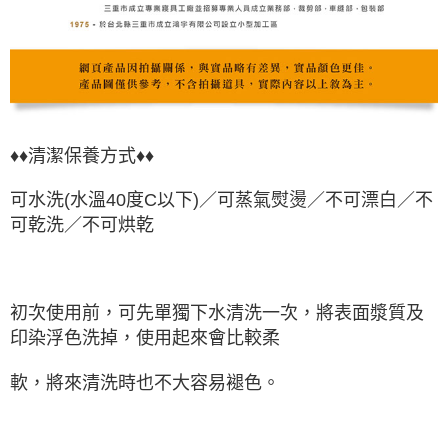
♦♦清潔保養方式♦♦
可水洗(水溫40度C以下)／可蒸氣熨燙／不可漂白／不
可乾洗／不可烘乾
初次使用前，可先單獨下水清洗一次，將表面漿質及
印染浮色洗掉，使用起來會比較柔
軟，將來清洗時也不大容易褪色。