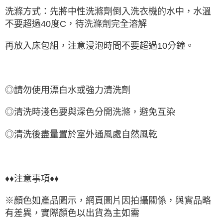
洗滌方式：先將中性洗滌劑倒入洗衣機的水中，水溫
不要超過40度C，待洗滌劑完全溶解
再放入床包組，注意浸泡時間不要超過10分鐘。
◎請勿使用漂白水或強力清洗劑
◎清洗時淺色要與深色分開洗滌，避免互染
◎清洗後盡量置於室外通風處自然風乾
♦♦注意事項♦♦
※顏色如產品圖示，網頁圖片因拍攝關係，與實品略
有差異，實際顏色以出貨為主如需