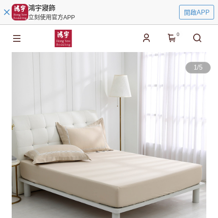
鴻宇寢飾
開啟APP
立刻使用官方APP
0
1
/
5