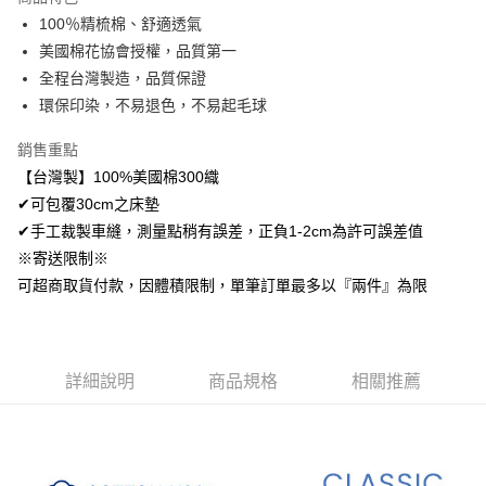
Apple Pay
100％精梳棉、舒適透氣
美國棉花協會授權，品質第一
悠遊付
全程台灣製造，品質保證
Google Pay
環保印染，不易退色，不易起毛球
AFTEE先享後付
銷售重點
相關說明
【台灣製】100%美國棉300織
【關於「AFTEE先享後付」】
✔可包覆30cm之床墊
ATM付款
AFTEE先享後付是「在收到商品之後才付款」的支付方式。 讓您購物簡單
便利好安心！
✔手工裁製車縫，測量點稍有誤差，正負1-2cm為許可誤差值
１．簡單：不需註冊會員、不需綁卡、不需儲值。
※寄送限制※
運送方式
２．便利：只要手機號碼，簡訊認證，即可結帳。
可超商取貨付款，因體積限制，單筆訂單最多以『兩件』為限
３．安心：先確認商品／服務後，再付款。
全家取貨付款
免運費
【「AFTEE先享後付」結帳流程】
１．於結帳方式選擇「AFTEE先享後付」後，將跳轉至「AFTEE先享後付」
付款後全家取貨
結帳頁面，進行簡訊認證並確認金額後，即可完成結帳。
詳細說明
商品規格
相關推薦
２．訂單成立數日內，您將收到繳費通知簡訊。
免運費
３．收到繳費通知簡訊後14天內，點擊此簡訊中的連結，可透過四大超商／
ATM／網路銀行／等多元方式進行付款，方視為交易完成。
7-11取貨付款
※ 請注意：結帳手續完成當下不需立刻繳費，但若您需要取消訂單，請聯絡
每筆NT$60，滿NT$499(含以上)免運費
購買商品的店家。未經商家同意取消之訂單仍視為有效，需透過AFTEE先享
後付繳納相關費用。