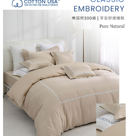
付款後7-11取貨
※ 交易是否成功請以「AFTEE先享後付 」之結帳頁面顯示為準，若有關於
是否繳費成功／繳費後需取消欲退款等相關疑問，請聯繫「AFTEE先享後付
每筆NT$60，滿NT$499(含以上)免運費
客戶支援中心」
https://netprotections.freshdesk.com/support/home
宅配
【注意事項】
１．透過由恩沛科技股份有限公司提供之「AFTEE先享後付」服務完成之交
每筆NT$100，滿NT$499(含以上)免運費
易，需依本服務之必要範圍內提供個人資料，並將交易相關給付款項請求債
權轉讓予恩沛科技股份有限公司。
離島宅配
２．關於個人資料處理事宜，請瀏覽以下網址：
每筆NT$100，滿NT$499(含以上)免運費
https://aftee.tw/terms/#terms3
３．未成年的使用者請事先徵得法定代理人或監護人之同意方可使用
「AFTEE先享後付」，若未經同意申辦者引起之損失，本公司不負相關責
任。
４．使用「AFTEE先享後付」時，將依據個別帳號之用戶狀況，依本公司即
時審查核予不同之上限額度；若仍有額度不足之情形，本公司將視審查結果
請求用戶進行身份認證。
５．嚴禁一人註冊多個帳號或使用他人資訊註冊。若發現惡意使用之情形，
恩沛科技股份有限公司將有權停止該用戶之使用額度並採取法律行動。