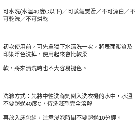
可水洗(水溫40度C以下)／可蒸氣熨燙／不可漂白／不
可乾洗／不可烘乾
初次使用前，可先單獨下水清洗一次，將表面漿質及
印染浮色洗掉，使用起來會比較柔
軟，將來清洗時也不大容易褪色。
洗滌方式：先將中性洗滌劑倒入洗衣機的水中，水溫
不要超過40度C，待洗滌劑完全溶解
再放入床包組，注意浸泡時間不要超過10分鐘。