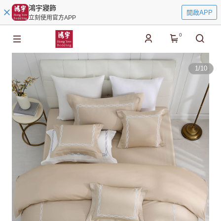
鴻宇寢飾
開啟APP
立刻使用官方APP
0
1
/
10