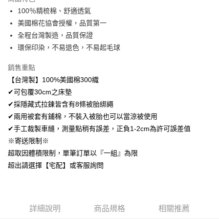
Apple Pay
100％精梳棉、舒適透氣
美國棉花協會授權，品質第一
悠遊付
全程台灣製造，品質保證
Google Pay
環保印染，不易退色，不易起毛球
AFTEE先享後付
銷售重點
相關說明
【台灣製】100%美國棉300織
【關於「AFTEE先享後付」】
✔可包覆30cm之床墊
ATM付款
AFTEE先享後付是「在收到商品之後才付款」的支付方式。 讓您購物簡單
便利好安心！
✔採隱藏式拉鍊皆含有8條被胎綁繩
１．簡單：不需註冊會員、不需綁卡、不需儲值。
✔兩用被套有鋪棉，不裝入被胎也可以當涼被使用
運送方式
２．便利：只要手機號碼，簡訊認證，即可結帳。
✔手工裁製車縫，測量點稍有誤差，正負1-2cm為許可誤差值
３．安心：先確認商品／服務後，再付款。
全家取貨付款
※寄送限制※
免運費
【「AFTEE先享後付」結帳流程】
超取因體積限制，單筆訂單以『一組』為限
１．於結帳方式選擇「AFTEE先享後付」後，將跳轉至「AFTEE先享後付」
付款後全家取貨
超出請選擇【宅配】或客服詢問
結帳頁面，進行簡訊認證並確認金額後，即可完成結帳。
２．訂單成立數日內，您將收到繳費通知簡訊。
免運費
３．收到繳費通知簡訊後14天內，點擊此簡訊中的連結，可透過四大超商／
ATM／網路銀行／等多元方式進行付款，方視為交易完成。
7-11取貨付款
※ 請注意：結帳手續完成當下不需立刻繳費，但若您需要取消訂單，請聯絡
詳細說明
商品規格
相關推薦
每筆NT$60，滿NT$499(含以上)免運費
購買商品的店家。未經商家同意取消之訂單仍視為有效，需透過AFTEE先享
後付繳納相關費用。