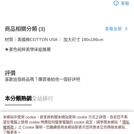
客服
商品相關分類 (3)
查看全部
材質｜美國棉COTTON USA
加大尺寸 180x186cm
🍀素色純粹美學床組推薦
評價
喜歡這個商品嗎？購買後給他一個好評吧
本分類熱銷
全站排行
本網站中使用 cookie，欲查詢有關本網站使用 cookie 方式之詳情，及若您不希
熱門標籤
望在電腦上使用 cookie 時應如何變更電腦的 cookie 設定，請參閱本網站「
隱私
權條款
」之 Cookie 聲明。您繼續使用本網站即表示您同意本公司得按本網站使
用條款之 Cookie 聲明使用 cookie。
了解更多 >