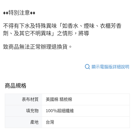
♦♦特別注意♦♦
不得有下水及特殊異味「如香水、煙味、衣櫃芳香
劑、及其它不明異味」之情形，將導
致商品無法正常辦理退換貨。
顯示電腦版詳細說明
商品規格
表布材質
美國棉 精梳棉
填充物
100％超細纖維
產地
台灣