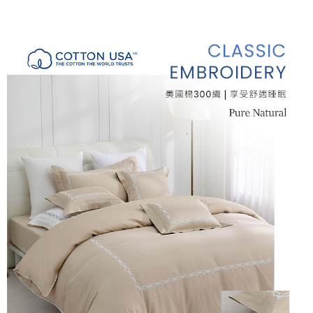
付款後7-11取貨
※ 交易是否成功請以「AFTEE先享後付 」之結帳頁面顯示為準，若有關於
是否繳費成功／繳費後需取消欲退款等相關疑問，請聯繫「AFTEE先享後付
每筆NT$60，滿NT$499(含以上)免運費
客戶支援中心」
https://netprotections.freshdesk.com/support/home
宅配
【注意事項】
１．透過由恩沛科技股份有限公司提供之「AFTEE先享後付」服務完成之交
每筆NT$100，滿NT$499(含以上)免運費
易，需依本服務之必要範圍內提供個人資料，並將交易相關給付款項請求債
權轉讓予恩沛科技股份有限公司。
離島宅配
２．關於個人資料處理事宜，請瀏覽以下網址：
每筆NT$100，滿NT$499(含以上)免運費
https://aftee.tw/terms/#terms3
３．未成年的使用者請事先徵得法定代理人或監護人之同意方可使用
「AFTEE先享後付」，若未經同意申辦者引起之損失，本公司不負相關責
任。
４．使用「AFTEE先享後付」時，將依據個別帳號之用戶狀況，依本公司即
時審查核予不同之上限額度；若仍有額度不足之情形，本公司將視審查結果
請求用戶進行身份認證。
５．嚴禁一人註冊多個帳號或使用他人資訊註冊。若發現惡意使用之情形，
恩沛科技股份有限公司將有權停止該用戶之使用額度並採取法律行動。