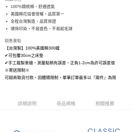
Apple Pay
100％精梳棉、舒適透氣
美國棉花協會授權，品質第一
悠遊付
全程台灣製造，品質保證
Google Pay
環保印染，不易退色，不易起毛球
AFTEE先享後付
銷售重點
相關說明
【台灣製】100%美國棉300織
【關於「AFTEE先享後付」】
✔可包覆30cm之床墊
ATM付款
AFTEE先享後付是「在收到商品之後才付款」的支付方式。 讓您購物簡單
便利好安心！
✔手工裁製車縫，測量點稍有誤差，正負1-2cm為許可誤差值
１．簡單：不需註冊會員、不需綁卡、不需儲值。
※寄送限制※
運送方式
２．便利：只要手機號碼，簡訊認證，即可結帳。
可超商取貨付款，因體積限制，單筆訂單最多以『兩件』為限
３．安心：先確認商品／服務後，再付款。
全家取貨付款
免運費
【「AFTEE先享後付」結帳流程】
１．於結帳方式選擇「AFTEE先享後付」後，將跳轉至「AFTEE先享後付」
付款後全家取貨
結帳頁面，進行簡訊認證並確認金額後，即可完成結帳。
詳細說明
商品規格
相關推薦
２．訂單成立數日內，您將收到繳費通知簡訊。
免運費
３．收到繳費通知簡訊後14天內，點擊此簡訊中的連結，可透過四大超商／
ATM／網路銀行／等多元方式進行付款，方視為交易完成。
7-11取貨付款
※ 請注意：結帳手續完成當下不需立刻繳費，但若您需要取消訂單，請聯絡
每筆NT$60，滿NT$499(含以上)免運費
購買商品的店家。未經商家同意取消之訂單仍視為有效，需透過AFTEE先享
後付繳納相關費用。