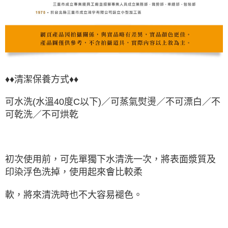
♦♦清潔保養方式♦♦
可水洗(水溫40度C以下)／可蒸氣熨燙／不可漂白／不
可乾洗／不可烘乾
初次使用前，可先單獨下水清洗一次，將表面漿質及
印染浮色洗掉，使用起來會比較柔
軟，將來清洗時也不大容易褪色。