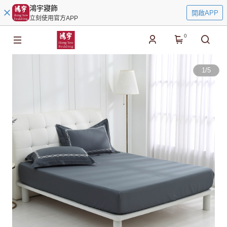
鴻宇寢飾
開啟APP
立刻使用官方APP
0
1
/
5