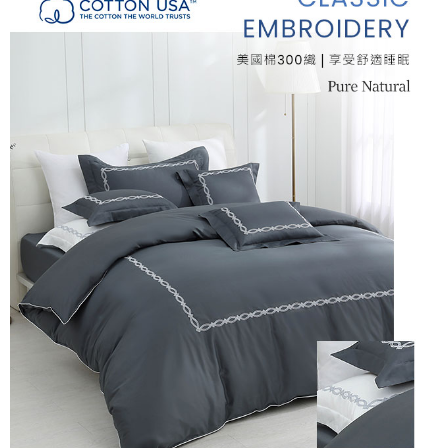
付款後7-11取貨
※ 交易是否成功請以「AFTEE先享後付 」之結帳頁面顯示為準，若有關於
是否繳費成功／繳費後需取消欲退款等相關疑問，請聯繫「AFTEE先享後付
每筆NT$60，滿NT$499(含以上)免運費
客戶支援中心」
https://netprotections.freshdesk.com/support/home
宅配
【注意事項】
１．透過由恩沛科技股份有限公司提供之「AFTEE先享後付」服務完成之交
每筆NT$100，滿NT$499(含以上)免運費
易，需依本服務之必要範圍內提供個人資料，並將交易相關給付款項請求債
權轉讓予恩沛科技股份有限公司。
離島宅配
２．關於個人資料處理事宜，請瀏覽以下網址：
每筆NT$100，滿NT$499(含以上)免運費
https://aftee.tw/terms/#terms3
３．未成年的使用者請事先徵得法定代理人或監護人之同意方可使用
「AFTEE先享後付」，若未經同意申辦者引起之損失，本公司不負相關責
任。
４．使用「AFTEE先享後付」時，將依據個別帳號之用戶狀況，依本公司即
時審查核予不同之上限額度；若仍有額度不足之情形，本公司將視審查結果
請求用戶進行身份認證。
５．嚴禁一人註冊多個帳號或使用他人資訊註冊。若發現惡意使用之情形，
恩沛科技股份有限公司將有權停止該用戶之使用額度並採取法律行動。