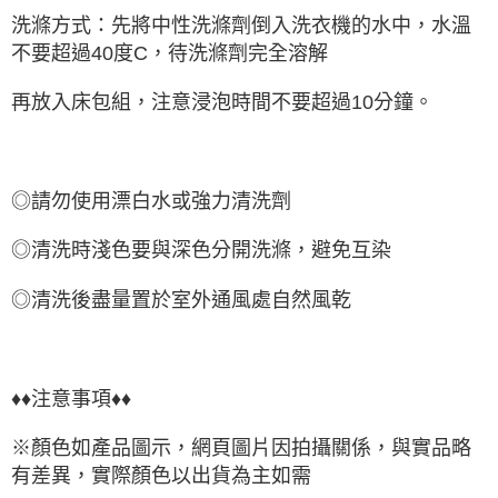
洗滌方式：先將中性洗滌劑倒入洗衣機的水中，水溫
不要超過40度C，待洗滌劑完全溶解
再放入床包組，注意浸泡時間不要超過10分鐘。
◎請勿使用漂白水或強力清洗劑
◎清洗時淺色要與深色分開洗滌，避免互染
◎清洗後盡量置於室外通風處自然風乾
♦♦注意事項♦♦
※顏色如產品圖示，網頁圖片因拍攝關係，與實品略
有差異，實際顏色以出貨為主如需