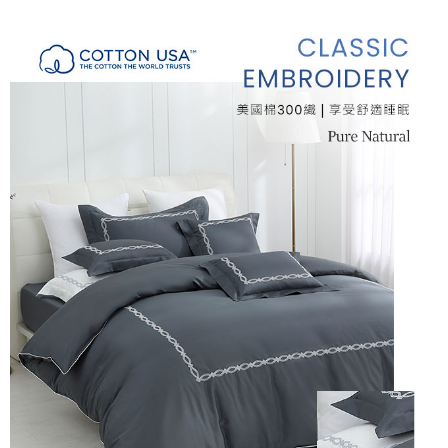
付款後7-11取貨
※ 交易是否成功請以「AFTEE先享後付 」之結帳頁面顯示為準，若有關於
是否繳費成功／繳費後需取消欲退款等相關疑問，請聯繫「AFTEE先享後付
每筆NT$60，滿NT$499(含以上)免運費
客戶支援中心」
https://netprotections.freshdesk.com/support/home
宅配
【注意事項】
１．透過由恩沛科技股份有限公司提供之「AFTEE先享後付」服務完成之交
每筆NT$100，滿NT$499(含以上)免運費
易，需依本服務之必要範圍內提供個人資料，並將交易相關給付款項請求債
權轉讓予恩沛科技股份有限公司。
離島宅配
２．關於個人資料處理事宜，請瀏覽以下網址：
每筆NT$100，滿NT$499(含以上)免運費
https://aftee.tw/terms/#terms3
３．未成年的使用者請事先徵得法定代理人或監護人之同意方可使用
「AFTEE先享後付」，若未經同意申辦者引起之損失，本公司不負相關責
任。
４．使用「AFTEE先享後付」時，將依據個別帳號之用戶狀況，依本公司即
時審查核予不同之上限額度；若仍有額度不足之情形，本公司將視審查結果
請求用戶進行身份認證。
５．嚴禁一人註冊多個帳號或使用他人資訊註冊。若發現惡意使用之情形，
恩沛科技股份有限公司將有權停止該用戶之使用額度並採取法律行動。