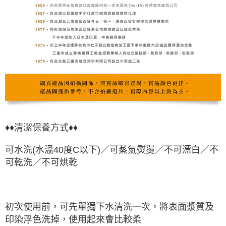
♦♦
清潔保養方式♦♦
可水洗(水溫40度C以下)／可蒸氣熨燙／不可漂白／不
可乾洗／不可烘乾
初次使用前，可先單獨下水清洗一次，將表面漿質及
印染浮色洗掉，使用起來會比較柔