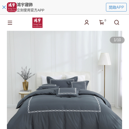
鴻宇寢飾
開啟APP
立刻使用官方APP
0
1
/
10