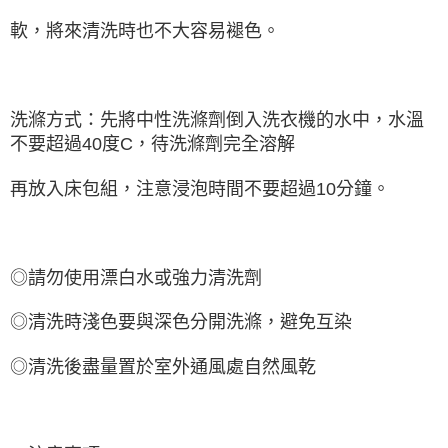
軟，將來清洗時也不大容易褪色。
洗滌方式：先將中性洗滌劑倒入洗衣機的水中，水溫
不要超過40度C，待洗滌劑完全溶解
再放入床包組，注意浸泡時間不要超過10分鐘。
◎請勿使用漂白水或強力清洗劑
◎清洗時淺色要與深色分開洗滌，避免互染
◎清洗後盡量置於室外通風處自然風乾