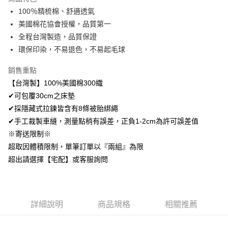
Apple Pay
100％精梳棉、舒適透氣
美國棉花協會授權，品質第一
悠遊付
全程台灣製造，品質保證
Google Pay
環保印染，不易退色，不易起毛球
AFTEE先享後付
銷售重點
相關說明
【台灣製】100%美國棉300織
【關於「AFTEE先享後付」】
✔可包覆30cm之床墊
ATM付款
AFTEE先享後付是「在收到商品之後才付款」的支付方式。 讓您購物簡單
便利好安心！
✔採隱藏式拉鍊皆含有8條被胎綁繩
１．簡單：不需註冊會員、不需綁卡、不需儲值。
✔手工裁製車縫，測量點稍有誤差，正負1-2cm為許可誤差值
運送方式
２．便利：只要手機號碼，簡訊認證，即可結帳。
※寄送限制※
３．安心：先確認商品／服務後，再付款。
全家取貨付款
超取因體積限制，單筆訂單以『兩組』為限
免運費
【「AFTEE先享後付」結帳流程】
超出請選擇【宅配】或客服詢問
１．於結帳方式選擇「AFTEE先享後付」後，將跳轉至「AFTEE先享後付」
付款後全家取貨
結帳頁面，進行簡訊認證並確認金額後，即可完成結帳。
２．訂單成立數日內，您將收到繳費通知簡訊。
免運費
３．收到繳費通知簡訊後14天內，點擊此簡訊中的連結，可透過四大超商／
ATM／網路銀行／等多元方式進行付款，方視為交易完成。
7-11取貨付款
詳細說明
商品規格
相關推薦
※ 請注意：結帳手續完成當下不需立刻繳費，但若您需要取消訂單，請聯絡
每筆NT$60，滿NT$499(含以上)免運費
購買商品的店家。未經商家同意取消之訂單仍視為有效，需透過AFTEE先享
後付繳納相關費用。