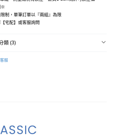
心！
制※
：不需註冊會員、不需綁卡、不需儲值。
積限制，單筆訂單以『兩組』為限
：只要手機號碼，簡訊認證，即可結帳。
：先確認商品／服務後，再付款。
擇【宅配】或客服詢問
付款
EE先享後付」結帳流程】
方式選擇「AFTEE先享後付」後，將跳轉至「AFTEE先享後
類 (3)
頁面，進行簡訊認證並確認金額後，即可完成結帳。
家取貨
成立數日內，您將收到繳費通知簡訊。
COTTON USA
加大尺寸 180x186cm
費通知簡訊後14天內，點擊此簡訊中的連結，可透過四大超商
客服
網路銀行／等多元方式進行付款，方視為交易完成。
粹美學床組推薦
：結帳手續完成當下不需立刻繳費，但若您需要取消訂單，請聯
付款
的店家。未經商家同意取消之訂單仍視為有效，需透過AFTEE
180x186cm
薄被套床包組
繳納相關費用。
0，滿NT$499(含以上)免運費
否成功請以「AFTEE先享後付 」之結帳頁面顯示為準，若有關於
功／繳費後需取消欲退款等相關疑問，請聯繫「AFTEE先享後
1取貨
援中心」
https://netprotections.freshdesk.com/support/home
0，滿NT$499(含以上)免運費
項】
恩沛科技股份有限公司提供之「AFTEE先享後付」服務完成之
依本服務之必要範圍內提供個人資料，並將交易相關給付款項請
00，滿NT$499(含以上)免運費
讓予恩沛科技股份有限公司。
個人資料處理事宜，請瀏覽以下網址：
ee.tw/terms/#terms3
00，滿NT$499(含以上)免運費
年的使用者請事先徵得法定代理人或監護人之同意方可使用