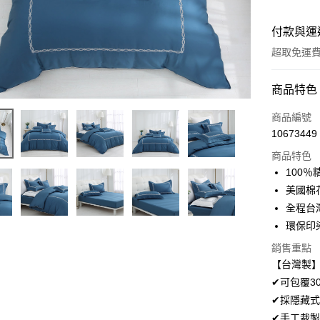
付款與運
超取免運
付款方式
商品特色
信用卡一
商品編號
10673449
超商取貨
商品特色
LINE Pay
100
美國棉
Apple Pay
全程台
悠遊付
環保印
Google Pa
銷售重點
【台灣製】
AFTEE先
✔可包覆3
相關說明
✔採隱藏式
【關於「A
ATM付款
✔手工裁製
AFTEE