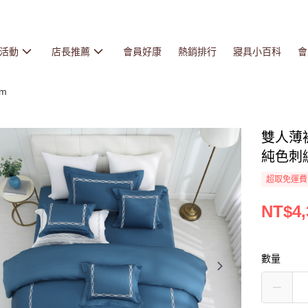
活動
店長推薦
會員好康
熱銷排行
寢具小百科
會
cm
雙人薄
純色刺繡 
超取免運費
NT$4,
數量