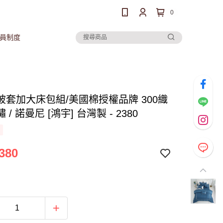
0
員制度
被套加大床包組/美國棉授權品牌 300織
/ 諾曼尼 [鴻宇] 台灣製 - 2380
380