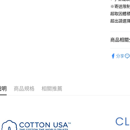
便利好安
※寄送限
１．簡單
超取因體
２．便利
運送方式
３．安心
超出請選
全家取貨
【「AFT
免運費
１．於結帳
商品相關分
付」結帳
付款後全
２．訂單
材質｜美國棉
３．收到繳
免運費
分享
／ATM／
🍀素色純
※ 請注意
7-11取貨
絡購買商品
尺寸｜加大 
先享後付
每筆NT$6
※ 交易是
是否繳費成
付款後7-1
付客戶支
說明
商品規格
相關推薦
每筆NT$6
【注意事
宅配
１．透過由
交易，需
每筆NT$1
求債權轉
２．關於
離島宅配
https://aft
每筆NT$1
３．未成