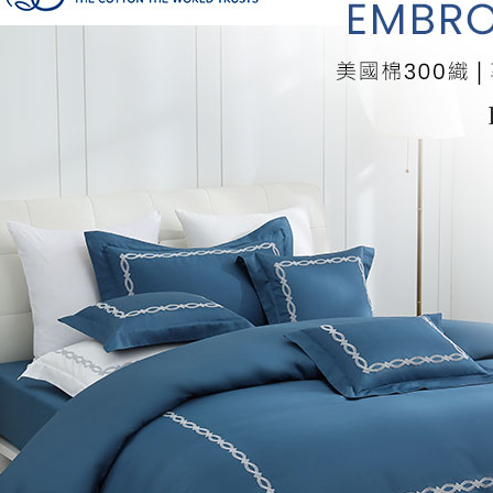
「AFTE
任。
４．使用「
即時審查
結果請求
５．嚴禁
形，恩沛
動。