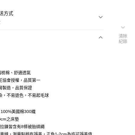
送方式
費
清除
紀錄
次付款
付款
％精梳棉、舒適透氣
花協會授權，品質第一
灣製造，品質保證
染，不易退色，不易起毛球
y
100%美國棉300織
享後付
0cm之床墊
拉鍊皆含有8條被胎綁繩
FTEE先享後付」】
車縫，測量點稍有誤差，正負1-2cm為許可誤差值
先享後付是「在收到商品之後才付款」的支付方式。 讓您購物簡單